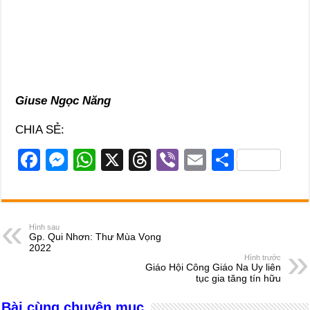
Giuse Ngọc Năng
CHIA SẺ:
F
M
W
X
T
Vi
E
S
a
e
h
hr
b
m
h
c
ss
at
e
er
ail
ar
e
e
s
a
e
Hình sau
Gp. Qui Nhơn: Thư Mùa Vọng
b
n
A
d
2022
Hình trước
o
g
p
s
Giáo Hội Công Giáo Na Uy liên
tục gia tăng tín hữu
o
er
p
Bài cùng chuyên mục