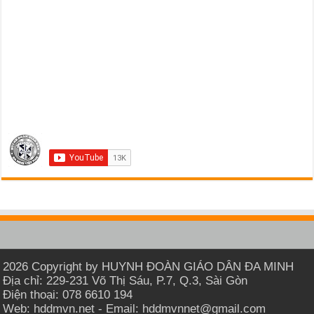
2026 Copyright by HUYNH ĐOÀN GIÁO DÂN ĐA MINH
Địa chỉ: 229-231 Võ Thị Sáu, P.7, Q.3, Sài Gòn
Điện thoại: 078 6610 194
Web: hddmvn.net - Email: hddmvnnet@gmail.com