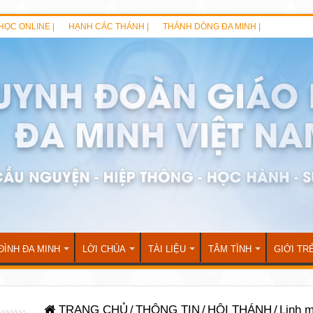
HỌC ONLINE |
HẠNH CÁC THÁNH |
THÁNH DÒNG ĐA MINH |
ĐÌNH ĐA MINH
LỜI CHÚA
TÀI LIỆU
TÂM TÌNH
GIỚI TR
TRANG CHỦ
/
THÔNG TIN
/
HỘI THÁNH
/
Linh m