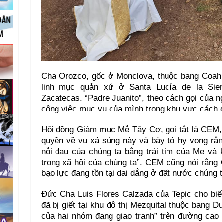
Cha Orozco, gốc ở Monclova, thuộc bang Coahu
linh mục quản xứ ở Santa Lucía de la Sierr
Zacatecas. “Padre Juanito”, theo cách gọi của 
công việc mục vụ của mình trong khu vực cách 
Hội đồng Giám mục Mễ Tây Cơ, gọi tắt là CEM, 
quyền về vụ xả súng này và bày tỏ hy vọng rằ
nỗi đau của chúng ta bằng trái tim của Mẹ và 
trong xã hội của chúng ta”. CEM cũng nói rằng
bạo lực đang tồn tại dai dẳng ở đất nước chúng t
Đức Cha Luis Flores Calzada của Tepic cho bi
đã bị giết tại khu đô thị Mezquital thuộc bang 
của hai nhóm đang giao tranh” trên đường cao