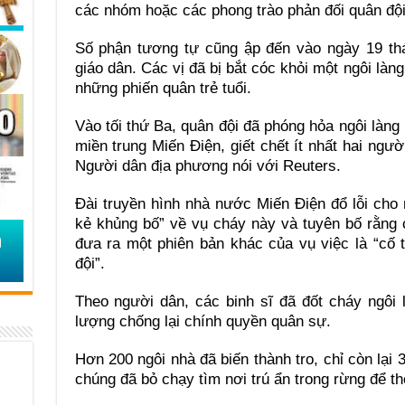
các nhóm hoặc các phong trào phản đối quân đội
Số phận tương tự cũng ập đến vào ngày 19 th
giáo dân. Các vị đã bị bắt cóc khỏi một ngôi làn
những phiến quân trẻ tuổi.
Vào tối thứ Ba, quân đội đã phóng hỏa ngôi là
miền trung Miến Điện, giết chết ít nhất hai ngườ
Người dân địa phương nói với Reuters.
Đài truyền hình nhà nước Miến Điện đổ lỗi cho
kẻ khủng bố” về vụ cháy này và tuyên bố rằng 
đưa ra một phiên bản khác của vụ việc là “cố
đội”.
Theo người dân, các binh sĩ đã đốt cháy ngôi 
lượng chống lại chính quyền quân sự.
Hơn 200 ngôi nhà đã biến thành tro, chỉ còn lại
chúng đã bỏ chạy tìm nơi trú ẩn trong rừng để th