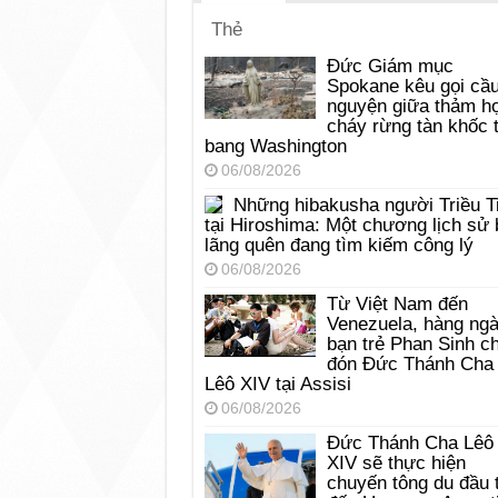
Thẻ
Đức Giám mục
Spokane kêu gọi cầ
nguyện giữa thảm h
cháy rừng tàn khốc t
bang Washington
06/08/2026
Những hibakusha người Triều T
tại Hiroshima: Một chương lịch sử 
lãng quên đang tìm kiếm công lý
06/08/2026
Từ Việt Nam đến
Venezuela, hàng ng
bạn trẻ Phan Sinh c
đón Đức Thánh Cha
Lêô XIV tại Assisi
06/08/2026
Đức Thánh Cha Lêô
XIV sẽ thực hiện
chuyến tông du đầu 