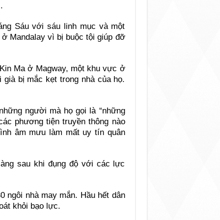
.
áng Sáu với sáu linh mục và một
g ở Mandalay vì bị buộc tội giúp đỡ
ng Kin Ma ở Magway, một khu vực ở
i già bị mắc kẹt trong nhà của họ.
 những người mà họ gọi là “những
các phương tiện truyền thông nào
 tình âm mưu làm mất uy tín quân
làng sau khi đụng độ với các lực
 30 ngôi nhà may mắn. Hầu hết dân
oát khỏi bạo lực.