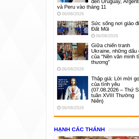
đến Uruguay, Argent
và Peru vào tháng 11
06/08/2026
Sức sống nơi giáo đ
Đất Mũi
06/08/2026
Giữa chiến tranh
Ukraine, những dấu 
của “Nền văn minh t
thương”
06/08/2026
Thập giá: Lời mời gọ
của tình yêu
(07.08.2026 – Thứ 
tuần XVIII Thường
Niên)
06/08/2026
HẠNH CÁC THÁNH