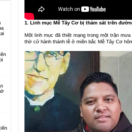
1. Linh mục Mễ Tây Cơ bị thảm sát trên đườn
u
ọa
ại
Một linh mục đã thiệt mạng trong một trận mưa
thờ cử hành thánh lễ ở miền bắc Mễ Tây Cơ hôm
iên
bị
àn
hờ
tiên