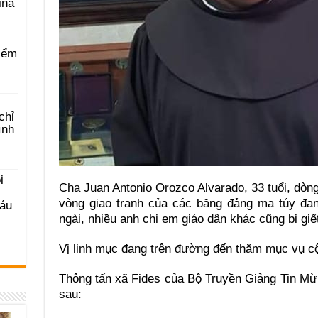
ina
iểm
chỉ
ình
i
Cha Juan Antonio Orozco Alvarado, 33 tuổi, dòng
vòng giao tranh của các băng đảng ma túy đan
Sáu
ngài, nhiều anh chị em giáo dân khác cũng bị giế
Vị linh mục đang trên đường đến thăm mục vụ c
Thông tấn xã Fides của Bộ Truyền Giảng Tin M
sau: