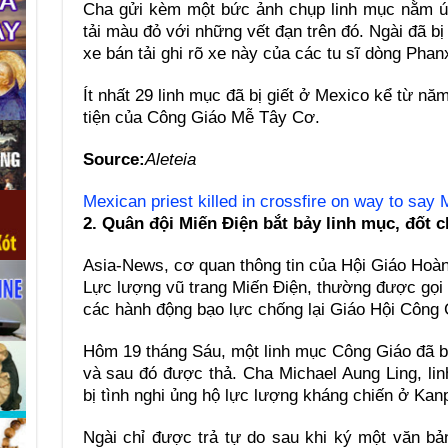
Cha gửi kèm một bức ảnh chụp linh mục nằm ú
tải màu đỏ với những vết đạn trên đó. Ngài đã bị
xe bán tải ghi rõ xe này của các tu sĩ dòng Phan
Ít nhất 29 linh mục đã bị giết ở Mexico kể từ n
tiện của Công Giáo Mễ Tây Cơ.
Source:
Aleteia
Mexican priest killed in crossfire on way to say
2. Quân đội Miến Điện bắt bảy linh mục, đốt 
Asia-News, cơ quan thông tin của Hội Giáo Hoàn
Lực lượng vũ trang Miến Điện, thường được gọi l
các hành động bạo lực chống lại Giáo Hội Công 
Hôm 19 tháng Sáu, một linh mục Công Giáo đã bị 
và sau đó được thả. Cha Michael Aung Ling, l
bị tình nghi ủng hộ lực lượng kháng chiến ở Kanp
Ngài chỉ được trả tự do sau khi ký một văn b