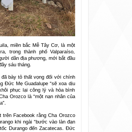
ila, miền bắc Mễ Tây Cơ, là một
a, trong thành phố Valparaíso,
người dân địa phương, mới bắt đầu
đây sáu tháng.
đã bày tỏ thất vọng đối với chính
ng Đức Mẹ Guadalupe “sẽ xoa dịu
khôi phục lại công lý và hòa bình
 Cha Orozco là “một nạn nhân của
a”.
ết trên Facebook rằng Cha Orozco
Durango khi ngài “bước vào làn đạn
 tốc Durango đến Zacatecas. Đức