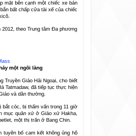
p mặt bên cạnh một chiếc xe bán
 bắn bất chấp cửa tài xế của chiếc
xicô.
ăm 2012, theo Trung tâm Đa phương
 Mass
cháy một ngôi làng
g Truyền Giáo Hải Ngoại, cho biết
à Tatmadaw, đã tiếp tục thực hiện
Giáo và dân thường.
bắt cóc, bị thẩm vấn trong 11 giờ
inh mục quản xứ ở Giáo xứ Hakha,
etlet, một thị trấn ở Bang Chin.
ản tuyên bố cam kết không ủng hộ