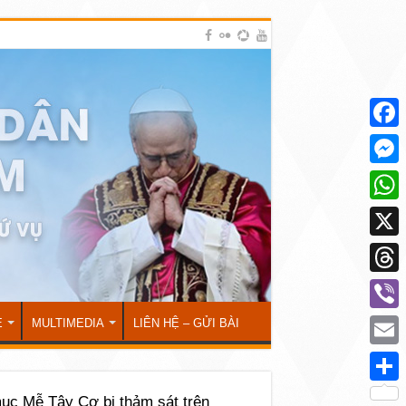
Face
Mess
What
X
Thre
Viber
Ẻ
MULTIMEDIA
LIÊN HỆ – GỬI BÀI
Emai
Shar
ục Mễ Tây Cơ bị thảm sát trên