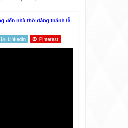
g đến nhà thờ dâng thánh lễ
LinkedIn
Pinterest