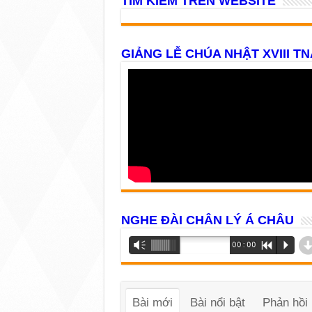
TÌM KIẾM TRÊN WEBSITE
GIẢNG LỄ CHÚA NHẬT XVIII TN
NGHE ĐÀI CHÂN LÝ Á CHÂU
Trình
Vm
00:00
R
P
phát
âm
thanh
Bài mới
Bài nổi bật
Phản hồi