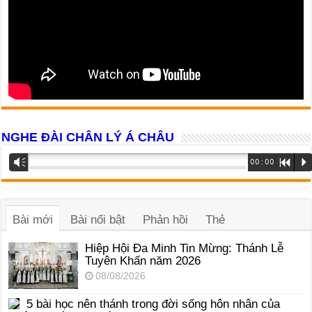
NGHE ĐÀI CHÂN LÝ Á CHÂU
Trình
Vm
00:00
R
P
phát
âm
thanh
Bài mới
Bài nổi bật
Phản hồi
Thẻ
Hiệp Hội Đa Minh Tin Mừng: Thánh Lễ
Tuyên Khấn năm 2026
08/08/2026
5 bài học nên thánh trong đời sống hôn nhân của