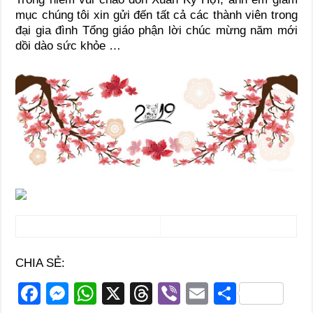
mục chúng tôi xin gửi đến tất cả các thành viên trong
đại gia đình Tổng giáo phận lời chúc mừng năm mới
dồi dào sức khỏe …
CHIA SẺ:
F
M
W
X
T
Vi
E
S