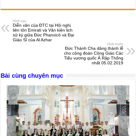
a
e
h
hr
b
m
h
c
ss
at
e
er
ail
ar
e
e
s
a
e
Hình sau
Diễn văn của ĐTC tại Hội nghị
b
n
A
d
liên tôn Emirati và Văn kiện lịch
sử ký giữa Đức Phanxicô và Đại
o
g
p
s
Giáo Sĩ của Al Azhar
Hình trước
o
er
p
Đức Thánh Cha dâng thánh lễ
cho cộng đoàn Công Giáo Các
k
Tiểu vương quốc Ả Rập Thống
nhất 05.02.2019
Bài cùng chuyên mục