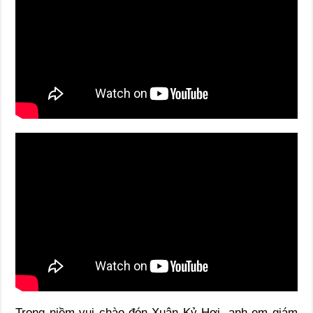
Trong niềm vui chào đón Xuân Kỷ Hợi, anh em giám