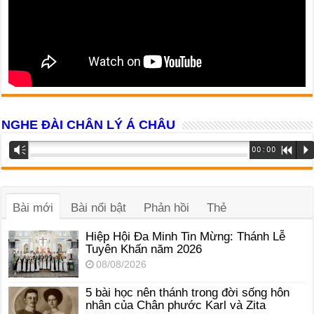
NGHE ĐÀI CHÂN LÝ Á CHÂU
Trình
Vm
00:00
R
P
phát
âm
thanh
Bài mới
Bài nổi bật
Phản hồi
Thẻ
Hiệp Hội Đa Minh Tin Mừng: Thánh Lễ
Tuyên Khấn năm 2026
08/08/2026
5 bài học nên thánh trong đời sống hôn
nhân của Chân phước Karl và Zita