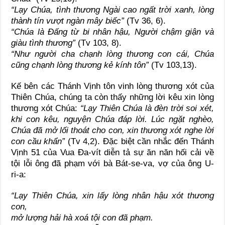
“Lạy Chúa, tình thương Ngài cao ngất trời xanh, lòng
thành tín vượt ngàn mây biếc”
(Tv 36, 6).
“Chúa là Đấng từ bi nhân hậu, Người chậm giận và
giàu tình thương”
(Tv 103, 8).
“Như người cha chạnh lòng thương con cái, Chúa
cũng chạnh lòng thương kẻ kính tôn”
(Tv 103,13).
Kế bên các Thánh Vịnh tôn vinh lòng thương xót của
Thiên Chúa, chúng ta còn thấy những lời kêu xin lòng
thương xót Chúa:
“Lạy Thiên Chúa là đèn trời soi xét,
khi con kêu, nguyện Chúa đáp lời. Lúc ngặt nghèo,
Chúa đã mở lối thoát cho con, xin thương xót nghe lời
con cầu khẩn”
(Tv 4,2). Đặc biệt cần nhắc đến Thánh
Vịnh 51 của Vua Đa-vít diễn tả sự ăn năn hối cải về
tội lỗi ông đã phạm với bà Bát-se-va, vợ của ông U-
ri-a:
“Lạy Thiên Chúa, xin lấy lòng nhân hậu xót thương
con,
mở lượng hải hà xoá tội con đã phạm.