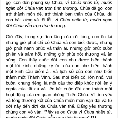
gọi con đến phụng sự Chúa,
vì Chúa nhân từ, muôn
ngàn đời Chúa vẫn trọn tình thương
. Chúa đã gọi con
trở thành môn đệ, trở thành bạn thân của Chúa, dù
con bất xứng và tội lỗi,
vì Chúa nhân từ, muôn ngàn
đời Chúa vẫn trọn tình thương
.
Giờ đây, trong sự tĩnh lặng của cõi lòng, con ôn lại
những giờ phút chỉ có Chúa và con biết được, những
giờ phút hạnh phúc và thân ái, những giờ phút buồn
phiền và sám hối, những giờ phút xót thương và ân
sủng. Con thấy cuộc đời con như được biến thành
một lời kinh, những ký ức của con như biến thành
một kinh cầu diễm ái, và lịch sử của con như biến
thành một Thánh Vịnh. Sau mọi biến cố, lớn nhỏ, vui
buồn, chung riêng, là một câu thơ điệp khúc nói lên ý
nghĩa của tất cả và liên kết cuộc đời con thành một
hoạt động của ơn quan phòng Thiên Chúa: Vì tình yêu
và lòng thương xót của Chúa miên man vạn đại và từ
đời này đến đời kia Chúa vẫn thế, Đấng yêu thương
chúng con vô vàn.
“Hãy tạ ơn Chúa vì Chúa nhân từ,
muôn ngàn đời Chúa vẫn trọn tình thương”.
[1]