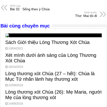
e
e
s
a
e
Hình sau
Bài 32 : Sống theo ý Chúa
b
n
A
d
Hình trước
Thơ: Mai tôi đi
o
g
p
s
Bài cùng chuyên mục
o
er
p
k
Sách Giới thiệu Lòng Thương Xót Chúa
10/04/2021
Xét mình dưới ánh sáng của Lòng Thương
Xót Chúa
18/10/2016
Lòng thương xót Chúa (27 – hết): Chúa là
Mục Tử nhân lành hay thương xót
22/09/2016
Lòng thương xót Chúa (26): Mẹ Maria, người
Mẹ của lòng thương xót
14/09/2016