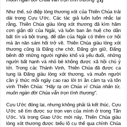
Như thế, sứ điệp lòng thương xót của Thiên Chúa trải
dài trong Cựu Ước. Các tác giả luôn luôn nhắc lại
rằng, Thiên Chúa giàu lòng xót thương đã kìm hãm
cơn giận dữ của Ngài, và luôn ban ân huệ cho dân
bất tín và bội trung, để dân của Ngài có thêm cơ hội
mà ăn năn sám hối trở về. Thiên Chúa giàu lòng xót
thương cũng là Đấng che chở, Đấng gìn giữ, Đấng
bênh đỡ những người nghèo khổ và yếu đuối, những
người bất hạnh và nhỏ bé không được xã hội chú ý
tới. Trong các Thánh Vịnh, Thiên Chúa đã được ca
tụng là Đấng giàu lòng xót thương, và muôn người
cần ý thức mỗi ngày cao rao lời tri ân cảm tạ và tôn
vinh Thiên Chúa:
“Hãy tạ ơn Chúa vì Chúa nhân từ,
muôn ngàn đời Chúa vẫn trọn tình thương”.
Cựu Ước đóng lại, nhưng không phải là kết thúc, Cựu
Ước sẽ tìm được sự trọn vẹn của mình ở trong Tân
Ước. Và trong Giao Ước mới này, Thiên Chúa giàu
lòng xót thương được biểu lộ cụ thể qua chính Chúa