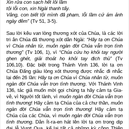
Xin rửa con sạch hết lỗi lầm
tội lỗi con, xin Ngài thanh tẩy.
Vâng, con biết tội mình đã phạm, lỗi lầm cứ ám ảnh
ngày đêm”
(Tv 51, 3-5).
Sau lời kêu van lòng thương xót của Chúa, là các lời
tri ân Chúa đã thương xót dân Ngài:
“Hãy tạ ơn Chúa
vì Chúa nhân từ, muôn ngàn đời Chúa vẫn trọn tình
thương”
(Tv 106, 1), vì
“Chúa cứu họ khỏi tay người
ghen ghét, giải thoát họ khỏi tay địch thù”
(Tv
106,10). Đặc biệt trong Thánh Vịnh 136, lời tạ ơn
Chúa Đấng giàu lòng xót thương được nhắc đi nhắc
lại đến 26 lần:
Hãy tạ ơn Chúa vì Chúa nhân từ, muôn
ngàn đời Chúa vẫn trọn tình thương
. Với Thánh Vịnh
136, tác giả muốn mời gọi chúng ta hãy cảm tạ Gia-
vê, vì Người tốt lành, vì
muôn ngàn đời Chúa vẫn trọn
tình thương
! Hãy cảm tạ Chúa của cả chư thần,
muôn
ngàn đời Chúa vẫn trọn tình thương
! Hãy cảm tạ
Chúa của các Chúa, vì
muôn ngàn đời Chúa vẫn trọn
tình thương
. Dân Ít-ra-en hát lên lời tạ ơn trong dịp
đại lễ Vượt Qua, kể lại tất cả những kỳ công Thiên