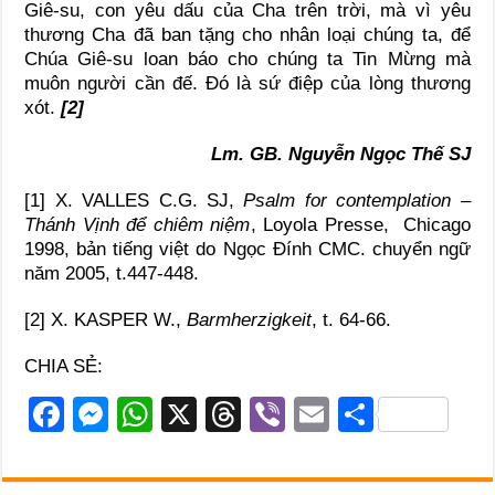
Giê-su, con yêu dấu của Cha trên trời, mà vì yêu
thương Cha đã ban tặng cho nhân loại chúng ta, để
Chúa Giê-su loan báo cho chúng ta Tin Mừng mà
muôn người cần đế. Đó là sứ điệp của lòng thương
xót.
[2]
Lm. GB. Nguyễn Ngọc Thế SJ
[1] X. VALLES C.G. SJ,
Psalm for contemplation –
Thánh Vịnh để chiêm niệm
, Loyola Presse, Chicago
1998, bản tiếng việt do Ngọc Đính CMC. chuyển ngữ
năm 2005, t.447-448.
[2] X. KASPER W.,
Barmherzigkeit
, t. 64-66.
CHIA SẺ:
F
M
W
X
T
Vi
E
S
a
e
h
hr
b
m
h
c
ss
at
e
er
ail
ar