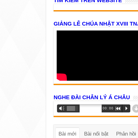
TÌM KIẾM TRÊN WEBSITE
GIẢNG LỄ CHÚA NHẬT XVIII TN
NGHE ĐÀI CHÂN LÝ Á CHÂU
Trình
Vm
00:00
R
P
phát
âm
thanh
Bài mới
Bài nổi bật
Phản hồi