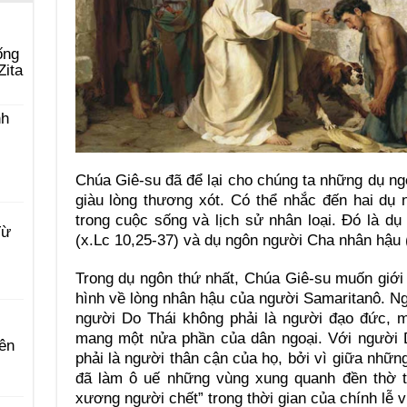
ống
Zita
nh
Chúa Giê-su đã để lại cho chúng ta những dụ ngô
giàu lòng thương xót. Có thể nhắc đến hai dụ
trong cuộc sống và lịch sử nhân loại. Đó là d
Từ
(x.Lc 10,25-37) và dụ ngôn người Cha nhân hậu (
Trong dụ ngôn thứ nhất, Chúa Giê-su muốn giới 
hình về lòng nhân hậu của người Samaritanô. N
người Do Thái không phải là người đạo đức, m
mang một nửa phần của dân ngoại. Với người 
ên
phải là người thân cận của họ, bởi vì giữa nh
đã làm ô uế những vùng xung quanh đền thờ tạ
xương người chết” trong thời gian của chính lễ v