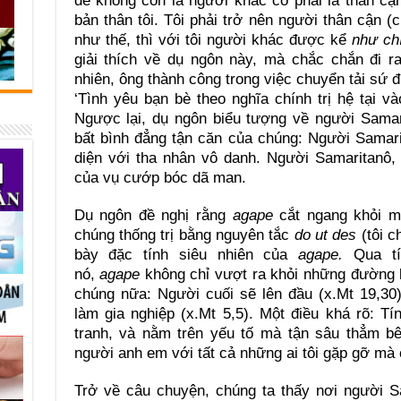
đề không còn là người khác có phải là thân cậ
bản thân tôi. Tôi phải trở nên người thân cận (
như thế, thì với tôi người khác được kể
như chí
giải thích về dụ ngôn này, mà chắc chắn đi r
nhiên, ông thành công trong việc chuyển tải sứ đ
‘Tình yêu bạn bè theo nghĩa chính trị hệ tại v
Ngược lại, dụ ngôn biểu tượng về người Samar
bất bình đẳng tận căn của chúng: Người Samari
diện với tha nhân vô danh. Người Samaritanô,
của vụ cướp bóc dã man.
Dụ ngôn đề nghị rằng
agape
cắt ngang khỏi mọ
chúng thống trị bằng nguyên tắc
do ut des
(tôi c
bày đặc tính siêu nhiên của
agape.
Qua tín
nó,
agape
không chỉ vượt ra khỏi những đường l
chúng nữa: Người cuối sẽ lên đầu (x.Mt 19,30
làm gia nghiệp (x.Mt 5,5). Một điều khá rõ: T
tranh, và nằm trên yếu tố mà tận sâu thẳm bê
người anh em với tất cả những ai tôi gặp gỡ mà c
Trở về câu chuyện, chúng ta thấy nơi người 