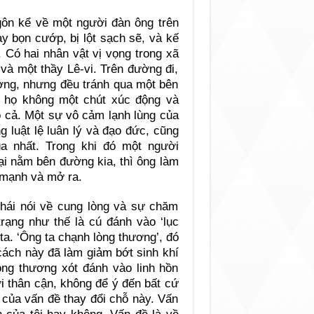
gôn kể về một người đàn ông trên
ay bọn cướp, bị lột sạch sẽ, và kế
 Có hai nhân vật vị vọng trong xã
 và một thầy Lê-vi. Trên đường đi,
ường, nhưng đều tránh qua một bên
g họ không một chút xúc động và
o cả. Một sự vô cảm lạnh lùng của
 luật lệ luân lý và đạo đức, cũng
a nhất. Trong khi đó một người
ại nằm bên đường kia, thì ông làm
t mạnh và mở ra.
hái nói về cung lòng và sự chăm
rạng như thế là cú đánh vào ‘lục
ta. ‘Ông ta chạnh lòng thương’, đó
cách này đã làm giảm bớt sinh khí
òng thương xót đánh vào linh hồn
ời thân cận, không để ý đến bất cứ
 của vấn đề thay đổi chỗ này. Vấn