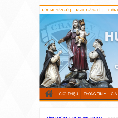
ĐỨC MẸ MÂN CÔI |
NGHE GIẢNG LỄ |
THẦN 
GIỚI THIỆU
THÔNG TIN
GIA