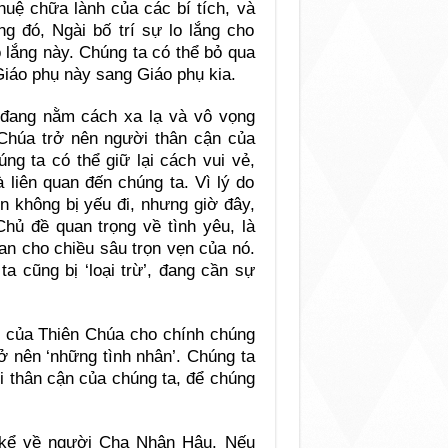
uệ chữa lành của các bí tích, và
ng đó, Ngài bố trí sự lo lắng cho
o lắng này. Chúng ta có thể bỏ qua
Giáo phụ này sang Giáo phụ kia.
 đang nằm cách xa lạ và vô vọng
 Chúa trở nên người thân cận của
ng ta có thể giữ lại cách vui vẻ,
liên quan đến chúng ta. Vì lý do
n không bị yếu đi, nhưng giờ đây,
Chủ đề quan trọng về tình yêu, là
an cho chiều sâu trọn vẹn của nó.
ta cũng bị ‘loại trừ’, đang cần sự
ộ của Thiên Chúa cho chính chúng
rở nên ‘những tình nhân’. Chúng ta
i thân cận của chúng ta, để chúng
 kể về người Cha Nhân Hậu. Nếu