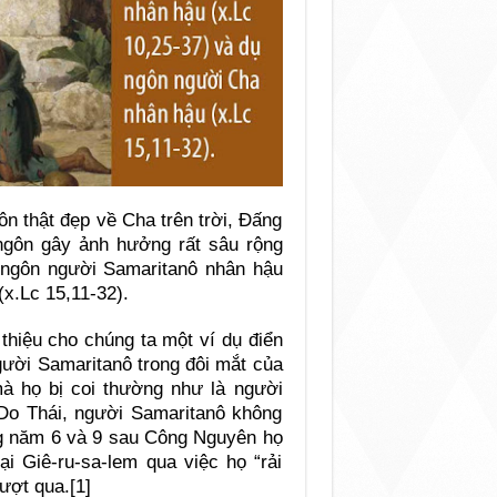
n thật đẹp về Cha trên trời, Đấng
 ngôn gây ảnh hưởng rất sâu rộng
ụ ngôn người Samaritanô nhân hậu
x.Lc 15,11-32).
thiệu cho chúng ta một ví dụ điển
gười Samaritanô trong đôi mắt của
à họ bị coi thường như là người
Do Thái, người Samaritanô không
ững năm 6 và 9 sau Công Nguyên họ
i Giê-ru-sa-lem qua việc họ “rải
ượt qua.[1]