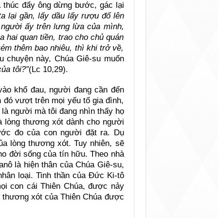
 thúc đẩy ông dừng bước, gác lại
ta lại gần, lấy dầu lấy rượu đổ lên
 người ấy trên lưng lừa của mình,
 hai quan tiền, trao cho chủ quán
ém thêm bao nhiêu, thì khi trở về,
âu chuyện này, Chúa Giê-su muốn
ủa tôi?”
(Lc 10,29).
 vào khổ đau, người đang cần đến
đó vượt trên mọi yếu tố gia đình,
 là người mà tôi đang nhìn thấy họ
và lòng thương xót dành cho người
ớc đo của con người đặt ra. Dụ
a lòng thương xót. Tuy nhiên, sẽ
ho đời sống của tín hữu. Theo nhà
anô là hiện thân của Chúa Giê-su,
hân loại. Tinh thần của Đức Ki-tô
ọi con cái Thiên Chúa, được nảy
g thương xót của Thiên Chúa được