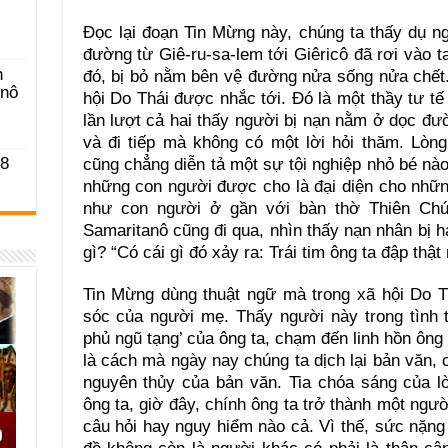
Đọc lại đoạn Tin Mừng này, chúng ta thấy dụ n
đường từ Giê-ru-sa-lem tới Giêricô đã rơi vào t
n
đó, bị bỏ nằm bên vệ đường nửa sống nửa chết.
-nô
hội Do Thái được nhắc tới. Đó là một thầy tư tế
lần lượt cả hai thấy người bị nạn nằm ở dọc đ
và đi tiếp mà không có một lời hỏi thăm. Lòn
 8
cũng chẳng diễn tả một sự tội nghiệp nhỏ bé nà
những con người được cho là đại diện cho những
như con người ở gần với bàn thờ Thiên Chú
Samaritanô cũng đi qua, nhìn thấy nạn nhân bị h
gì? “Có cái gì đó xảy ra: Trái tim ông ta đập thậ
Tin Mừng dùng thuật ngữ mà trong xã hội Do T
sóc của người mẹ. Thấy người này trong tình t
phủ ngũ tạng’ của ông ta, chạm đến linh hồn ông 
là cách mà ngày nay chúng ta dịch lại bản văn, 
nguyên thủy của bản văn. Tia chóa sáng của l
ông ta, giờ đây, chính ông ta trở thành một ngư
câu hỏi hay nguy hiểm nào cả. Vì thế, sức nặng