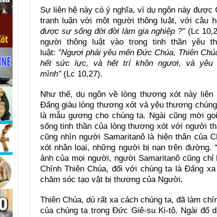
Sự liên hệ này có ý nghĩa, vì dụ ngôn này được 
tranh luận với một người thông luật, với câu h
được sự sống đời đời làm gia nghiệp ?”
(Lc 10,2
người thông luật vào trong tinh thần yêu 
luật:
”Ngươi phải yêu mến Đức Chúa, Thiên Chúa c
hết sức lực, và hết trí khôn ngươi, và yê
mình”
(Lc 10,27).
Như thế, dụ ngôn về lòng thương xót này liên
Đấng giàu lòng thương xót và yêu thương chúng
là mẫu gương cho chúng ta. Ngài cũng mời gọi 
sống tinh thần của lòng thương xót với người th
cũng nhìn người Samaritanô là hiện thân của 
xót nhân loại, những người bị nạn trên đường. 
ảnh của mọi người, người Samaritanô cũng chỉ 
Chính Thiên Chúa, đối với chúng ta là Đấng xa
chăm sóc tạo vật bị thương của Người.
Thiên Chúa, dù rất xa cách chúng ta, đã làm chí
của chúng ta trong Đức Giê-su Ki-tô. Ngài đổ 