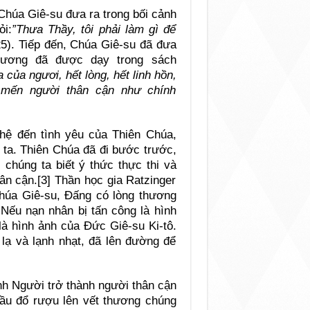
Chúa Giê-su đưa ra trong bối cảnh
ỏi:
”Thưa Thầy, tôi phải làm gì để
5). Tiếp đến, Chúa Giê-su đã đưa
thương đã được dạy trong sách
ủa ngươi, hết lòng, hết linh hồn,
u mến người thân cận như chính
 hệ đến tình yêu của Thiên Chúa,
 ta. Thiên Chúa đã đi bước trước,
chúng ta biết ý thức thực thi và
ân cận.[3] Thần học gia Ratzinger
Chúa Giê-su, Đấng có lòng thương
“Nếu nạn nhân bị tấn công là hình
là hình ảnh của Đức Giê-su Ki-tô.
 lạ và lạnh nhạt, đã lên đường để
nh Người trở thành người thân cận
dầu đổ rượu lên vết thương chúng