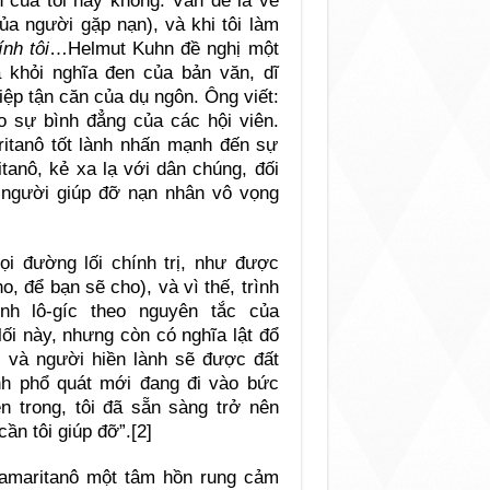
n của tôi hay không. Vấn đề là về
của người gặp nạn), và khi tôi làm
nh tôi
…Helmut Kuhn đề nghị một
a khỏi nghĩa đen của bản văn, dĩ
iệp tận căn của dụ ngôn. Ông viết:
ào sự bình đẳng của các hội viên.
itanô tốt lành nhấn mạnh đến sự
tanô, kẻ xa lạ với dân chúng, đối
 người giúp đỡ nạn nhân vô vọng
i đường lối chính trị, như được
ho, để bạn sẽ cho), và vì thế, trình
h lô-gíc theo nguyên tắc của
ối này, nhưng còn có nghĩa lật đổ
) và người hiền lành sẽ được đất
ính phổ quát mới đang đi vào bức
n trong, tôi đã sẵn sàng trở nên
ần tôi giúp đỡ”.[2]
Samaritanô một tâm hồn rung cảm