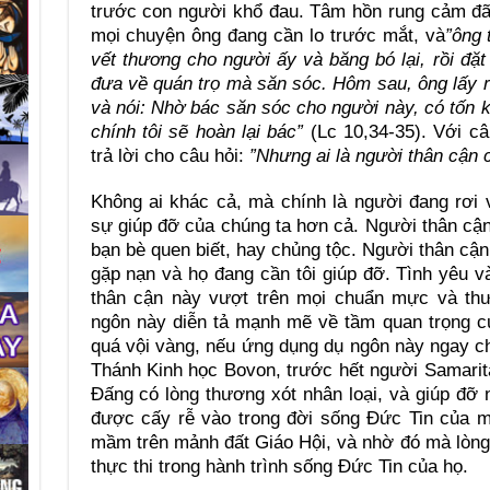
trước con người khổ đau. Tâm hồn rung cảm đã
mọi chuyện ông đang cần lo trước mắt, và
”ông 
vết thương cho người ấy và băng bó lại, rồi đặt
đưa về quán trọ mà săn sóc. Hôm sau, ông lấy ra
và nói: Nhờ bác săn sóc cho người này, có tốn k
chính tôi sẽ hoàn lại bác”
(Lc 10,34-35). Với c
trả lời cho câu hỏi:
”Nhưng ai là người thân cận c
Không ai khác cả, mà chính là người đang rơi
sự giúp đỡ của chúng ta hơn cả. Người thân cận 
bạn bè quen biết, hay chủng tộc. Người thân cận
gặp nạn và họ đang cần tôi giúp đỡ. Tình yêu 
thân cận này vượt trên mọi chuẩn mực và thư
ngôn này diễn tả mạnh mẽ về tầm quan trọng củ
quá vội vàng, nếu ứng dụng dụ ngôn này ngay c
Thánh Kinh học Bovon, trước hết người Samarit
Đấng có lòng thương xót nhân loại, và giúp đỡ n
được cấy rễ vào trong đời sống Đức Tin của m
mầm trên mảnh đất Giáo Hội, và nhờ đó mà lòn
thực thi trong hành trình sống Đức Tin của họ.