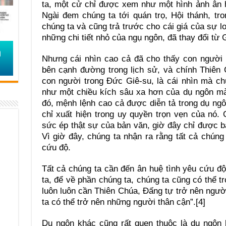
ta, một cử chỉ được xem như một hình ảnh ân h
Ngài đem chúng ta tới quán trọ, Hội thánh, tro
chúng ta và cũng trả trước cho cái giá của sự l
những chi tiết nhỏ của ngụ ngôn, đã thay đổi từ 
Nhưng cái nhìn cao cả đã cho thấy con người
bên cạnh đường trong lịch sử, và chính Thiên
con người trong Đức Giê-su, là cái nhìn mà chú
như một chiều kích sâu xa hơn của dụ ngôn mà 
đó, mệnh lệnh cao cả được diễn tả trong dụ ngô
chỉ xuất hiện trong uy quyền trọn vẹn của nó. 
sức ép thật sự của bản văn, giờ đây chỉ được b
Vì giờ đây, chúng ta nhận ra rằng tất cả chúng 
cứu độ.
Tất cả chúng ta cần đến ân huệ tình yêu cứu đ
ta, để về phần chúng ta, chúng ta cũng có thể t
luôn luôn cần Thiên Chúa, Đấng tự trở nên ngườ
ta có thể trở nên những người thân cận”.[4]
Dụ ngôn khác cũng rất quen thuộc là dụ ngôn