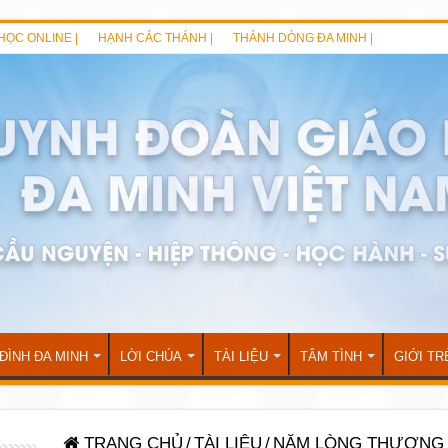
HỌC ONLINE |
HẠNH CÁC THÁNH |
THÁNH DÒNG ĐA MINH |
 ĐÌNH ĐA MINH
LỜI CHÚA
TÀI LIỆU
TÂM TÌNH
GIỚI TR
TRANG CHỦ
/
TÀI LIỆU
/
NĂM LÒNG THƯƠNG