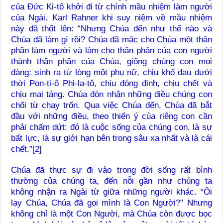
của Đức Ki-tô khởi đi từ chính mầu nhiệm làm người
của Ngài. Karl Rahner khi suy niệm về mầu nhiệm
này đã thốt lên: “Nhưng Chúa đến như thế nào và
Chúa đã làm gì rồi? Chúa đã mặc cho Chúa một thân
phận làm người và làm cho thân phận của con người
thành thân phận của Chúa, giống chúng con mọi
đàng: sinh ra từ lòng một phụ nữ, chịu khổ đau dưới
thời Pon-ti-ô Phi-la-tô, chịu đóng đinh, chịu chết và
chịu mai táng. Chúa đón nhận những điều chúng con
chối từ chạy trốn. Qua việc Chúa đến, Chúa đã bắt
đầu với những điều, theo thiển ý của riêng con cần
phải chấm dứt: đó là cuộc sống của chúng con, là sự
bất lực, là sự giới hạn bên trong sâu xa nhất và là cái
chết.”[2]
Chúa đã thực sự đi vào trong đời sống rất bình
thường của chúng ta, đến nỗi gần như chúng ta
không nhận ra Ngài từ giữa những người khác. “Ôi
lạy Chúa, Chúa đã gọi mình là Con Người?” Nhưng
không chỉ là một Con Người, mà Chúa còn được bọc