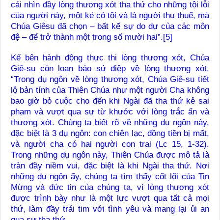
cái nhìn đầy lòng thương xót tha thứ cho những tội lỗi
của người này, một kẻ có tội và là người thu thuế, mà
Chúa Giêsu đã chọn – bất kể sự do dự của các môn
đệ – để trở thành một trong số mười hai”.[5]
Kế bên hành động thực thi lòng thương xót, Chúa
Giê-su còn loan báo sứ điệp về lòng thương xót.
“Trong dụ ngôn về lòng thương xót, Chúa Giê-su tiết
lộ bản tính của Thiên Chúa như một người Cha không
bao giờ bỏ cuộc cho đến khi Ngài đã tha thứ kẻ sai
phạm và vượt qua sự từ khước với lòng trắc ẩn và
thương xót. Chúng ta biết rõ về những dụ ngôn này,
đặc biệt là 3 dụ ngôn: con chiên lạc, đồng tiền bị mất,
và người cha có hai người con trai (Lc 15, 1-32).
Trong những dụ ngôn này, Thiên Chúa được mô tả là
tràn đầy niềm vui, đặc biệt là khi Ngài tha thứ. Nơi
những dụ ngôn ấy, chúng ta tìm thấy cốt lõi của Tin
Mừng và đức tin của chúng ta, vì lòng thương xót
được trình bày như là một lực vượt qua tất cả mọi
thứ, làm đầy trái tim với tình yêu và mang lại ủi an
qua sự tha thứ.