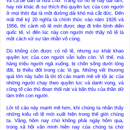
và cả để bán đi nữa chứ. Trang sử nô lệ này dài lắm,
hay nói khác đi sự thích thú quyền lực của con người
ở mọi thời đại là một đường dài khó mà cắt đức. Đến
mãi thế kỷ 20 nghĩa là chính thức vào năm 1926 và
1956, thì cảnh nô lệ mới được dẹp đi trên bình diện
quốc tế, vì đến lúc này con người mới thấy nô lệ là
một cách xử sự tàn nhẫn vô cùng.
Dù không còn được có nô lệ, nhưng sự khát khao
quyền lực của con người vẫn luôn còn. Vì thế, mà
hàng triệu người ngã xuống, bị chôn sống dười lòng
đất, bị thiêu đốt trong các lò ga. Những vết thương
quá lớn này luôn là lời tố cáo mạnh mẽ về tội ác của
những người chạy theo quyền lực và danh vọng, và
cũng tố cáo thủ đoạn thối nát và bẩn thỉu của thần dữ
làm trên con người.
Lời tố cáo này mạnh mẽ hơn, khi chúng ta nhận thấy
những kiểu nô lệ mới xuất hiện trong thế giới chúng
ta. Vâng, hôm nay chứ không phải ngày hôm qua,
trong xã hội văn minh hiện nay của chúng ta chứ