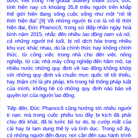
được viết trong The global Slavery Index 2014, ước
tính hiện nay có khoảng 35,8 triệu người trên khắp
thế giới hiện đang sống cuộc sống như một “nô lệ
thời hiện đại”.[9] Về những người bị coi là nô lệ thời
hiện đại, Đức Phanxicô, trong sứ điệp nhân ngày hoà
bình năm 2015, nhắc đến nhiều
lao động nam và nữ,
cả những người trẻ tuổi, bị nô dịch hóa
trong nhiều
khu vực khác nhau, dù là chính thức hay không chính
thức, từ công việc trong nhà cho đến việc nông
nghiệp, từ các nhà máy công nghiệp đến hầm mỏ, tại
nhiều nước những quy định về lao động không khớp
với những quy định và chuẩn mực quốc tế tối thiểu,
hay thậm chí là phi pháp, khi trong hệ thống pháp luật
của mình, không hề có những quy định nào bảo vệ
quyền lợi của người lao động.
Tiếp đến, Đức Phanxicô cũng hướng tới
nhiều người
tị nạn
, mà trong cuộc phiêu lưu đầy bi kịch đã phải
chịu đói khát, đã bị tước bỏ tự do, bị cướp mất của
cải hay bị lạm dụng thể lý và tính dục. Trong số ấy,
có những người đến được nơi cần đến sau hành trình