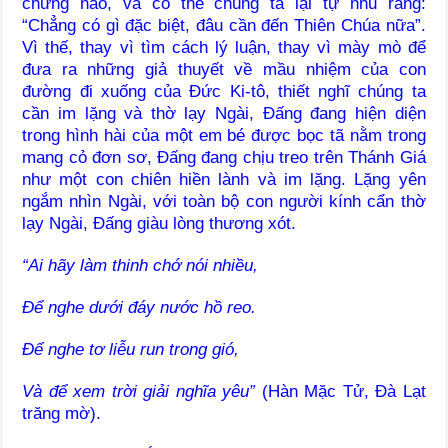
chừng nào, và có thể chúng ta lại tự nhủ rằng:
“Chẳng có gì đặc biệt, đâu cần đến Thiên Chúa nữa”.
Vì thế, thay vì tìm cách lý luận, thay vì mày mò để
đưa ra những giả thuyết về mầu nhiệm của con
đường đi xuống của Đức Ki-tô, thiết nghĩ chúng ta
cần im lặng và thờ lạy Ngài, Đấng đang hiện diện
trong hình hài của một em bé được bọc tã nằm trong
mang cỏ đơn sơ, Đấng đang chịu treo trên Thánh Giá
như một con chiên hiền lành và im lặng. Lặng yên
ngắm nhìn Ngài, với toàn bộ con người kính cẩn thờ
lạy Ngài, Đấng giàu lòng thương xót.
“Ai hãy làm thinh chớ nói nhiều,
Để nghe dưới đáy nước hồ reo.
Để nghe tơ liễu run trong gió,
Và để xem trời giải nghĩa yêu”
(Hàn Mặc Tử, Đà Lạt
trăng mờ).