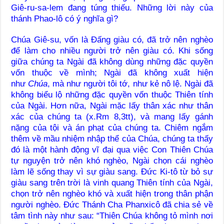
Giê-ru-sa-lem đang túng thiếu. Những lời này của
thánh Phao-lô có ý nghĩa gì?
Chúa Giê-su, vốn là Đấng giàu có, đã trở nên nghèo
để làm cho nhiều người trở nên giàu có. Khi sống
giữa chúng ta Ngài đã không dùng những đặc quyền
vốn thuộc về mình; Ngài đã không xuất hiện
như
Chúa
, mà như người tôi tớ, như kẻ nô lệ. Ngài đã
không biểu lộ những đặc quyền vốn thuộc Thiên tính
của Ngài. Hơn nữa, Ngài mặc lấy thân xác như thân
xác của chúng ta (x.Rm 8,3tt), và mang lấy gánh
nặng của tội và án phạt của chúng ta. Chiêm ngắm
thêm về mầu nhiệm nhập thể của Chúa, chúng ta thấy
đó là một hành động vĩ đại qua việc Con Thiên Chúa
tự nguyện trở nên khó nghèo, Ngài chọn cái nghèo
làm lẽ sống thay vì sự giàu sang. Đức Ki-tô từ bỏ sự
giàu sang trên trời là vinh quang Thiên tính của Ngài,
chọn trở nên nghèo khó và xuất hiện trong thân phận
người nghèo. Đức Thánh Cha Phanxicô đã chia sẻ về
tâm tình này như sau: “Thiên Chúa không tỏ mình nơi