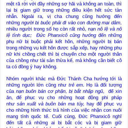
mệt rã rời với đầy những sợ hãi và không an toàn, thì
lại bị giam giữ trong những điều kiện hết sức tàn
nhẫn. Ngoài ra, vị cha chung cũng hướng đến
những
người bị buộc phải đi vào con đường mại dâm
,
nhiều người trong số họ còn rất nhỏ, nạn
nô lệ và nô
lệ tình dục; Đức Phanxicô cũng hướng
đến những
phụ nữ bị buộc phải kết hôn, những người bị bán
trong những vụ kết hôn được sắp xếp, hay những phụ
nữ khi chồng chết thì bị chuyển cho một người thân
của chồng như tài sản thừa kế, mà không cần biết cô
ta có đồng ý hay không.
Nhóm người khác mà Đức Thánh Cha hướng tới là
những người lớn cũng như
trẻ em
. Họ là đối tượng
của
nạn buôn bán cơ phận
,
bị bắt nhập ngũ
, để xin
ăn, để phục vụ cho những hoạt động phi pháp
như
sản xuất và buôn bán ma túy,
hay để phục vụ
cho những hình thức trá hình của việc nhận con nuôi
mang tính quốc tế. Cuối cùng, Đức Phanxicô nghĩ
đến tất cả những ai bị bắt cóc và bị giam giữ