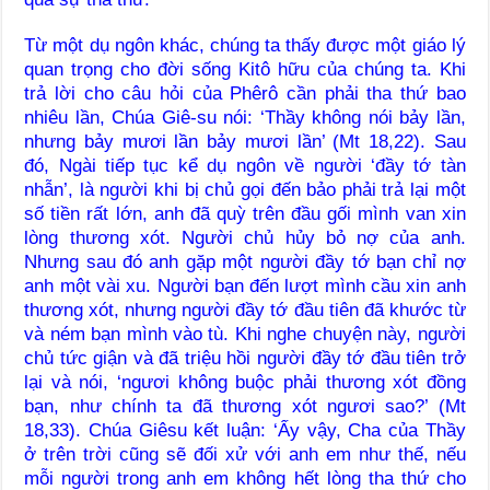
Từ một dụ ngôn khác, chúng ta thấy được một giáo lý
quan trọng cho đời sống Kitô hữu của chúng ta. Khi
trả lời cho câu hỏi của Phêrô cần phải tha thứ bao
nhiêu lần, Chúa Giê-su nói: ‘Thầy không nói bảy lần,
nhưng bảy mươi lần bảy mươi lần’ (Mt 18,22). Sau
đó, Ngài tiếp tục kể dụ ngôn về người ‘đầy tớ tàn
nhẫn’, là người khi bị chủ gọi đến bảo phải trả lại một
số tiền rất lớn, anh đã quỳ trên đầu gối mình van xin
lòng thương xót. Người chủ hủy bỏ nợ của anh.
Nhưng sau đó anh gặp một người đầy tớ bạn chỉ nợ
anh một vài xu. Người bạn đến lượt mình cầu xin anh
thương xót, nhưng người đầy tớ đầu tiên đã khước từ
và ném bạn mình vào tù. Khi nghe chuyện này, người
chủ tức giận và đã triệu hồi người đầy tớ đầu tiên trở
lại và nói, ‘ngươi không buộc phải thương xót đồng
bạn, như chính ta đã thương xót ngươi sao?’ (Mt
18,33). Chúa Giêsu kết luận: ‘Ấy vậy, Cha của Thầy
ở trên trời cũng sẽ đối xử với anh em như thế, nếu
mỗi người trong anh em không hết lòng tha thứ cho