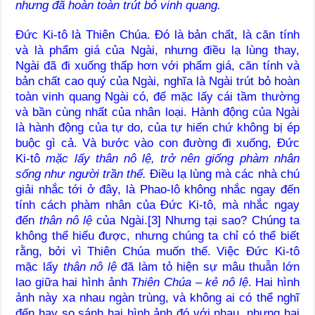
nhưng đã hoàn toàn trút bỏ vinh quang.
Đức Ki-tô là Thiên Chúa. Đó là bản chất, là căn tính
và là phẩm giá của Ngài, nhưng điều lạ lùng thay,
Ngài đã đi xuống thấp hơn với phẩm giá, căn tính và
bản chất cao quý của Ngài, nghĩa là Ngài trút bỏ hoàn
toàn vinh quang Ngài có, để mặc lấy cái tầm thường
và bần cùng nhất của nhân loại. Hành động của Ngài
là hành động của tự do, của tự hiến chứ không bị ép
buộc gì cả. Và bước vào con đường đi xuống, Đức
Ki-tô
mặc lấy thân nô lệ, trở nên giống phàm nhân
sống như người trần thế.
Điều lạ lùng mà các nhà chú
giải nhắc tới ở đây, là Phao-lô không nhắc ngay đến
tính cách phàm nhân của Đức Ki-tô, mà nhắc ngay
đến
thân nô lệ
của Ngài.[3] Nhưng tại sao? Chúng ta
không thể hiểu được, nhưng chúng ta chỉ có thể biết
rằng, bởi vì Thiên Chúa muốn thế. Việc Đức Ki-tô
mặc lấy
thân nô lệ
đã làm tỏ hiện sự mâu thuẫn lớn
lao giữa hai hình ảnh
Thiên Chúa – kẻ nô lệ
. Hai hình
ảnh này xa nhau ngàn trùng, và không ai có thể nghĩ
đến hay so sánh hai hình ảnh đó với nhau, nhưng hai