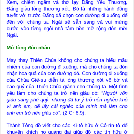
Xem, chiêm ngắm và thờ lạy Đấng Yêu Thương,
Đấng giàu lòng thương xót. Đó là những hành động
tuyệt vời trước Đấng đã chọn con đường đi xuống để
đến với chúng ta, Ngài sẽ sẵn sàng và vui mừng
bước vào từng ngôi nhà tâm hồn mở rộng đón mời
Ngài.
Mở lòng đón nhận.
May thay Thiên Chúa không cho chúng ta hiểu mầu
nhiệm của con đường đi xuống, mà cho chúng ta đón
nhận hoa quả của con đường đó. Con đường đi xuống
của Chúa Giê-su diễn tả lòng thương xót vô bờ và
cao quý của Thiên Chúa giành cho chúng ta. Một tình
yêu làm cho chúng ta trở nên giàu có: “
Người vốn
giàu sang phú quý, nhưng đã tự ý trở nên nghèo khó
vì anh em, để lấy cái nghèo của mình mà làm cho
anh em trở nên giàu có”.
(2 Cr 8,9).
Thánh Tông đồ viết cho các Ki-tô hữu ở Cô-rin-tô để
khuyến khích họ quảng đại giúp đỡ các tín hữu ở