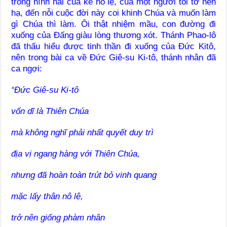
trong hình hài của kẻ nô lệ, của một người tôi tớ hèn
hạ, đến nỗi cuộc đời này coi khinh Chúa và muốn làm
gì Chúa thì làm. Ôi thật nhiệm mầu, con đường đi
xuống của Đấng giàu lòng thương xót. Thánh Phao-lô
đã thấu hiểu được tinh thần đi xuống của Đức Kitô,
nên trong bài ca về Đức Giê-su Ki-tô, thánh nhân đã
ca ngợi:
“Đức Giê-su Ki-tô
vốn dĩ là Thiên Chúa
mà không nghĩ phải nhất quyết duy trì
địa vị ngang hàng với Thiên Chúa,
nhưng đã hoàn toàn trút bỏ vinh quang
mặc lấy thân nô lệ,
trở nên giống phàm nhân