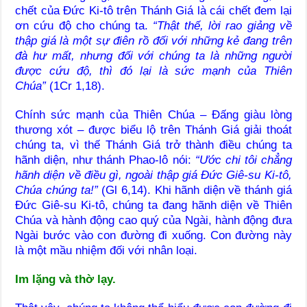
chết của Đức Ki-tô trên Thánh Giá là cái chết đem lại
ơn cứu độ cho chúng ta.
“Thật thế, lời rao giảng về
thập giá là một sự điên rồ đối với những kẻ đang trên
đà hư mất, nhưng đối với chúng ta là những người
được cứu độ, thì đó lại là sức mạnh của Thiên
Chúa”
(1Cr 1,18).
Chính sức mạnh của Thiên Chúa – Đấng giàu lòng
thương xót – được biểu lộ trên Thánh Giá giải thoát
chúng ta, vì thế Thánh Giá trở thành điều chúng ta
hãnh diện, như thánh Phao-lô nói:
“Ước chi tôi chẳng
hãnh diện về điều gì, ngoài thập giá Đức Giê-su Ki-tô,
Chúa chúng ta!”
(Gl 6,14). Khi hãnh diện về thánh giá
Đức Giê-su Ki-tô, chúng ta đang hãnh diện về Thiên
Chúa và hành động cao quý của Ngài, hành động đưa
Ngài bước vào con đường đi xuống. Con đường này
là một mầu nhiệm đối với nhân loại.
Im lặng và thờ lạy.