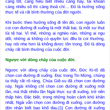
càng tốt, càng hiểu biết nhiều càng hay, tài khoản
càng nhiều số thì càng thoả chí… Đó là hướng sống
thực tế và rất bình thường của đời người.
Khi bước theo hướng sống đi lên đó, con người luôn
coi con đường đi xuống là một thất bại, là một sự thụt
lùi tệ hại. Vì thế, những ai nghèo nàn, những ai ngu
dốt, những ai không có quyền lực đều bị coi thường,
hay nói nhẹ hơn là không được tôn trọng. Đó là dòng
chảy rất bình thường của cuộc đời.
Ngược với dòng chảy của cuộc đời.
Ngược với dòng chảy của cuộc đời, Đức Ki-tô đã
chọn con đường đi xuống. Đọc trong Tin Mừng, chúng
ta thấy rất rõ ràng, Chúa Giê-su đã chọn con đường
này. Ngài không chỉ chọn con đường đi xuống một
lần, mà thật nhiều lần Ngài thực sự đi xuống, trở nên
thấp hèn. Đặc biệt, trong những hoàn cảnh khó khăn
nhất, Ngài vẫn chọn con đường đi xuống, con đường
đón nhận biết bao khổ đau.[1] Con đường đi xuống