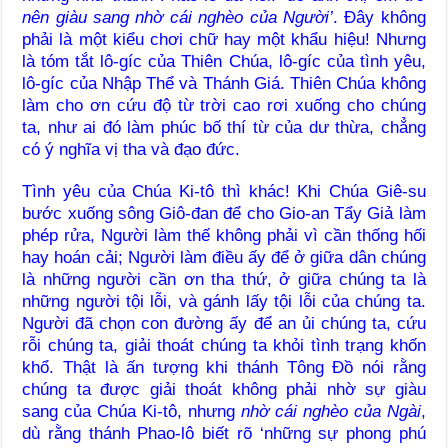
nên giàu sang nhờ cái nghèo của Người’
. Đây không
phải là một kiểu chơi chữ hay một khẩu hiệu! Nhưng
là tóm tắt lô-gíc của Thiên Chúa, lô-gíc của tình yêu,
lô-gíc của Nhập Thể và Thánh Giá. Thiên Chúa không
làm cho ơn cứu độ từ trời cao rơi xuống cho chúng
ta, như ai đó làm phúc bố thí từ của dư thừa, chẳng
có ý nghĩa vị tha và đạo đức.
Tình yêu của Chúa Ki-tô thì khác! Khi Chúa Giê-su
bước xuống sông Giô-đan để cho Gio-an Tẩy Giả làm
phép rửa, Người làm thế không phải vì cần thống hối
hay hoán cải; Người làm điều ấy để ở giữa dân chúng
là những người cần ơn tha thứ, ở giữa chúng ta là
những người tội lỗi, và gánh lấy tội lỗi của chúng ta.
Người đã chọn con đường ấy để an ủi chúng ta, cứu
rỗi chúng ta, giải thoát chúng ta khỏi tình trạng khốn
khổ. Thật là ấn tượng khi thánh Tông Đồ nói rằng
chúng ta được giải thoát không phải nhờ sự giàu
sang của Chúa Ki-tô, nhưng
nhờ cái nghèo của Ngài
,
dù rằng thánh Phao-lô biết rõ ‘những sự phong phú