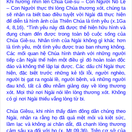
Khi hướng nhìn lên Chúa Giê-su – Con Người Nô Lệ
– Con Người thực thi lòng Chúa thương xót, chúng ta
sẽ nhận ra biết bao điều tuyệt vời Ngài đã thực hiện
để diễn tả hình ảnh của Thiên Chúa là tình yêu (x.1Ga
4, 8,16). “Tình yêu này đã được thể hiện hữu hình và
đụng chạm đến được trong toàn bộ cuộc sống của
Chúa Giê-su. Nhân tính của Ngài không gì khác hơn
là tình yêu, một tình yêu được trao ban nhưng không.
Các mối quan hệ Chúa hình thành với những người
tiếp cận Ngài thể hiện một điều gì đó hoàn toàn độc
đáo và không thể lặp lại được. Các dấu chỉ Ngài thực
hiện, đặc biệt trước những kẻ tội lỗi, người nghèo,
người bị gạt ra ngoài lề, người bệnh, và những người
đau khổ, tất cả đều nhằm giảng dạy về lòng thương
xót. Mọi thứ nơi Ngài nói lên lòng thương xót. Không
có gì nơi Ngài thiếu vắng lòng từ bi.
Chúa Giêsu, khi nhìn thấy đám đông dân chúng theo
Ngài, nhận ra rằng họ đã quá mệt mỏi và kiệt sức,
lầm lạc và không ai chăn dắt, đã chạnh lòng thương
cảm sâu xa đối với họ (x. Mt 09,36). Trên cơ sở của