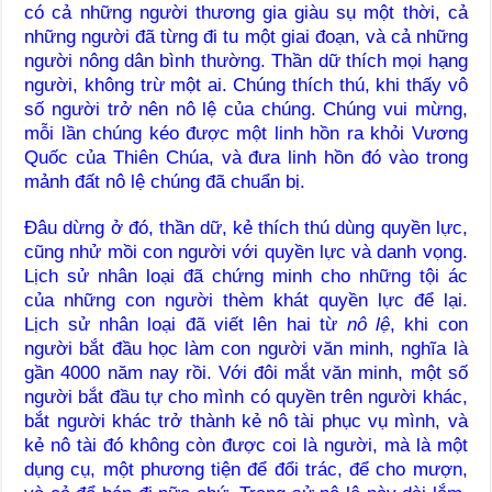
có cả những người thương gia giàu sụ một thời, cả
những người đã từng đi tu một giai đoạn, và cả những
người nông dân bình thường. Thần dữ thích mọi hạng
người, không trừ một ai. Chúng thích thú, khi thấy vô
số người trở nên nô lệ của chúng. Chúng vui mừng,
mỗi lần chúng kéo được một linh hồn ra khỏi Vương
Quốc của Thiên Chúa, và đưa linh hồn đó vào trong
mảnh đất nô lệ chúng đã chuẩn bị.
Đâu dừng ở đó, thần dữ, kẻ thích thú dùng quyền lực,
cũng nhử mồi con người với quyền lực và danh vọng.
Lịch sử nhân loại đã chứng minh cho những tội ác
của những con người thèm khát quyền lực để lại.
Lịch sử nhân loại đã viết lên hai từ
nô lệ
, khi con
người bắt đầu học làm con người văn minh, nghĩa là
gần 4000 năm nay rồi. Với đôi mắt văn minh, một số
người bắt đầu tự cho mình có quyền trên người khác,
bắt người khác trở thành kẻ nô tài phục vụ mình, và
kẻ nô tài đó không còn được coi là người, mà là một
dụng cụ, một phương tiện để đổi trác, để cho mượn,