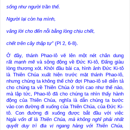
sống như người trần thế.
Người lại còn hạ mình,
vâng lời cho đến nỗi bằng lòng chịu chết,
chết trên cây thập tự”
(Pl 2, 6-8).
Ở đây, thánh Phao-lô vẽ lên một nét chân dung
rất
mạnh mẽ
và sộng động về Đức Ki-tô, Đấng giàu
lòng thương xót. Khởi đầu bài ca, hình ảnh Đức Ki-tô
là Thiên Chúa xuất hiện trước mặt thánh Phao-lô,
nhưng chúng ta không thể chờ đợi Phao-lô sẽ diễn tả
cho chúng ta về Thiên Chúa ở trời cao như thế nào,
mà lập tức, Phao-lô đã cho chúng ta nhìn thấy hành
động của Thiên Chúa, nghĩa là dẫn chúng ta bước
vào con đường đi xuống của Thiên Chúa, của Đức Ki-
tô. Con đường đi xuống được bắt đầu với việc
Ngài
vốn dĩ là Thiên Chúa, mà không nghĩ phải nhất
quyết duy trì địa vị ngang hàng với Thiên Chúa,