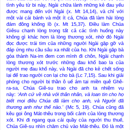
tình yêu từ bi này, Ngài chữa lành những kẻ đau yếu
được mang đến với Ngài (x. Mt 14,14), và chỉ với
một vài cái bánh và một ít cá, Chúa đã làm hài lòng
đám đông khổng lồ (x. Mt 15,37). Điều làm Chúa
Giêsu chạnh lòng trong tất cả các tình huống này
không gì khác hơn là lòng thương xót, nhờ đó Ngài
đọc được trái tim của những người Ngài gặp gỡ và
đáp ứng nhu cầu sâu xa nhất của họ. Khi Ngài gặp bà
góa thành Na-im đem con mình đi chôn, Ngài chạnh
lòng thương xót trước những đau khổ bao la của
người mẹ đau khổ này, và Ngài đã cho kẻ chết sống
lại để trao người con lại cho bà (Lc 7,15). Sau khi giải
phóng cho người bị thần ô uế ám tại miền quê Ghê-
ra-sa, Chúa Giê-su trao cho anh ta nhiệm vụ
này:
‘Anh cứ về nhà với thân nhân, và loan tin cho họ
biết mọi điều Chúa đã làm cho anh, và Người đã
thương anh như thế nào.’
(Mc 5, 19). Chúa cũng đã
kêu gọi ông Mát-thêu trong bối cảnh của lòng thương
xót. Khi đi ngang qua cái quầy của người thu thuế,
Chúa Giê-su nhìn chăm chú vào Mát-thêu. Đó là một