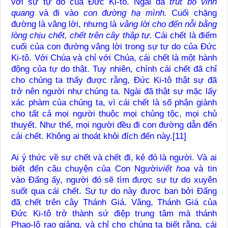
với sự tự do của Đức Ki-tô. Ngài đã
trút bỏ vinh
quang
và đi vào
con đường hạ mình.
Cuối chặng
đường là vâng lời, nhưng là
vâng lời cho đến nỗi bằng
lòng chịu chết, chết trên cây thập tự.
Cái chết là điểm
cuối của con đường vâng lời trong sự tự do của Đức
Ki-tô. Với Chúa và chỉ với Chúa, cái chết là một hành
động của tự do thật. Tuy nhiên, chính cái chết đã chỉ
cho chúng ta thấy được rằng, Đức Ki-tô thật sự đã
trở nên người như chúng ta. Ngài đã thật sự mặc lấy
xác phàm của chúng ta, vì cái chết là số phận giành
cho tất cả mọi người thuộc mọi chủng tộc, mọi chủ
thuyết. Như thế, mọi người đều đi con đường dẫn đến
cái chết. Không ai thoát khỏi đích đến này.[11]
Ai ý thức về sự chết và chết đi, kẻ đó là người. Và ai
biết đến câu chuyện của Con Người
viết hoa
và tin
vào Đấng ấy, người đó sẽ tìm được sự tự do xuyên
suốt qua cái chết. Sự tự do này được ban bởi Đấng
đã chết trên cây Thánh Giá. Vâng, Thánh Giá của
Đức Ki-tô trở thành sứ điệp trung tâm mà thánh
Phao-lô rao giảng, và chỉ cho chúng ta biết rằng, cái