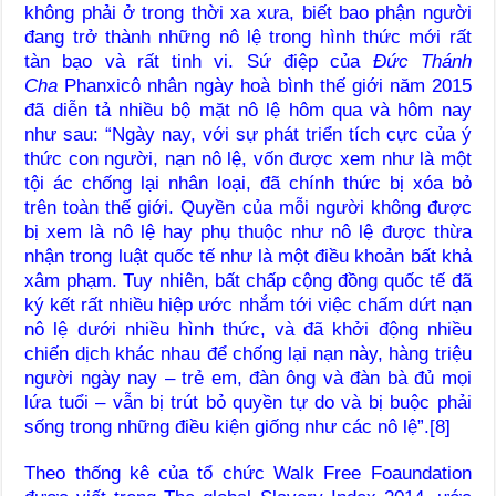
không phải ở trong thời xa xưa, biết bao phận người
đang trở thành những nô lệ trong hình thức mới rất
tàn bạo và rất tinh vi. Sứ điệp của
Đức Thánh
Cha
Phanxicô nhân ngày hoà bình thế giới năm 2015
đã diễn tả nhiều bộ mặt nô lệ hôm qua và hôm nay
như sau: “Ngày nay, với sự phát triển tích cực của ý
thức con người, nạn nô lệ, vốn được xem như là một
tội ác chống lại nhân loại, đã chính thức bị xóa bỏ
trên toàn thế giới. Quyền của mỗi người không được
bị xem là nô lệ hay phụ thuộc như nô lệ được thừa
nhận trong luật quốc tế như là một điều khoản bất khả
xâm phạm. Tuy nhiên, bất chấp cộng đồng quốc tế đã
ký kết rất nhiều hiệp ước nhắm tới việc chấm dứt nạn
nô lệ dưới nhiều hình thức, và đã khởi động nhiều
chiến dịch khác nhau để chống lại nạn này, hàng triệu
người ngày nay – trẻ em, đàn ông và đàn bà đủ mọi
lứa tuổi – vẫn bị trút bỏ quyền tự do và bị buộc phải
sống trong những điều kiện giống như các nô lệ”.[8]
Theo thống kê của tổ chức Walk Free Foaundation