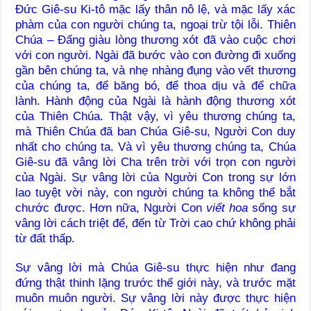
Đức Giê-su Ki-tô mặc lấy thân nô lệ, và mặc lấy xác
phàm của con người chúng ta, ngoại trừ tội lỗi. Thiên
Chúa – Đấng giàu lòng thương xót đã vào cuộc chơi
với con người. Ngài đã bước vào con đường đi xuống
gần bên chúng ta, và nhẹ nhàng đụng vào vết thương
của chúng ta, để băng bó, để thoa dịu và để chữa
lành. Hành động của Ngài là hành động thương xót
của Thiên Chúa. Thật vậy, vì yêu thương chúng ta,
mà Thiên Chúa đã ban Chúa Giê-su, Người Con duy
nhất cho chúng ta. Và vì yêu thương chúng ta, Chúa
Giê-su đã vâng lời Cha trên trời với trọn con người
của Ngài. Sự vâng lời của Người Con trong sự lớn
lao tuyệt vời này, con người chúng ta không thể bắt
chước được. Hơn nữa, Người Con
viết hoa
sống sự
vâng lời cách triệt để, đến từ Trời cao chứ không phải
từ đất thấp.
Sự vâng lời mà Chúa Giê-su thực hiện như đang
đứng thật thinh lặng trước thế giới này, và trước mặt
muôn muôn người. Sự vâng lời này được thực hiện