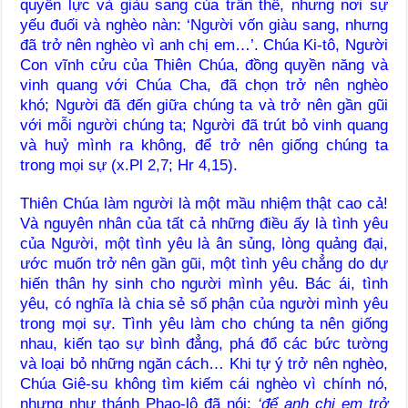
quyền lực và giàu sang của trần thế, nhưng nơi sự
yếu đuối và nghèo nàn: ‘Người vốn giàu sang, nhưng
đã trở nên nghèo vì anh chị em…’. Chúa Ki-tô, Người
Con vĩnh cửu của Thiên Chúa, đồng quyền năng và
vinh quang với Chúa Cha, đã chọn trở nên nghèo
khó; Người đã đến giữa chúng ta và trở nên gần gũi
với mỗi người chúng ta; Người đã trút bỏ vinh quang
và huỷ mình ra không, để trở nên giống chúng ta
trong mọi sự (x.Pl 2,7; Hr 4,15).
Thiên Chúa làm người là một mầu nhiệm thật cao cả!
Và nguyên nhân của tất cả những điều ấy là tình yêu
của Người, một tình yêu là ân sủng, lòng quảng đại,
ước muốn trở nên gần gũi, một tình yêu chẳng do dự
hiến thân hy sinh cho người mình yêu. Bác ái, tình
yêu, có nghĩa là chia sẻ số phận của người mình yêu
trong mọi sự. Tình yêu làm cho chúng ta nên giống
nhau, kiến tạo sự bình đẳng, phá đổ các bức tường
và loại bỏ những ngăn cách… Khi tự ý trở nên nghèo,
Chúa Giê-su không tìm kiếm cái nghèo vì chính nó,
nhưng như thánh Phao-lô đã nói:
‘để anh chị em trở