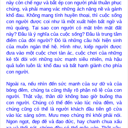
này còn chế ngự và bắt ép con người phải thuần phục
chúng, và phải mang vác những ách nặng nề và gánh
khổ đau. Không mang tính huyền thoại, thì cuộc sống
con người được coi như là một xuất hiện bất ngờ và
mù quáng. Tại sao con người có mặt trên mặt đất
này? Đâu là ý nghĩa của cuộc sống? Đâu là trung tâm
điểm của đời người? Đó là những câu hỏi hiện sinh
của muôn ngàn thế hệ. Hình như, kiếp người được
đưa vào một cuộc chơi tàn ác, cuộc chơi của những
kẻ tôi đòi với những sức mạnh siêu nhiên, mà hậu
quả luôn luôn là: khổ đau và bất hạnh giành cho phía
con người.
Ngoài ra, nếu nhìn đến sức mạnh của sự dữ và của
bóng đêm, chúng ta cũng thấy rõ phận nô lệ của con
người. Thật vậy, thần dữ không bao giờ buông tha
con người. Chúng có thể đến vào lúc nửa đêm, và
chúng cũng có thể là người khách đầu tiên gõ cửa
vào lúc sáng sớm. Mưu mẹo chúng thì khỏi phải nói.
Ngon ngọt, đẹp đẽ và đạo đức, hay chanh chua xấu
xa và thối nát, chúng đều có thể
mặc vào
. Thật vậy,