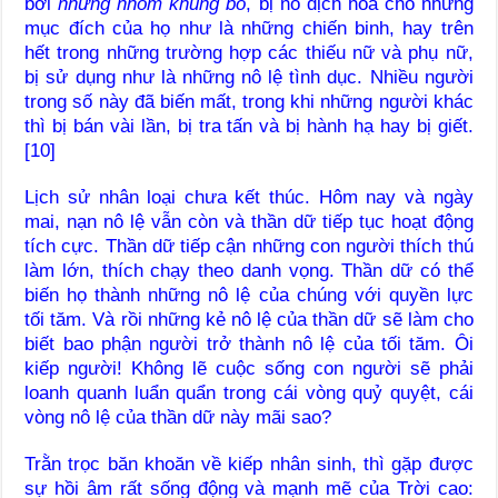
bởi
những nhóm khủng bố
, bị nô dịch hóa cho những
mục đích của họ như là những chiến binh, hay trên
hết trong những trường hợp các thiếu nữ và phụ nữ,
bị sử dụng như là những nô lệ tình dục. Nhiều người
trong số này đã biến mất, trong khi những người khác
thì bị bán vài lần, bị tra tấn và bị hành hạ hay bị giết.
[10]
Lịch sử nhân loại chưa kết thúc. Hôm nay và ngày
mai, nạn nô lệ vẫn còn và thần dữ tiếp tục hoạt động
tích cực. Thần dữ tiếp cận những con người thích thú
làm lớn, thích chạy theo danh vọng. Thần dữ có thể
biến họ thành những nô lệ của chúng với quyền lực
tối tăm. Và rồi những kẻ nô lệ của thần dữ sẽ làm cho
biết bao phận người trở thành nô lệ của tối tăm. Ôi
kiếp người! Không lẽ cuộc sống con người sẽ phải
loanh quanh luẩn quẩn trong cái vòng quỷ quyệt, cái
vòng nô lệ của thần dữ này mãi sao?
Trằn trọc băn khoăn về kiếp nhân sinh, thì gặp được
sự hồi âm rất sống động và mạnh mẽ của Trời cao: