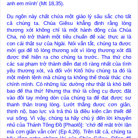
anh em mình’ (Mt 18,35).
Dụ ngôn này chất chứa một giáo lý sâu sắc cho tất
cả chúng ta. Chúa Giêsu khẳng định rằng lòng
thương xót không chỉ là một hành động của Chúa
Cha, nó trở thành một tiêu chuẩn để xác thực ai là
con cái thật sự của Ngài. Nói vắn tắt, chúng ta được
mời gọi để tỏ lòng thương xót vì lòng thương xót đã
được thể hiện ra cho chúng ta trước. Tha thứ cho
các sai phạm trở thành diễn đạt rõ ràng nhất của tình
yêu thương xót, và đối với Kitô hữu chúng ta đó là
một mệnh lệnh mà chúng ta không thể thoái thác cho
chính mình. Có những lúc dường như thật là khó biết
bao để tha thứ! Nhưng tha thứ là công cụ được đặt
vào đôi tay mỏng dòn của chúng ta để đạt được sự
thanh thản trong lòng. Lướt thắng được cơn giận,
thịnh nộ, bạo lực và trả thù là điều kiện cần thiết để
vui sống. Vì vậy, chúng ta hãy chú ý đến lời khuyên
nhủ của Thánh Tông Đồ [Phaolô]: ‘chớ để mặt trời lặn
mà cơn giận vẫn còn’ (Ep 4,26). Trên tất cả, chúng ta