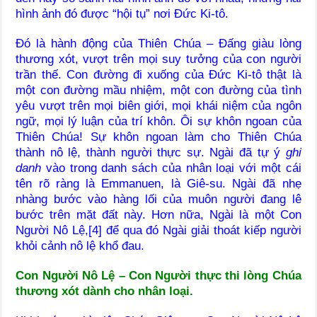
hình ảnh đó được “hội tụ” nơi Đức Ki-tô.
Đó là hành động của Thiên Chúa – Đấng giàu lòng
thương xót, vượt trên mọi suy tưởng của con người
trần thế. Con đường đi xuống của Đức Ki-tô thật là
một con đường mầu nhiệm, một con đường của tình
yêu vượt trên mọi biên giới, mọi khái niệm của ngôn
ngữ, mọi lý luận của trí khôn. Ôi sự khôn ngoan của
Thiên Chúa! Sự khôn ngoan làm cho Thiên Chúa
thành nô lệ, thành người thực sự. Ngài đã tự ý
ghi
danh
vào trong danh sách của nhân loại với một cái
tên rõ ràng là Emmanuen, là Giê-su. Ngài đã nhẹ
nhàng bước vào hàng lối của muôn người đang lê
bước trên mặt đất này. Hơn nữa, Ngài là một Con
Người Nô Lệ,[4] để qua đó Ngài giải thoát kiếp người
khỏi cảnh nô lệ khổ đau.
Con Người Nô Lệ – Con Người thực thi lòng Chúa
thương xót dành cho nhân loại.