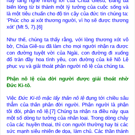
hãy lắng nghe những lời của Chúa Giêsu, Đấng đã
biến lòng từ bi thành một lý tưởng của cuộc sống và
là một tiêu chuẩn cho độ tin cậy của đức tin chúng ta:
‘Phúc cho ai xót thương người, vì họ sẽ được thương
xót’ (Mt 5, 7).[6]
Như thế, chúng ta thấy rằng, với lòng thương xót vô
bờ, Chúa Giê-su đã làm cho mọi người nhận ra được
con đường tuyệt vời của Ngài, con đường đi xuống
đổ tràn đầy hoa tình yêu, con đường của kẻ Nô Lệ
phục vụ và giải thoát phận người nô lệ của chúng ta.
Phận nô lệ của đời người được giải thoát nhờ
Đức Ki-tô.
Việc
Đức Ki-tô mặc lấy thân nô lệ
đụng tới chiều sâu
thẳm của thân phận đời người. Phận người là phận
tôi đòi, phận nô lệ.[7] Chúng ta nhận ra điều này qua
một số dòng tư tưởng của nhân loại. Trong dòng chảy
của các huyền thoại, thì con người thường hay bị các
sức mạnh siêu nhiên đe dọa, làm chủ. Các thần thánh