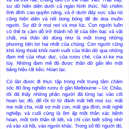
sự dữ hiện diện dưới cả ngàn hình thức. Nó chiếm
lĩnh đỉnh cao quyền năng, và ở dưới đáy vực sâu nó
cũng hiện diện và nổi bong bóng để đe doạ muôn
người. Sự dữ ở mọi nơi và mọi lúc. Con người luôn
có thể bị cám dỗ trở thành nô lệ của tiền bạc và vật
chất, mà thần dữ dùng như là một trong những
phương tiện lợi hại nhất của chúng. Con người cũng
khó lòng thoát khỏi nanh vuốt của thần dữ qua những
đam mê của nhục dục, của rượu chè, của xì-ke ma
túy. Những đam mê đó được thần dữ gắn lên một
bảng hiệu rất kêu:
Hoan lạc
.
Có lần được đi thực tập trong một trung tâm chăm
sóc 80 ông nghiện rượu ở gần Melbourne – Úc Châu,
tôi đã thấy những phận người đã từng lạc vào cõi
hoan lạc đó, để rồi từ từ đánh mất hết mọi sự, mất
mẹ mất cha, mất vợ mất con, mất gia đình, mất nghề
nghiệp, và cuối cùng là ôm ấp một thân xác bệnh
hoạn, một tinh thần tê liệt, và chỉ còn biết sống nhờ
vả vào xã hội, vào người khác. Trong số 80 người đó,