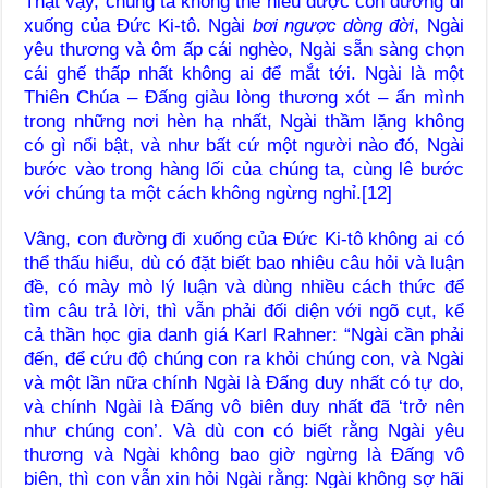
Thật vậy, chúng ta không thể hiểu được con đường đi
xuống của Đức Ki-tô. Ngài
bơi ngược dòng đời
, Ngài
yêu thương và ôm ấp cái nghèo, Ngài sẵn sàng chọn
cái ghế thấp nhất không ai để mắt tới. Ngài là một
Thiên Chúa – Đấng giàu lòng thương xót – ẩn mình
trong những nơi hèn hạ nhất, Ngài thầm lặng không
có gì nổi bật, và như bất cứ một người nào đó, Ngài
bước vào trong hàng lối của chúng ta, cùng lê bước
với chúng ta một cách không ngừng nghỉ.[12]
Vâng, con đường đi xuống của Đức Ki-tô không ai có
thể thấu hiểu, dù có đặt biết bao nhiêu câu hỏi và luận
đề, có mày mò lý luận và dùng nhiều cách thức để
tìm câu trả lời, thì vẫn phải đối diện với ngõ cụt, kể
cả thần học gia danh giá Karl Rahner: “Ngài cần phải
đến, để cứu độ chúng con ra khỏi chúng con, và Ngài
và một lần nữa chính Ngài là Đấng duy nhất có tự do,
và chính Ngài là Đấng vô biên duy nhất đã ‘trở nên
như chúng con’. Và dù con có biết rằng Ngài yêu
thương và Ngài không bao giờ ngừng là Đấng vô
biên, thì con vẫn xin hỏi Ngài rằng: Ngài không sợ hãi