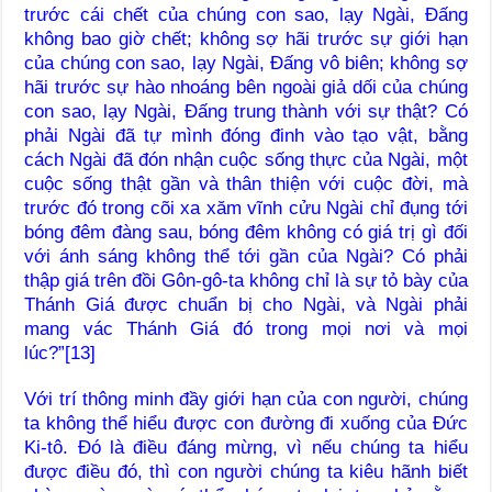
trước cái chết của chúng con sao, lạy Ngài, Đấng
không bao giờ chết; không sợ hãi trước sự giới hạn
của chúng con sao, lạy Ngài, Đấng vô biên; không sợ
hãi trước sự hào nhoáng bên ngoài giả dối của chúng
con sao, lạy Ngài, Đấng trung thành với sự thật? Có
phải Ngài đã tự mình đóng đinh vào tạo vật, bằng
cách Ngài đã đón nhận cuộc sống thực của Ngài, một
cuộc sống thật gần và thân thiện với cuộc đời, mà
trước đó trong cõi xa xăm vĩnh cửu Ngài chỉ đụng tới
bóng đêm đàng sau, bóng đêm không có giá trị gì đối
với ánh sáng không thể tới gần của Ngài? Có phải
thập giá trên đồi Gôn-gô-ta không chỉ là sự tỏ bày của
Thánh Giá được chuẩn bị cho Ngài, và Ngài phải
mang vác Thánh Giá đó trong mọi nơi và mọi
lúc?”[13]
Với trí thông minh đầy giới hạn của con người, chúng
ta không thể hiểu được con đường đi xuống của Đức
Ki-tô. Đó là điều đáng mừng, vì nếu chúng ta hiểu
được điều đó, thì con người chúng ta kiêu hãnh biết