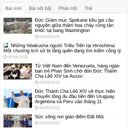
thanh
Bài mới
Bài nổi bật
Phản hồi
Thẻ
Đức Giám mục Spokane kêu gọi cầu
nguyện giữa thảm họa cháy rừng tàn
khốc tại bang Washington
06/08/2026
Những hibakusha người Triều Tiên tại Hiroshima:
Một chương lịch sử bị lãng quên đang tìm kiếm công lý
06/08/2026
Từ Việt Nam đến Venezuela, hàng ngàn
bạn trẻ Phan Sinh chờ đón Đức Thánh
Cha Lêô XIV tại Assisi
06/08/2026
Đức Thánh Cha Lêô XIV sẽ thực hiện
chuyến tông du đầu tiên đến Uruguay,
Argentina và Peru vào tháng 11
06/08/2026
Sức sống nơi giáo điểm Đất Mũi
06/08/2026