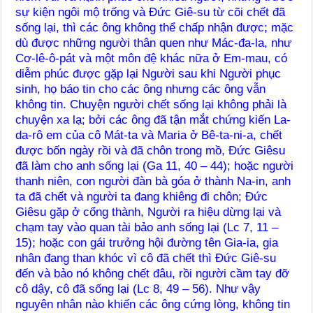
sự kiện ngôi mộ trống và Đức Giê-su từ cõi chết đã
sống lại, thì các ông không thể chấp nhận được; mặc
dù được những người thân quen như Mác-đa-la, như
Cơ-lê-ô-pát và một môn đệ khác nữa ở Em-mau, có
diễm phúc được gặp lại Người sau khi Người phục
sinh, họ báo tin cho các ông nhưng các ông vẫn
không tin. Chuyện người chết sống lại không phải là
chuyện xa lạ; bởi các ông đã tận mắt chứng kiến La-
da-rô em của cô Mát-ta và Maria ở Bê-ta-ni-a, chết
được bốn ngày rồi và đã chôn trong mồ, Đức Giêsu
đã làm cho anh sống lại (Ga 11, 40 – 44); hoặc người
thanh niên, con người đàn bà góa ở thành Na-in, anh
ta đã chết và người ta đang khiêng đi chôn; Đức
Giêsu gặp ở cổng thành, Người ra hiệu dừng lại và
chạm tay vào quan tài bảo anh sống lại (Lc 7, 11 –
15); hoặc con gái trưởng hội đường tên Gia-ia, gia
nhân đang than khóc vì cô đã chết thì Đức Giê-su
đến và bảo nó không chết đâu, rồi người cầm tay đỡ
cô dậy, cô đã sống lại (Lc 8, 49 – 56). Như vậy
nguyên nhân nào khiến các ông cứng lòng, không tin