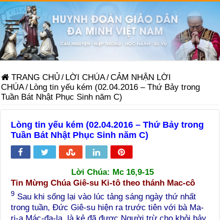
TRANG CHỦ
/
LỜI CHÚA
/
CẢM NHẬN LỜI
CHÚA
/
Lòng tin yếu kém (02.04.2016 – Thứ Bảy trong
Tuần Bát Nhật Phục Sinh năm C)
Lòng tin yếu kém (02.04.2016 – Thứ Bảy trong
Tuần Bát Nhật Phục Sinh năm C)
Lời Chúa:
Mc 16,9-15
Tin Mừng Chúa Giê-su Ki-tô theo thánh Mac-cô
9
Sau khi sống lại vào lúc tảng sáng ngày thứ nhất
trong tuần, Đức Giê-su hiện ra trước tiên với bà Ma-
ri-a Mác-đa-la, là kẻ đã được Người trừ cho khỏi bảy