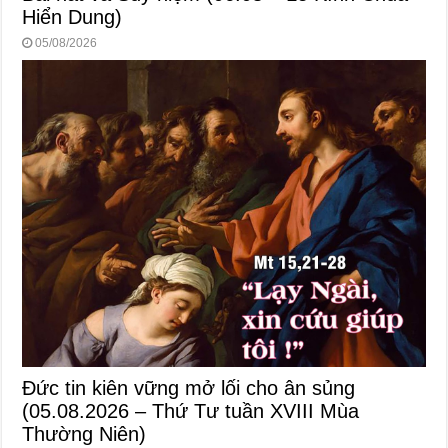
Hiển Dung)
05/08/2026
Đức tin kiên vững mở lối cho ân sủng
(05.08.2026 – Thứ Tư tuần XVIII Mùa
Thường Niên)