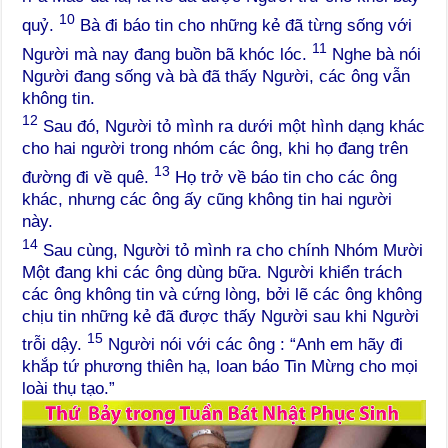
10
quỷ.
Bà đi báo tin cho những kẻ đã từng sống với
11
Người mà nay đang buồn bã khóc lóc.
Nghe bà nói
Người đang sống và bà đã thấy Người, các ông vẫn
không tin.
12
Sau đó, Người tỏ mình ra dưới một hình dạng khác
cho hai người trong nhóm các ông, khi họ đang trên
13
đường đi về quê.
Họ trở về báo tin cho các ông
khác, nhưng các ông ấy cũng không tin hai người
này.
14
Sau cùng, Người tỏ mình ra cho chính Nhóm Mười
Một đang khi các ông dùng bữa. Người khiển trách
các ông không tin và cứng lòng, bởi lẽ các ông không
chịu tin những kẻ đã được thấy Người sau khi Người
15
trỗi dậy.
Người nói với các ông : “Anh em hãy đi
khắp tứ phương thiên hạ, loan báo Tin Mừng cho mọi
loài thụ tạo.”