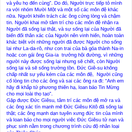
và yêu họ đến cùng”. Do đó, Người trực tiếp tỏ mình
ra với nhóm Mười Một và một số các môn đệ khác
nữa. Người khiển trách các ông cứng lòng và chậm
tin. Người khai mở tâm trí cho các môn đệ nhận ra
Người đã sống lại thật, và sự sống lại của Người đã
biến đổi thân xác của Người nên vinh hiển, hoàn toàn
khác biệt với những người đã được Người cho sống
lại như La-da-rô, như con trai của bà góa thành Na-in
hoặc con gái ông Gia-ia trưởng hội đường, vì những
người này được sống lại nhưng sẽ chết, còn Người
sống lại và sẽ sống trường tồn. Đức Giê-su không
chấp nhất sự yếu kém của các môn đệ, Người củng
cố lòng tin cho các ông và sai các ông ra đi: “Anh em
hãy đi khắp tứ phương thiên hạ, loan báo Tin Mừng
cho mọi loài thọ tạo”.
Gặp được Đức Giêsu, tâm trí các môn đệ mở ra và
các ông xác tín mạnh mẽ Đức Giêsu Kitô đã sống lại
thật; các ông mạnh dạn tuyên xưng đức tin của mình
và loan báo cho mọi người việc Đức Giêsu tử nạn và
phục sinh nằm trong chương trình cứu độ nhân loại