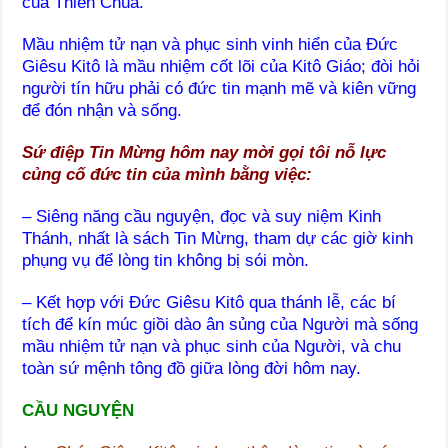
của Thiên Chúa.
Mầu nhiệm tử nạn và phục sinh vinh hiển của Đức
Giêsu Kitô là mầu nhiệm cốt lõi của Kitô Giáo; đòi hỏi
người tín hữu phải có đức tin mạnh mẽ và kiên vững
để đón nhận và sống.
Sứ điệp Tin Mừng hôm nay mời gọi tôi nỗ lực
củng cố đức tin của mình bằng việc:
– Siêng năng cầu nguyện, đọc và suy niệm Kinh
Thánh, nhất là sách Tin Mừng, tham dự các giờ kinh
phụng vụ để lòng tin không bị sói mòn.
– Kết hợp với Đức Giêsu Kitô qua thánh lễ, các bí
tích để kín múc giồi dào ân sủng của Người mà sống
mầu nhiệm tử nạn và phục sinh của Người, và chu
toàn sứ mệnh tông đồ giữa lòng đời hôm nay.
CẦU NGUYỆN