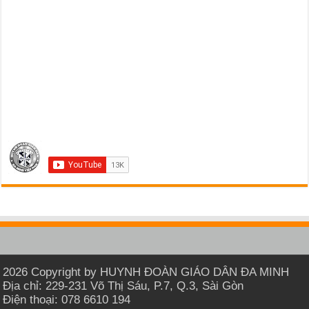
2026 Copyright by HUYNH ĐOÀN GIÁO DÂN ĐA MINH
Địa chỉ: 229-231 Võ Thị Sáu, P.7, Q.3, Sài Gòn
Điện thoại: 078 6610 194