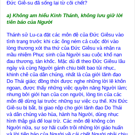
Đức Giê-su đã sống lại từ cõi chết?
a) Không am hiểu Kinh Thánh, không lưu giữ lời
tiên báo của Người
Thánh sử Lu-ca đặt các môn đệ của Đức Giêsu vào
tình trạng trước khi các ông ném cả cuộc đời vào
lòng thương xót tha thứ của Đức Giêsu và nhận ra
mầu nhiệm Phục sinh của Người sau cuộc khổ nạn
đau thương, tàn khốc. Mặc dù đi theo Đức Giêsu lâu
ngày và cùng Người gánh chịu biết bao tủi nhục,
khinh chê của dân chúng, nhất là của giới lãnh đạo
Do Thái giáo; đồng thời được nghe những lời lẽ khôn
ngoan, được thấy những việc quyền năng Người làm;
nhưng bởi giới hạn của con người, lòng tin của các
môn đệ dừng lại trước những sự việc cụ thể. Khi Đức
Giê-su bị bắt, bị giao nộp cho giới lãnh đạo Do Thái
và dân chúng vào hùa, hành hạ Người, dùng nhục
hình thập giá để loại trừ. Các môn đệ không còn
Người nữa, sự sợ hãi cuốn trôi những lời giáo huấn
và lời tiên báo của Người về cái chết Người phải chịu