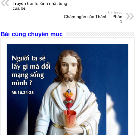
Truyện tranh: Kinh nhật tụng
b
n
A
d
của bé
Hình trước
o
g
p
s
Châm ngôn các Thánh – Phần
1
o
er
p
Bài cùng chuyên mục
k