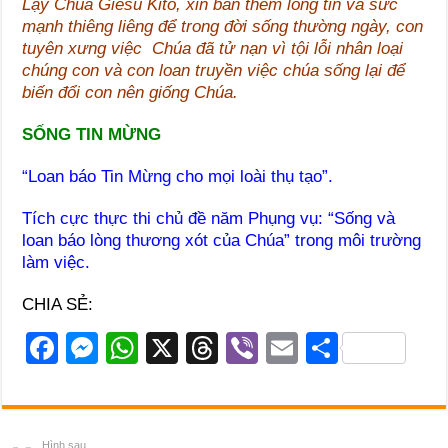
Lạy Chúa Giêsu Kitô, xin ban thêm lòng tin và sức
mạnh thiêng liêng để trong đời sống thường ngày, con
tuyên xưng việc Chúa đã tử nạn vì tội lỗi nhân loại
chúng con và con loan truyền việc chúa sống lại để
biến đổi con nên giống Chúa.
SỐNG TIN MỪNG
“Loan báo Tin Mừng cho mọi loài thụ tạo”.
Tích cực thực thi chủ đề năm Phụng vụ: “Sống và
loan báo lòng thương xót của Chúa” trong môi trường
làm việc.
CHIA SẺ:
F
M
W
X
T
Vi
E
S
a
e
h
hr
b
m
h
c
ss
at
e
er
ail
ar
e
e
s
a
e
Hình sau