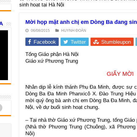
sinh hoạt tại Hà Nội
Mời họp mặt anh chị em Dòng Ba đang sinh
A
06/08/2015
HUYNH ĐOÀN
Facebook
Twitter
Stumbleupon
Tổng Giáo phận Hà Nội
Giáo xứ Phương Trung
GIẤY MỜI
Nhân dịp lễ kính thánh Phụ Đa Minh, được sự c
Dòng Ba Đa Minh Phanxicô X. Đào Trung Hiệu OP
mời quý ông bà anh chị em Dòng Ba Đa Minh, đang
d
Nội, về dự buổi sinh hoạt chung.
– Tại nhà thờ Giáo xứ Phương Trung, tổng Giáo 
(Nhà thờ Phương Trung (Chuông), xã Phương 
Nội)