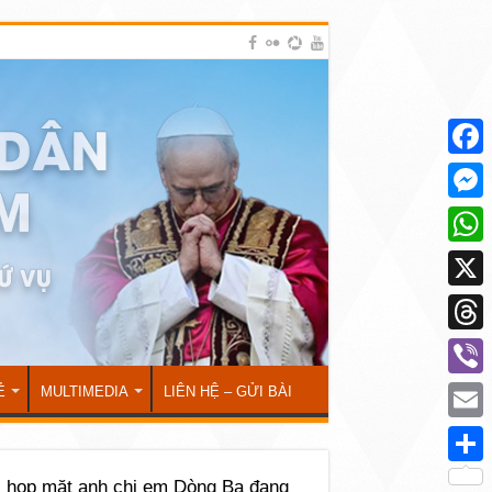
Face
Mess
What
X
Thre
Viber
Ẻ
MULTIMEDIA
LIÊN HỆ – GỬI BÀI
Emai
Shar
 họp mặt anh chị em Dòng Ba đang