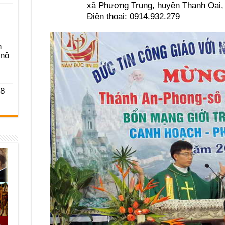
xã Phương Trung, huyện Thanh Oai, T
Điện thoại: 0914.932.279
n
-nô
 8