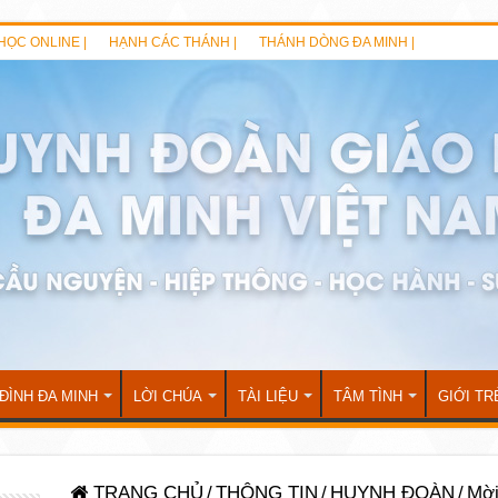
HỌC ONLINE |
HẠNH CÁC THÁNH |
THÁNH DÒNG ĐA MINH |
 ĐÌNH ĐA MINH
LỜI CHÚA
TÀI LIỆU
TÂM TÌNH
GIỚI TR
TRANG CHỦ
/
THÔNG TIN
/
HUYNH ĐOÀN
/
Mời