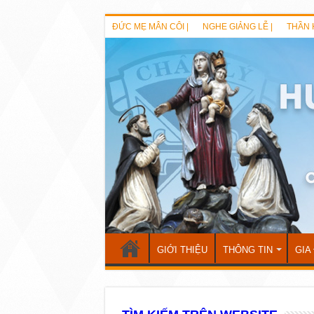
ĐỨC MẸ MÂN CÔI |
NGHE GIẢNG LỄ |
THẦN 
GIỚI THIỆU
THÔNG TIN
GIA