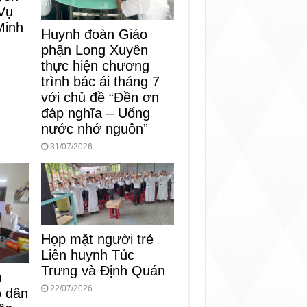
Vụ
Minh
Huynh đoàn Giáo
phận Long Xuyên
thực hiện chương
trình bác ái tháng 7
với chủ đề “Đền ơn
đáp nghĩa – Uống
nước nhớ nguồn”
31/07/2026
Họp mặt người trẻ
Liên huynh Túc
Trưng và Định Quán
ụ
22/07/2026
o dân