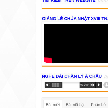
TÌM KIẾM TRÊN WEBSITE
GIẢNG LỄ CHÚA NHẬT XVIII TN
NGHE ĐÀI CHÂN LÝ Á CHÂU
Trình
Vm
00:00
R
P
phát
âm
thanh
Bài mới
Bài nổi bật
Phản hồi