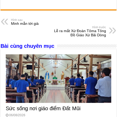
a
e
h
hr
b
m
h
c
ss
at
e
er
ail
ar
e
e
s
a
e
Hình sau
Minh mẫn tới già
b
n
A
d
Hình trước
Lễ ra mắt Xứ Đoàn Tôma Tông
o
g
p
s
Đồ Giáo Xứ Bãi Dòng
o
er
p
Bài cùng chuyên mục
k
Sức sống nơi giáo điểm Đất Mũi
06/08/2026