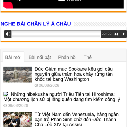
NGHE ĐÀI CHÂN LÝ Á CHÂU
Trình
Vm
00:00
R
P
phát
âm
thanh
Bài mới
Bài nổi bật
Phản hồi
Thẻ
Đức Giám mục Spokane kêu gọi cầu
nguyện giữa thảm họa cháy rừng tàn
khốc tại bang Washington
06/08/2026
Những hibakusha người Triều Tiên tại Hiroshima:
Một chương lịch sử bị lãng quên đang tìm kiếm công lý
06/08/2026
Từ Việt Nam đến Venezuela, hàng ngàn
bạn trẻ Phan Sinh chờ đón Đức Thánh
Cha Lêô XIV tại Assisi