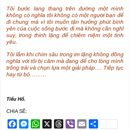
Tôi bước lang thang trên đường một mình
không có nghĩa tôi không có một người bạn để
đi chung mà vì tôi muốn tận hưởng phút bình
yên của cuộc sống bước đi mà không cần nghĩ
suy, trong thinh lặng để chiêm niệm một tình
yêu.
Tôi lắm khi chìm sâu trong im lặng không đồng
nghĩa với tôi bị câm mà đang để cho lòng mình
trống trải và chọn lựa một giải pháp…. Tiếp tục
hay từ bỏ………
Tiểu Hổ.
CHIA SẺ:
F
M
W
X
T
Vi
E
S