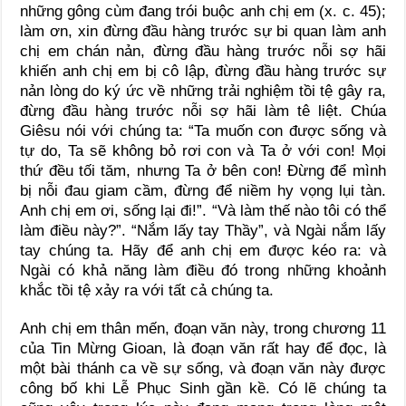
những gông cùm đang trói buộc anh chị em (x. c. 45);
làm ơn, xin đừng đầu hàng trước sự bi quan làm anh
chị em chán nản, đừng đầu hàng trước nỗi sợ hãi
khiến anh chị em bị cô lập, đừng đầu hàng trước sự
nản lòng do ký ức về những trải nghiệm tồi tệ gây ra,
đừng đầu hàng trước nỗi sợ hãi làm tê liệt. Chúa
Giêsu nói với chúng ta: “Ta muốn con được sống và
tự do, Ta sẽ không bỏ rơi con và Ta ở với con! Mọi
thứ đều tối tăm, nhưng Ta ở bên con! Đừng để mình
bị nỗi đau giam cầm, đừng để niềm hy vọng lụi tàn.
Anh chị em ơi, sống lại đi!”. “Và làm thế nào tôi có thể
làm điều này?”. “Nắm lấy tay Thầy”, và Ngài nắm lấy
tay chúng ta. Hãy để anh chị em được kéo ra: và
Ngài có khả năng làm điều đó trong những khoảnh
khắc tồi tệ xảy ra với tất cả chúng ta.
Anh chị em thân mến, đoạn văn này, trong chương 11
của Tin Mừng Gioan, là đoạn văn rất hay để đọc, là
một bài thánh ca về sự sống, và đoạn văn này được
công bố khi Lễ Phục Sinh gần kề. Có lẽ chúng ta