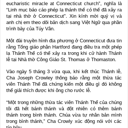
eucharistic miracle at Connecticut church”, nghĩa là
“Linh mục báo cáo phép lạ thánh thể có thể đã xảy ra
tại nhà thờ ở Connecticut”. Xin kính mời quý vị và
anh chị em theo dõi bản dịch sang Việt Ngữ qua phần
trình bày của Túy Vân.
Một đài truyền hình địa phương ở Connecticut đưa tin
rằng Tổng giáo phận Hartford đang điều tra một phép
lạ Thánh Thể có thể xảy ra trong khi cử hành Thánh
lễ tại Nhà thờ Công Giáo St. Thomas ở Thomaston.
Vào ngày 5 tháng 3 vừa qua, khi kết thúc Thánh lễ,
Cha Joseph Crowley thông báo rằng một thừa tác
viên Thánh Thể đã chứng kiến một điều gì đó không
thể giải thích được khi ông cho rước lễ.
“Một trong những thừa tác viên Thánh Thể của chúng
tôi đã hết bánh thánh và đột nhiên có thêm bánh
thánh trong bình thánh. Chúa vừa tự nhân bản mình
trong bình thánh,” Cha Crowly xúc động nói với các
tín hữu.