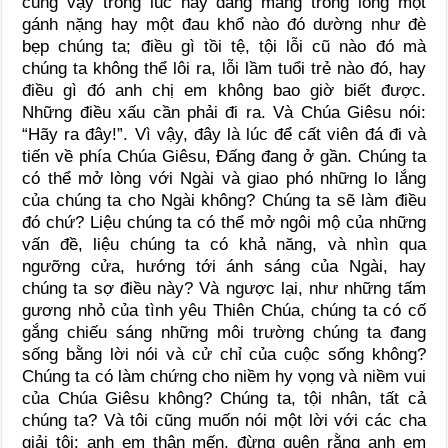
cũng vậy trong lúc này đang mang trong lòng một
gánh nặng hay một đau khổ nào đó dường như đè
bẹp chúng ta; điều gì tồi tệ, tội lỗi cũ nào đó mà
chúng ta không thể lôi ra, lỗi lầm tuổi trẻ nào đó, hay
điều gì đó anh chị em không bao giờ biết được.
Những điều xấu cần phải đi ra. Và Chúa Giêsu nói:
“Hãy ra đây!”. Vì vậy, đây là lúc để cất viên đá đi và
tiến về phía Chúa Giêsu, Đấng đang ở gần. Chúng ta
có thể mở lòng với Ngài và giao phó những lo lắng
của chúng ta cho Ngài không? Chúng ta sẽ làm điều
đó chứ? Liệu chúng ta có thể mở ngôi mộ của những
vấn đề, liệu chúng ta có khả năng, và nhìn qua
ngưỡng cửa, hướng tới ánh sáng của Ngài, hay
chúng ta sợ điều này? Và ngược lại, như những tấm
gương nhỏ của tình yêu Thiên Chúa, chúng ta có cố
gắng chiếu sáng những môi trường chúng ta đang
sống bằng lời nói và cử chỉ của cuộc sống không?
Chúng ta có làm chứng cho niềm hy vọng và niềm vui
của Chúa Giêsu không? Chúng ta, tội nhân, tất cả
chúng ta? Và tôi cũng muốn nói một lời với các cha
giải tội: anh em thân mến, đừng quên rằng anh em