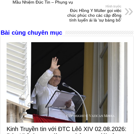
Mầu Nhiệm Đức Tin – Phụng vụ
o
g
p
s
Hình trước
Đức Hồng Y Müller gọi việc
o
er
p
chúc phúc cho các cặp đồng
tính luyến ái là ‘sự báng bổ’
k
Bài cùng chuyên mục
Kinh Truyền tin với ĐTC Lêô XIV 02.08.2026: