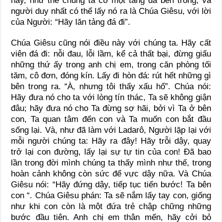
này, như thể chúng ta có một tảng đá bên trong, và
người duy nhất có thể lấy nó ra là Chúa Giêsu, với lời
của Người: “Hãy lăn tảng đá đi”.
Chúa Giêsu cũng nói điều này với chúng ta. Hãy cất
viên đá đi: nỗi đau, lỗi lầm, kể cả thất bại, đừng giấu
những thứ ấy trong anh chị em, trong căn phòng tối
tăm, cô đơn, đóng kín. Lấy đi hòn đá: rút hết những gì
bên trong ra. “À, nhưng tôi thấy xấu hổ”. Chúa nói:
Hãy đưa nó cho ta với lòng tín thác, Ta sẽ không giận
đâu; hãy đưa nó cho Ta đừng sợ hãi, bởi vì Ta ở bên
con, Ta quan tâm đến con và Ta muốn con bắt đầu
sống lại. Và, như đã làm với Ladarô, Người lặp lại với
mỗi người chúng ta: Hãy ra đây! Hãy trỗi dậy, quay
trở lại con đường, lấy lại sự tự tin của con! Đã bao
lần trong đời mình chúng ta thấy mình như thế, trong
hoàn cảnh không còn sức để vực dậy nữa. Và Chúa
Giêsu nói: “Hãy đứng dậy, tiếp tục tiến bước! Ta bên
con “. Chúa Giêsu phán: Ta sẽ nắm lấy tay con, giống
như khi con còn là một đứa trẻ chập chững những
bước đầu tiên. Anh chị em thân mến, hãy cởi bỏ