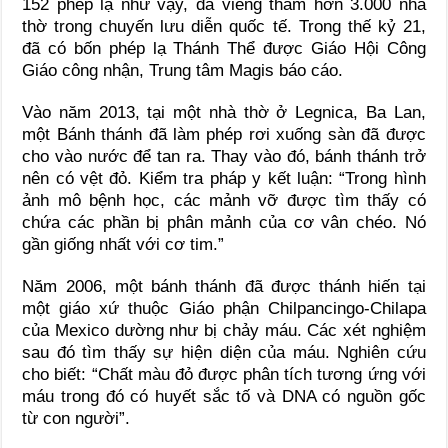
152 phép lạ như vậy, đã viếng thăm hơn 3.000 nhà
thờ trong chuyến lưu diễn quốc tế. Trong thế kỷ 21,
đã có bốn phép lạ Thánh Thể được Giáo Hội Công
Giáo công nhận, Trung tâm Magis báo cáo.
Vào năm 2013, tại một nhà thờ ở Legnica, Ba Lan,
một Bánh thánh đã làm phép rơi xuống sàn đã được
cho vào nước để tan ra. Thay vào đó, bánh thánh trở
nên có vệt đỏ. Kiểm tra pháp y kết luận: “Trong hình
ảnh mô bệnh học, các mảnh vỡ được tìm thấy có
chứa các phần bị phân mảnh của cơ vân chéo. Nó
gần giống nhất với cơ tim.”
Năm 2006, một bánh thánh đã được thánh hiến tại
một giáo xứ thuộc Giáo phận Chilpancingo-Chilapa
của Mexico dường như bị chảy máu. Các xét nghiệm
sau đó tìm thấy sự hiện diện của máu. Nghiên cứu
cho biết: “Chất màu đỏ được phân tích tương ứng với
máu trong đó có huyết sắc tố và DNA có nguồn gốc
từ con người”.