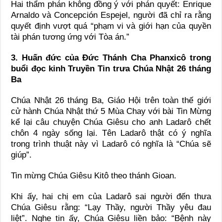
Hai thẩm phán không đồng ý với phán quyết: Enrique
Arnaldo và Concepción Espejel, người đã chỉ ra rằng
quyết định vượt quá “phạm vi và giới hạn của quyền
tài phán tương ứng với Tòa án.”
3. Huấn đức của Đức Thánh Cha Phanxicô trong
buổi đọc kinh Truyền Tin trưa Chúa Nhật 26 tháng
Ba
Chúa Nhật 26 tháng Ba, Giáo Hội trên toàn thế giới
cử hành Chúa Nhật thứ 5 Mùa Chay với bài Tin Mừng
kể lại câu chuyện Chúa Giêsu cho anh Ladarô chết
chôn 4 ngày sống lại. Tên Ladarô thật có ý nghĩa
trong trình thuật này vì Ladarô có nghĩa là “Chúa sẽ
giúp”.
Tin mừng Chúa Giêsu Kitô theo thánh Gioan.
Khi ấy, hai chị em của Ladarô sai người đến thưa
Chúa Giêsu rằng: “Lạy Thầy, người Thầy yêu đau
liệt”. Nghe tin ấy, Chúa Giêsu liền bảo: “Bệnh này