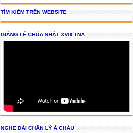
TÌM KIẾM TRÊN WEBSITE
GIẢNG LỄ CHÚA NHẬT XVIII TNA
NGHE ĐÀI CHÂN LÝ Á CHÂU