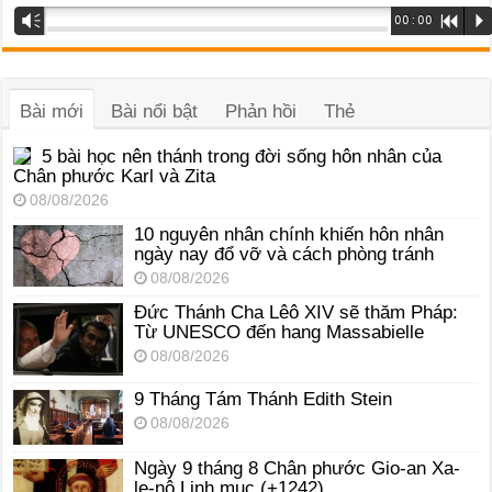
Trình
Vm
00:00
R
P
phát
âm
thanh
Bài mới
Bài nổi bật
Phản hồi
Thẻ
5 bài học nên thánh trong đời sống hôn nhân của
Chân phước Karl và Zita
08/08/2026
10 nguyên nhân chính khiến hôn nhân
ngày nay đổ vỡ và cách phòng tránh
08/08/2026
Đức Thánh Cha Lêô XIV sẽ thăm Pháp:
Từ UNESCO đến hang Massabielle
08/08/2026
9 Tháng Tám Thánh Edith Stein
08/08/2026
Ngày 9 tháng 8 Chân phước Gio-an Xa-
le-nô Linh mục (+1242)