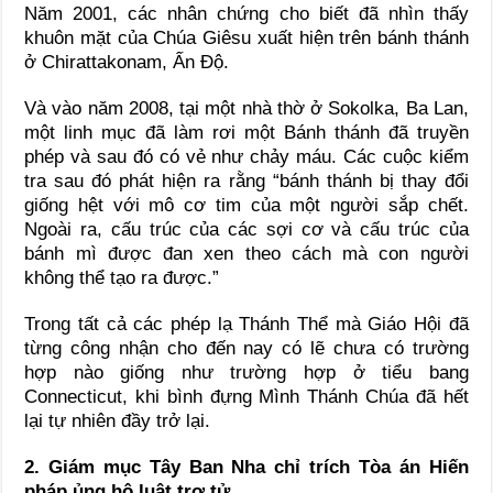
Năm 2001, các nhân chứng cho biết đã nhìn thấy
khuôn mặt của Chúa Giêsu xuất hiện trên bánh thánh
ở Chirattakonam, Ấn Độ.
Và vào năm 2008, tại một nhà thờ ở Sokolka, Ba Lan,
một linh mục đã làm rơi một Bánh thánh đã truyền
phép và sau đó có vẻ như chảy máu. Các cuộc kiểm
tra sau đó phát hiện ra rằng “bánh thánh bị thay đổi
giống hệt với mô cơ tim của một người sắp chết.
Ngoài ra, cấu trúc của các sợi cơ và cấu trúc của
bánh mì được đan xen theo cách mà con người
không thể tạo ra được.”
Trong tất cả các phép lạ Thánh Thể mà Giáo Hội đã
từng công nhận cho đến nay có lẽ chưa có trường
hợp nào giống như trường hợp ở tiểu bang
Connecticut, khi bình đựng Mình Thánh Chúa đã hết
lại tự nhiên đầy trở lại.
2. Giám mục Tây Ban Nha chỉ trích Tòa án Hiến
pháp ủng hộ luật trợ tử