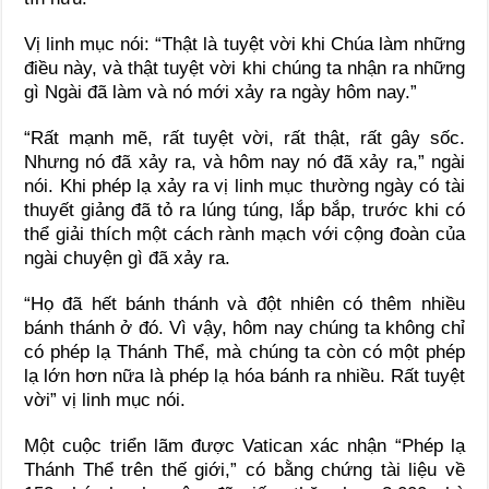
Vị linh mục nói: “Thật là tuyệt vời khi Chúa làm những
điều này, và thật tuyệt vời khi chúng ta nhận ra những
gì Ngài đã làm và nó mới xảy ra ngày hôm nay.”
“Rất mạnh mẽ, rất tuyệt vời, rất thật, rất gây sốc.
Nhưng nó đã xảy ra, và hôm nay nó đã xảy ra,” ngài
nói. Khi phép lạ xảy ra vị linh mục thường ngày có tài
thuyết giảng đã tỏ ra lúng túng, lắp bắp, trước khi có
thể giải thích một cách rành mạch với cộng đoàn của
ngài chuyện gì đã xảy ra.
“Họ đã hết bánh thánh và đột nhiên có thêm nhiều
bánh thánh ở đó. Vì vậy, hôm nay chúng ta không chỉ
có phép lạ Thánh Thể, mà chúng ta còn có một phép
lạ lớn hơn nữa là phép lạ hóa bánh ra nhiều. Rất tuyệt
vời” vị linh mục nói.
Một cuộc triển lãm được Vatican xác nhận “Phép lạ
Thánh Thể trên thế giới,” có bằng chứng tài liệu về