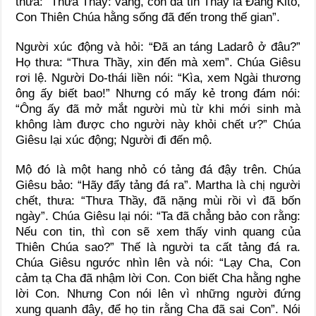
thưa: “Thưa Thầy: vâng, con đã tin Thầy là Đấng Kitô,
Con Thiên Chúa hằng sống đã đến trong thế gian”.
Người xúc động và hỏi: “Đã an táng Ladarô ở đâu?”
Họ thưa: “Thưa Thầy, xin đến mà xem”. Chúa Giêsu
rơi lệ. Người Do-thái liền nói: “Kìa, xem Ngài thương
ông ấy biết bao!” Nhưng có mấy kẻ trong đám nói:
“Ông ấy đã mở mắt người mù từ khi mới sinh mà
không làm được cho người này khỏi chết ư?” Chúa
Giêsu lại xúc động; Người đi đến mộ.
Mộ đó là một hang nhỏ có tảng đá đậy trên. Chúa
Giêsu bảo: “Hãy đẩy tảng đá ra”. Martha là chị người
chết, thưa: “Thưa Thầy, đã nặng mùi rồi vì đã bốn
ngày”. Chúa Giêsu lại nói: “Ta đã chẳng bảo con rằng:
Nếu con tin, thì con sẽ xem thấy vinh quang của
Thiên Chúa sao?” Thế là người ta cất tảng đá ra.
Chúa Giêsu ngước nhìn lên và nói: “Lạy Cha, Con
cảm tạ Cha đã nhậm lời Con. Con biết Cha hằng nghe
lời Con. Nhưng Con nói lên vì những người đứng
xung quanh đây, để họ tin rằng Cha đã sai Con”. Nói