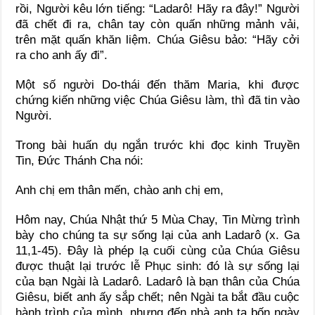
rồi, Người kêu lớn tiếng: “Ladarô! Hãy ra đây!” Người
đã chết đi ra, chân tay còn quấn những mảnh vải,
trên mặt quấn khăn liệm. Chúa Giêsu bảo: “Hãy cởi
ra cho anh ấy đi”.
Một số người Do-thái đến thăm Maria, khi được
chứng kiến những việc Chúa Giêsu làm, thì đã tin vào
Người.
Trong bài huấn dụ ngắn trước khi đọc kinh Truyền
Tin, Đức Thánh Cha nói:
Anh chị em thân mến, chào anh chị em,
Hôm nay, Chúa Nhật thứ 5 Mùa Chay, Tin Mừng trình
bày cho chúng ta sự sống lại của anh Ladarô (x. Ga
11,1-45). Đây là phép lạ cuối cùng của Chúa Giêsu
được thuật lại trước lễ Phục sinh: đó là sự sống lại
của bạn Ngài là Ladarô. Ladarô là bạn thân của Chúa
Giêsu, biết anh ấy sắp chết; nên Ngài ta bắt đầu cuộc
hành trình của mình, nhưng đến nhà anh ta bốn ngày