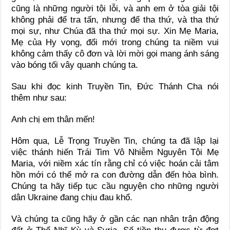
cũng là những người tội lỗi, và anh em ở tòa giải tội
không phải để tra tấn, nhưng để tha thứ, và tha thứ
mọi sự, như Chúa đã tha thứ mọi sự. Xin Mẹ Maria,
Mẹ của Hy vọng, đổi mới trong chúng ta niềm vui
không cảm thấy cô đơn và lời mời gọi mang ánh sáng
vào bóng tối vây quanh chúng ta.
Sau khi đọc kinh Truyền Tin, Đức Thánh Cha nói
thêm như sau:
Anh chị em thân mến!
Hôm qua, Lễ Trọng Truyền Tin, chúng ta đã lập lại
việc thánh hiến Trái Tim Vô Nhiễm Nguyên Tội Mẹ
Maria, với niềm xác tín rằng chỉ có việc hoán cải tâm
hồn mới có thể mở ra con đường dẫn đến hòa bình.
Chúng ta hãy tiếp tục cầu nguyện cho những người
dân Ukraine đang chịu đau khổ.
Và chúng ta cũng hãy ở gần các nạn nhân trận động