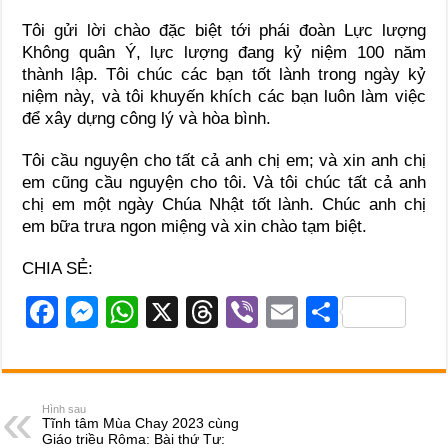
Tôi gửi lời chào đặc biệt tới phái đoàn Lực lượng
Không quân Ý, lực lượng đang kỷ niệm 100 năm
thành lập. Tôi chúc các bạn tốt lành trong ngày kỷ
niệm này, và tôi khuyến khích các bạn luôn làm việc
để xây dựng công lý và hòa bình.
Tôi cầu nguyện cho tất cả anh chị em; và xin anh chị
em cũng cầu nguyện cho tôi. Và tôi chúc tất cả anh
chị em một ngày Chúa Nhật tốt lành. Chúc anh chị
em bữa trưa ngon miệng và xin chào tạm biệt.
CHIA SẺ:
F
M
W
X
T
Vi
E
S
a
e
h
hr
b
m
h
c
ss
at
e
er
ail
ar
e
e
s
a
e
Hình sau
Tĩnh tâm Mùa Chay 2023 cùng
b
n
A
d
Giáo triều Rôma: Bài thứ Tư: