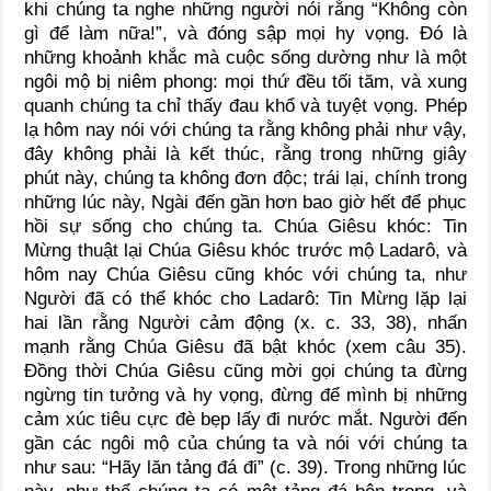
khi chúng ta nghe những người nói rằng “Không còn
gì để làm nữa!”, và đóng sập mọi hy vọng. Đó là
những khoảnh khắc mà cuộc sống dường như là một
ngôi mộ bị niêm phong: mọi thứ đều tối tăm, và xung
quanh chúng ta chỉ thấy đau khổ và tuyệt vọng. Phép
lạ hôm nay nói với chúng ta rằng không phải như vậy,
đây không phải là kết thúc, rằng trong những giây
phút này, chúng ta không đơn độc; trái lại, chính trong
những lúc này, Ngài đến gần hơn bao giờ hết để phục
hồi sự sống cho chúng ta. Chúa Giêsu khóc: Tin
Mừng thuật lại Chúa Giêsu khóc trước mộ Ladarô, và
hôm nay Chúa Giêsu cũng khóc với chúng ta, như
Người đã có thể khóc cho Ladarô: Tin Mừng lặp lại
hai lần rằng Người cảm động (x. c. 33, 38), nhấn
mạnh rằng Chúa Giêsu đã bật khóc (xem câu 35).
Đồng thời Chúa Giêsu cũng mời gọi chúng ta đừng
ngừng tin tưởng và hy vọng, đừng để mình bị những
cảm xúc tiêu cực đè bẹp lấy đi nước mắt. Người đến
gần các ngôi mộ của chúng ta và nói với chúng ta
như sau: “Hãy lăn tảng đá đi” (c. 39). Trong những lúc