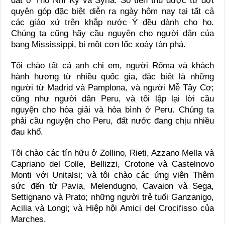
đất ở Thổ Nhĩ Kỳ và Syria. Số tiền thu được từ đợt
quyên góp đặc biệt diễn ra ngày hôm nay tại tất cả
các giáo xứ trên khắp nước Ý đều dành cho họ.
Chúng ta cũng hãy cầu nguyện cho người dân của
bang Mississippi, bị một cơn lốc xoáy tàn phá.
Tôi chào tất cả anh chị em, người Rôma và khách
hành hương từ nhiều quốc gia, đặc biệt là những
người từ Madrid và Pamplona, và người Mễ Tây Cơ;
cũng như người dân Peru, và tôi lập lại lời cầu
nguyện cho hòa giải và hòa bình ở Peru. Chúng ta
phải cầu nguyện cho Peru, đất nước đang chịu nhiều
đau khổ.
Tôi chào các tín hữu ở Zollino, Rieti, Azzano Mella và
Capriano del Colle, Bellizzi, Crotone và Castelnovo
Monti với Unitalsi; và tôi chào các ứng viên Thêm
sức đến từ Pavia, Melendugno, Cavaion và Sega,
Settignano và Prato; những người trẻ tuổi Ganzanigo,
Acilia và Longi; và Hiệp hội Amici del Crocifisso của
Marches.