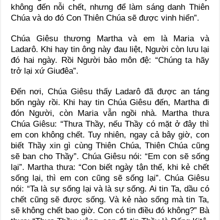
không đến nỗi chết, nhưng để làm sáng danh Thiên
Chúa và do đó Con Thiên Chúa sẽ được vinh hiển”.
Chúa Giêsu thương Martha và em là Maria và
Ladarô. Khi hay tin ông này đau liệt, Người còn lưu lại
đó hai ngày. Rồi Người bảo môn đệ: “Chúng ta hãy
trở lại xứ Giuđêa”.
Đến nơi, Chúa Giêsu thấy Ladarô đã được an táng
bốn ngày rồi. Khi hay tin Chúa Giêsu đến, Martha đi
đón Người, còn Maria vẫn ngồi nhà. Martha thưa
Chúa Giêsu: “Thưa Thầy, nếu Thầy có mặt ở đây thì
em con không chết. Tuy nhiên, ngay cả bây giờ, con
biết Thầy xin gì cùng Thiên Chúa, Thiên Chúa cũng
sẽ ban cho Thầy”. Chúa Giêsu nói: “Em con sẽ sống
lại”. Martha thưa: “Con biết ngày tận thế, khi kẻ chết
sống lại, thì em con cũng sẽ sống lại”. Chúa Giêsu
nói: “Ta là sự sống lại và là sự sống. Ai tin Ta, dầu có
chết cũng sẽ được sống. Và kẻ nào sống mà tin Ta,
sẽ không chết bao giờ. Con có tin điều đó không?” Bà