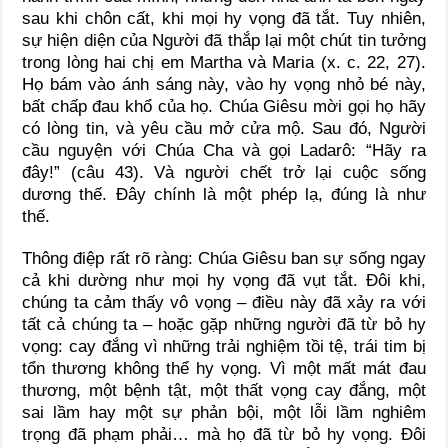
sau khi chôn cất, khi mọi hy vọng đã tắt. Tuy nhiên,
sự hiện diện của Người đã thắp lại một chút tin tưởng
trong lòng hai chị em Martha và Maria (x. c. 22, 27).
Họ bám vào ánh sáng này, vào hy vọng nhỏ bé này,
bất chấp đau khổ của họ. Chúa Giêsu mời gọi họ hãy
có lòng tin, và yêu cầu mở cửa mộ. Sau đó, Người
cầu nguyện với Chúa Cha và gọi Ladarô: “Hãy ra
đây!” (câu 43). Và người chết trở lại cuộc sống
dương thế. Đây chính là một phép lạ, đúng là như
thế.
Thông điệp rất rõ ràng: Chúa Giêsu ban sự sống ngay
cả khi dường như mọi hy vọng đã vụt tắt. Đôi khi,
chúng ta cảm thấy vô vọng – điều này đã xảy ra với
tất cả chúng ta – hoặc gặp những người đã từ bỏ hy
vọng: cay đắng vì những trải nghiệm tồi tệ, trái tim bị
tổn thương không thể hy vọng. Vì một mất mát đau
thương, một bệnh tật, một thất vọng cay đắng, một
sai lầm hay một sự phản bội, một lỗi lầm nghiêm
trọng đã phạm phải… mà họ đã từ bỏ hy vọng. Đôi