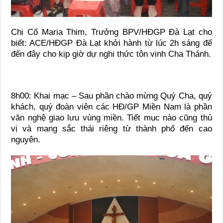
Chị Cố Maria Thim, Trưởng BPV/HĐGP Đà Lạt cho
biết: ACE/HĐGP Đà Lạt khởi hành từ lúc 2h sáng để
đến đây cho kịp giờ dự nghi thức tôn vinh Cha Thánh.
8h00: Khai mạc – Sau phần chào mừng Quý Cha, quý
khách, quý đoàn viên các HĐ/GP Miền Nam là phần
văn nghệ giao lưu vùng miền. Tiết mục nào cũng thú
vị và mang sắc thái riêng từ thành phố đến cao
nguyên.