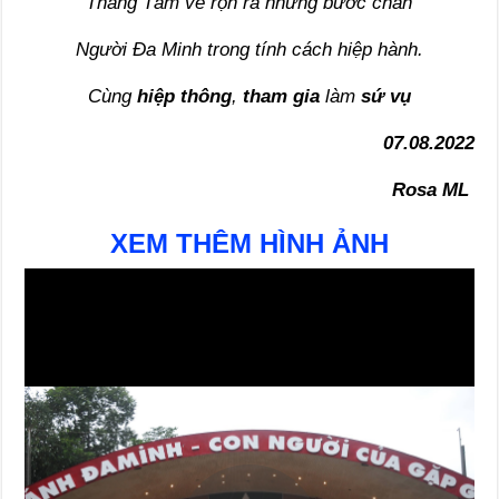
Tháng Tám về rộn rã những bước chân
Người Đa Minh trong tính cách hiệp hành.
Cùng
hiệp thông
,
tham gia
làm
sứ vụ
07.08.2022
Rosa ML
XEM THÊM HÌNH ẢNH