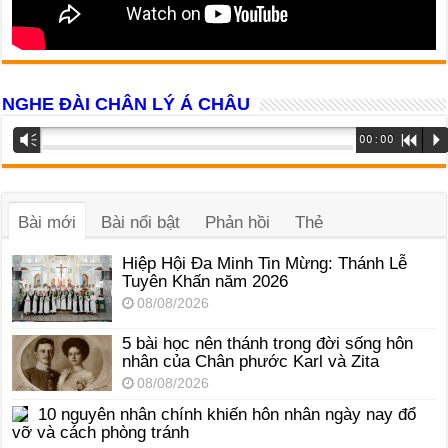
NGHE ĐÀI CHÂN LÝ Á CHÂU
Trình
Vm
00:00
R
P
phát
âm
thanh
Bài mới
Bài nổi bật
Phản hồi
Thẻ
Hiệp Hội Đa Minh Tin Mừng: Thánh Lễ
Tuyên Khấn năm 2026
08/08/2026
5 bài học nên thánh trong đời sống hôn
nhân của Chân phước Karl và Zita
08/08/2026
10 nguyên nhân chính khiến hôn nhân ngày nay đổ
vỡ và cách phòng tránh