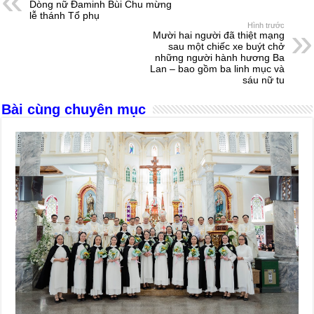
Dòng nữ Đaminh Bùi Chu mừng
b
n
A
d
lễ thánh Tổ phụ
Hình trước
o
g
p
s
Mười hai người đã thiệt mạng
sau một chiếc xe buýt chở
o
er
p
những người hành hương Ba
Lan – bao gồm ba linh mục và
k
sáu nữ tu
Bài cùng chuyên mục