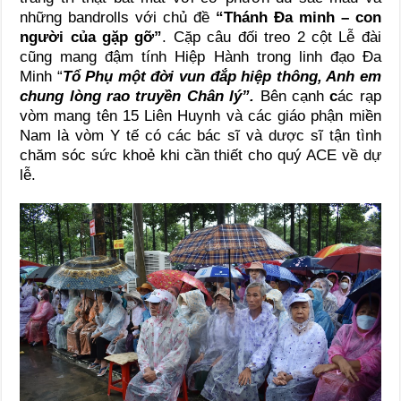
những bandrolls với chủ đề
“Thánh Đa minh – con
người của gặp gỡ”
. Cặp câu đối treo 2 cột Lễ đài
cũng mang đậm tính Hiệp Hành trong linh đạo Đa
Minh “
Tổ Phụ một đời vun đắp hiệp thông, Anh em
chung lòng rao truyền Chân lý”.
Bên cạnh
c
ác rạp
vòm mang tên 15 Liên Huynh và các giáo phận miền
Nam là vòm Y tế có các bác sĩ và dược sĩ tận tình
chăm sóc sức khoẻ khi cần thiết cho quý ACE về dự
lễ.