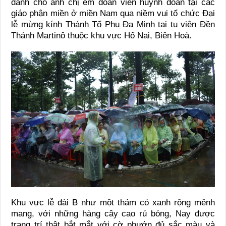
dành cho anh chị em đoàn viên huynh đoàn tại các
giáo phận miền ở miền Nam qua niềm vui tổ chức Đại
lễ mừng kính Thánh Tổ Phụ Đa Minh tại tu viện Đền
Thánh Martinô thuộc khu vực Hố Nai, Biên Hoà.
Khu vực lễ đài B như một thảm cỏ xanh rộng mênh
mang, với những hàng cây cao rủ bóng, Nay được
trang trí thật bắt mắt với cờ phướn đủ sắc màu và