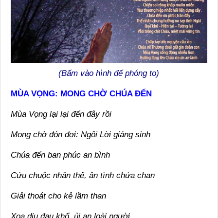
(Bấm vào hình để phóng to)
MÙA VỌNG: MONG CHỜ CHÚA ĐẾN
Mùa Vọng lại lại đến đây rồi
Mong chờ đón đợi: Ngôi Lời giáng sinh
Chúa đến ban phúc an bình
Cứu chuộc nhân thế, ân tình chứa chan
Giải thoát cho kẻ lầm than
Xoa dịu đau khổ, ủi an loài người