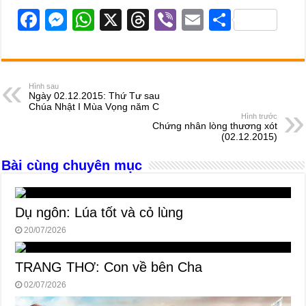
F
M
W
X
T
Vi
E
S
a
e
h
hr
b
m
h
c
ss
at
e
er
ail
ar
e
e
s
a
e
Hình sau
Ngày 02.12.2015: Thứ Tư sau
b
n
A
d
Chúa Nhật I Mùa Vọng năm C
Hình trước
o
g
p
s
Chứng nhân lòng thương xót
(02.12.2015)
o
er
p
Bài cùng chuyên mục
k
Dụ ngôn: Lúa tốt và cỏ lùng
20/07/2026
TRANG THƠ: Con về bên Cha
02/07/2026