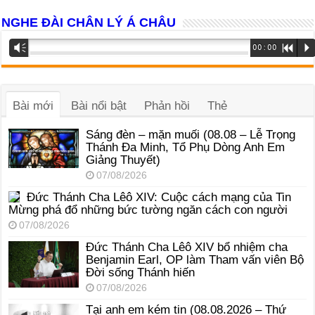
NGHE ĐÀI CHÂN LÝ Á CHÂU
Trình
Vm
00:00
R
P
phát
âm
thanh
Bài mới
Bài nổi bật
Phản hồi
Thẻ
Sáng đèn – mặn muối (08.08 – Lễ Trọng
Thánh Đa Minh, Tổ Phụ Dòng Anh Em
Giảng Thuyết)
07/08/2026
Đức Thánh Cha Lêô XIV: Cuộc cách mạng của Tin
Mừng phá đổ những bức tường ngăn cách con người
07/08/2026
Đức Thánh Cha Lêô XIV bổ nhiệm cha
Benjamin Earl, OP làm Tham vấn viên Bộ
Đời sống Thánh hiến
07/08/2026
Tại anh em kém tin (08.08.2026 – Thứ