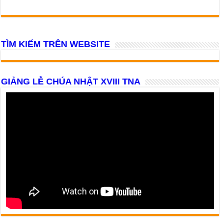
TÌM KIẾM TRÊN WEBSITE
GIẢNG LỄ CHÚA NHẬT XVIII TNA