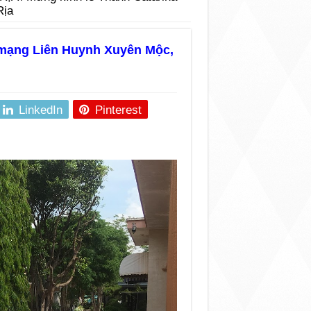
Rịa
 mạng Liên Huynh Xuyên Mộc,
LinkedIn
Pinterest