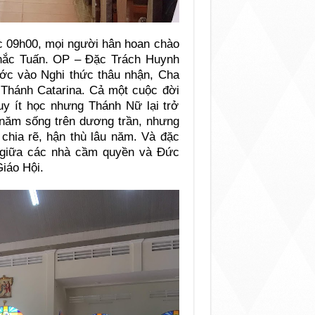
úc 09h00, mọi người hân hoan chào
hắc Tuấn. OP – Đặc Trách Huynh
ớc vào Nghi thức thâu nhận, Cha
 Thánh Catarina. Cả một cuộc đời
y ít học nhưng Thánh Nữ lại trở
3 năm sống trên dương trần, nhưng
 chia rẽ, hận thù lâu năm. Và đặc
nh giữa các nhà cầm quyền và Đức
iáo Hội.