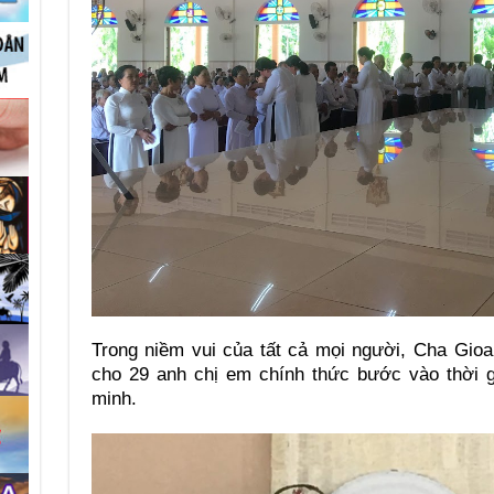
Trong niềm vui của tất cả mọi người, Cha Gio
cho 29 anh chị em chính thức bước vào thời g
minh.