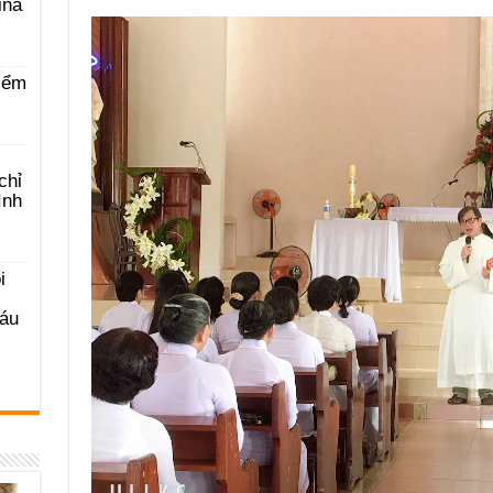
ina
iểm
chỉ
ình
i
Sáu