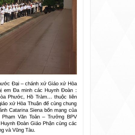
hước Đại – chánh xứ Giáo xứ Hòa
hị em Đa minh các Huynh Đoàn :
Hòa Phước, Hồ Tràm… thuộc liên
iáo xứ Hòa Thuận để cùng chung
hánh Catarina Siena bổn mạng của
n Phạm Văn Toản – Trưởng BPV
 Huynh Đoàn Giáo Phận cùng các
ng và Vũng Tàu.