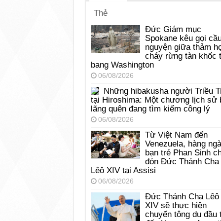
Thẻ
Đức Giám mục
Spokane kêu gọi cầ
nguyện giữa thảm h
cháy rừng tàn khốc t
bang Washington
06/08/2026
Những hibakusha người Triều T
tại Hiroshima: Một chương lịch sử 
lãng quên đang tìm kiếm công lý
06/08/2026
Từ Việt Nam đến
Venezuela, hàng ng
bạn trẻ Phan Sinh c
đón Đức Thánh Cha
Lêô XIV tại Assisi
06/08/2026
Đức Thánh Cha Lêô
XIV sẽ thực hiện
chuyến tông du đầu 