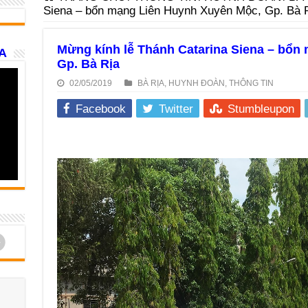
Siena – bổn mạng Liên Huynh Xuyên Mộc, Gp. Bà 
Mừng kính lễ Thánh Catarina Siena – bổn
A
Gp. Bà Rịa
02/05/2019
BÀ RỊA
,
HUYNH ĐOÀN
,
THÔNG TIN
Facebook
Twitter
Stumbleupon
d