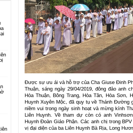
u
ọa
ại
iên
bị
Được sự ưu ái và hỗ trợ của Cha Giuse Đinh P
àn
Thuận, sáng ngày 29/04/2019, đông đảo anh c
hờ
Hòa Thuận, Bông Trang, Hòa Tân, Hòa Sơn, 
Huynh Xuyên Mộc, đã quy tụ về Thánh Đường g
niềm vui trong ngày sinh hoạt và mừng kính T
Liên Huynh. Về tham dự còn có anh Vinhsơ
Huynh Đoàn Giáo Phận. Các anh chị trong BPV
vị đại diện của ba Liên Huynh Bà Rịa, Long Hươ
tiên