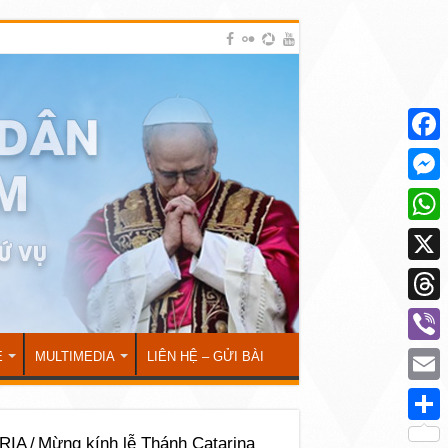
Face
Mess
What
X
Thre
Viber
Ẻ
MULTIMEDIA
LIÊN HỆ – GỬI BÀI
Emai
Shar
RỊA
/
Mừng kính lễ Thánh Catarina