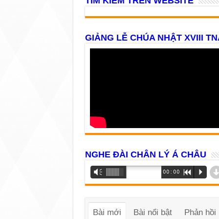
TÌM KIẾM TRÊN WEBSITE
GIẢNG LỄ CHÚA NHẬT XVIII TN
NGHE ĐÀI CHÂN LÝ Á CHÂU
Trình
Vm
00:00
R
P
phát
âm
thanh
Bài mới
Bài nổi bật
Phản hồi