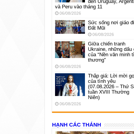
đến Uruguay, Argent
và Peru vào tháng 11
06/08/2026
Sức sống nơi giáo đ
Đất Mũi
06/08/2026
Giữa chiến tranh
Ukraine, những dấu 
của “Nền văn minh t
thương”
06/08/2026
Thập giá: Lời mời gọ
của tình yêu
(07.08.2026 – Thứ 
tuần XVIII Thường
Niên)
06/08/2026
HẠNH CÁC THÁNH