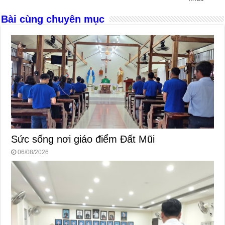
o
er
p
Bài cùng chuyên mục
k
Sức sống nơi giáo điểm Đất Mũi
06/08/2026