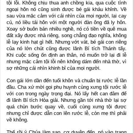
tội lỗi. Không chịu thua anh chồng kia, qua cuộc tình
ngoại hôn nó cũng sinh được bé gái kháu khỉnh. Về
sau vừa mặc cảm với cái nhìn của mọi người, lại cay
cú, nó liều tái hôn với một người đàn ông đã ly hôn.
Xoay sở buôn bán nhiều nghề, nó có tiền về quê mua
đất xây được nhà riêng, song chẳng đạo nghĩa, không
lễ lạy kinh hạt gì hết. Nhưng vớt vát, bé gái con riêng
của nó lớn chút cũng được lãnh Bí tích Thánh tẩy.
Khi cuộc sống ổn định an thân, nó muốn trở lại đi lễ
nhưng mặc cảm tội lỗi nên không dám đến nhà thờ, vì
sợ những cái nhìn khinh bỉ của mọi người.
Con gái lớn dần đến tuổi khôn và chuẩn bị rước lễ lần
đầu. Cha xứ mời gọi phụ huynh cùng xưng tội rước lễ
với con trong ngày trọng đại. Nó lấy hết can đảm để
đi lãnh Bí tích Hòa giải. Nhưng gần tới nhà thờ lại sợ
quá chùn bước quay về, cuối cùng xưng tội được
nhưng chỉ được dẫn con lên rước lễ, còn mẹ thì phải
về không.
Thế rồi ý Chúa làm sao, cơ duyên đến, nó vào trang