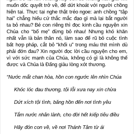
muốn dốc quyết trở về, để dứt khoát với người chồng
hiện tại. Thực tại nghe thật tréo ngoe: anh chồng “tập
hai” chẳng hiểu cứ thắc mắc đạo gì mà lại bắt người
ta bỏ nhau? Bé con riêng thì đọc kinh cầu nguyện xin
Chúa cho “bố mẹ” đừng bỏ nhau! Nhưng khó khăn
nhất vẫn là bản thân nó, làm sao để rũ bỏ cuộc tình
bất hợp pháp, cắt bỏ “khối u” trong máu thịt mình dù
phải đớn đau? Xin người đọc lời cầu nguyện cho em,
vì với sức mạnh của Chúa, không có gì là không thể
được và Chúa là Đấng giàu lòng xót thương.
“Nước mắt chan hòa, hồn con ngước lên nhìn Chúa
Khóc lóc đau thương, tội lỗi xưa nay xin chừa
Dứt xích tội tình, băng hồn đến nơi tình yêu
Tắm nước nhân lành, cho đời hết kiếp tiêu điều
Hãy đón con về, về nơi Thánh Tâm từ ái