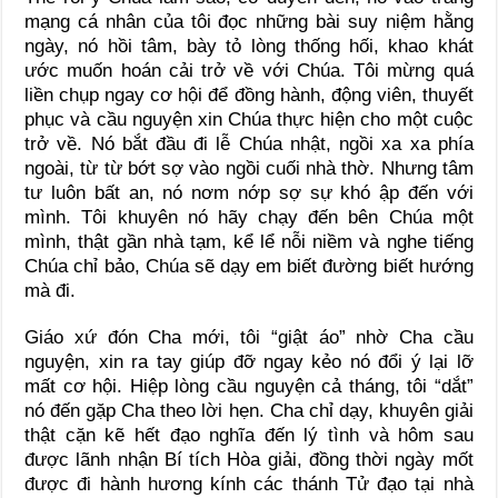
mạng cá nhân của tôi đọc những bài suy niệm hằng
ngày, nó hồi tâm, bày tỏ lòng thống hối, khao khát
ước muốn hoán cải trở về với Chúa. Tôi mừng quá
liền chụp ngay cơ hội để đồng hành, động viên, thuyết
phục và cầu nguyện xin Chúa thực hiện cho một cuộc
trở về. Nó bắt đầu đi lễ Chúa nhật, ngồi xa xa phía
ngoài, từ từ bớt sợ vào ngồi cuối nhà thờ. Nhưng tâm
tư luôn bất an, nó nơm nớp sợ sự khó ập đến với
mình. Tôi khuyên nó hãy chạy đến bên Chúa một
mình, thật gần nhà tạm, kể lể nỗi niềm và nghe tiếng
Chúa chỉ bảo, Chúa sẽ dạy em biết đường biết hướng
mà đi.
Giáo xứ đón Cha mới, tôi “giật áo” nhờ Cha cầu
nguyện, xin ra tay giúp đỡ ngay kẻo nó đổi ý lại lỡ
mất cơ hội. Hiệp lòng cầu nguyện cả tháng, tôi “dắt”
nó đến gặp Cha theo lời hẹn. Cha chỉ dạy, khuyên giải
thật cặn kẽ hết đạo nghĩa đến lý tình và hôm sau
được lãnh nhận Bí tích Hòa giải, đồng thời ngày mốt
được đi hành hương kính các thánh Tử đạo tại nhà