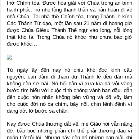
thờ Chính tòa. Được hòa giải với Chúa trong an bình
hạnh phúc, nó nhẹ lòng thanh thản và hân hoan đi về
nhà Chúa. Tại nhà thờ Chính tòa, trong Thánh lễ kính
Các Thánh Tử đạo, một lần sau 21 năm đi hoang giờ
được Chúa Giêsu Thánh Thể ngự vào lòng, nỗi lòng
thật khó tả. Trong Chúa nó khóc như chưa bao giờ
được khóc…
Từ ngày ấy đến nay nó chịu khó đọc kinh cầu
nguyện, can đảm đi tham dự Thánh lễ đều đặn mà
không còn sợ hãi. Nó hối hận vì xưa kia đã vội vàng
bước tìm hiểu với cuộc tình chóng vánh ban đầu, dẫn
đến cuộc hôn nhân không bền vững và đổ vỡ, làm
cho cuộc đời nó ba chìm, bảy nổi, chín lênh đênh vì
dang dở, lỡ bước sa chân.
Nay được Chúa thương dắt về, mẹ Giáo hội vẫn nâng
đỡ, bảo bọc những phần chi thể phải thương đau vì
ngăn trở tội lỗi. Nhưng hãy còn đó những nan giải khi