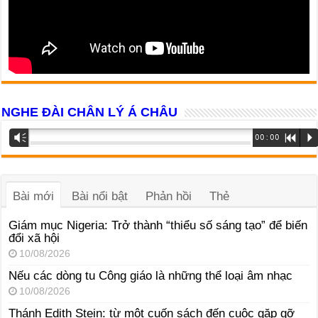
NGHE ĐÀI CHÂN LÝ Á CHÂU
Trình
Vm
00:00
R
P
phát
âm
thanh
Bài mới
Bài nổi bật
Phản hồi
Thẻ
Giám mục Nigeria: Trở thành “thiểu số sáng tạo” để biến
đổi xã hội
10/08/2026
Nếu các dòng tu Công giáo là những thể loại âm nhạc
10/08/2026
Thánh Edith Stein: từ một cuốn sách đến cuộc gặp gỡ