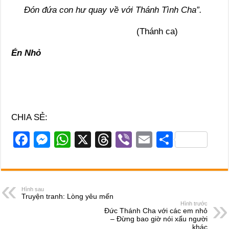
Đón đứa con hư quay về với Thánh Tình Cha”.
(Thánh ca)
Én Nhỏ
CHIA SẺ:
F
M
W
X
T
Vi
E
S
a
e
h
hr
b
m
h
c
ss
at
e
er
ail
ar
e
e
s
a
e
Hình sau
Truyện tranh: Lòng yêu mến
b
n
A
d
Hình trước
Đức Thánh Cha với các em nhỏ
o
g
p
s
– Đừng bao giờ nói xấu người
khác