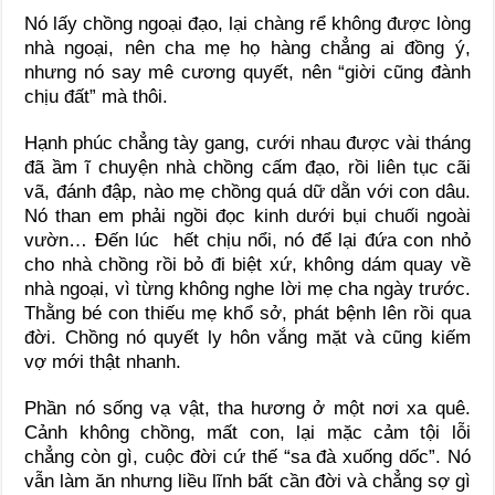
Nó lấy chồng ngoại đạo, lại chàng rể không được lòng
nhà ngoại, nên cha mẹ họ hàng chẳng ai đồng ý,
nhưng nó say mê cương quyết, nên “giời cũng đành
chịu đất” mà thôi.
Hạnh phúc chẳng tày gang, cưới nhau được vài tháng
đã ầm ĩ chuyện nhà chồng cấm đạo, rồi liên tục cãi
vã, đánh đập, nào mẹ chồng quá dữ dằn với con dâu.
Nó than em phải ngồi đọc kinh dưới bụi chuối ngoài
vườn… Đến lúc hết chịu nổi, nó để lại đứa con nhỏ
cho nhà chồng rồi bỏ đi biệt xứ, không dám quay về
nhà ngoại, vì từng không nghe lời mẹ cha ngày trước.
Thằng bé con thiếu mẹ khổ sở, phát bệnh lên rồi qua
đời. Chồng nó quyết ly hôn vắng mặt và cũng kiếm
vợ mới thật nhanh.
Phần nó sống vạ vật, tha hương ở một nơi xa quê.
Cảnh không chồng, mất con, lại mặc cảm tội lỗi
chẳng còn gì, cuộc đời cứ thế “sa đà xuống dốc”. Nó
vẫn làm ăn nhưng liều lĩnh bất cần đời và chẳng sợ gì