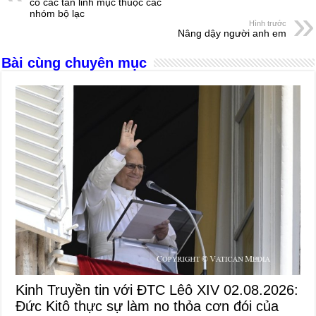
b
n
A
d
có các tân linh mục thuộc các
nhóm bộ lạc
o
g
p
s
Hình trước
Nâng dậy người anh em
o
er
p
Bài cùng chuyên mục
k
Kinh Truyền tin với ĐTC Lêô XIV 02.08.2026:
Đức Kitô thực sự làm no thỏa cơn đói của