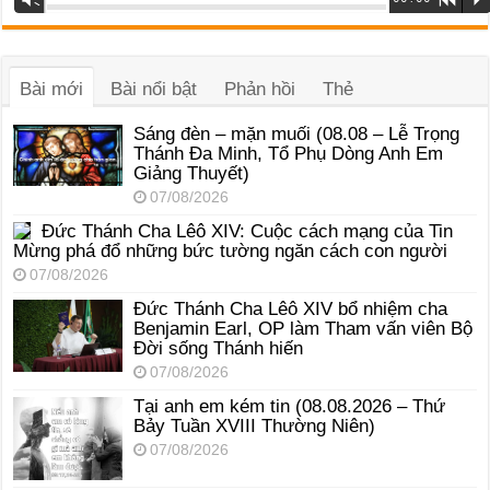
phát
âm
thanh
Bài mới
Bài nổi bật
Phản hồi
Thẻ
Sáng đèn – mặn muối (08.08 – Lễ Trọng
Thánh Đa Minh, Tổ Phụ Dòng Anh Em
Giảng Thuyết)
07/08/2026
Đức Thánh Cha Lêô XIV: Cuộc cách mạng của Tin
Mừng phá đổ những bức tường ngăn cách con người
07/08/2026
Đức Thánh Cha Lêô XIV bổ nhiệm cha
Benjamin Earl, OP làm Tham vấn viên Bộ
Đời sống Thánh hiến
07/08/2026
Tại anh em kém tin (08.08.2026 – Thứ
Bảy Tuần XVIII Thường Niên)
07/08/2026