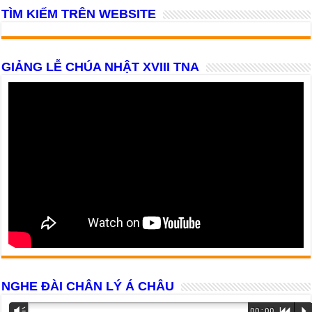
TÌM KIẾM TRÊN WEBSITE
GIẢNG LỄ CHÚA NHẬT XVIII TNA
NGHE ĐÀI CHÂN LÝ Á CHÂU
Trình
Vm
00:00
R
P