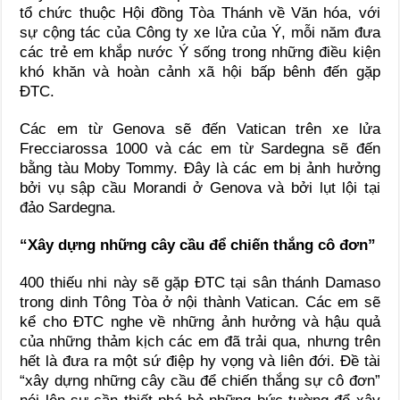
tổ chức thuộc Hội đồng Tòa Thánh về Văn hóa, với
sự cộng tác của Công ty xe lửa của Ý, mỗi năm đưa
các trẻ em khắp nước Ý sống trong những điều kiện
khó khăn và hoàn cảnh xã hội bấp bênh đến gặp
ĐTC.
Các em từ Genova sẽ đến Vatican trên xe lửa
Frecciarossa 1000 và các em từ Sardegna sẽ đến
bằng tàu Moby Tommy. Đây là các em bị ảnh hưởng
bởi vụ sập cầu Morandi ở Genova và bởi lụt lội tại
đảo Sardegna.
“Xây dựng những cây cầu để chiến thắng cô đơn”
400 thiếu nhi này sẽ gặp ĐTC tại sân thánh Damaso
trong dinh Tông Tòa ở nội thành Vatican. Các em sẽ
kể cho ĐTC nghe về những ảnh hưởng và hậu quả
của những thảm kịch các em đã trải qua, nhưng trên
hết là đưa ra một sứ điệp hy vọng và liên đới. Đề tài
“xây dựng những cây cầu để chiến thắng sự cô đơn”