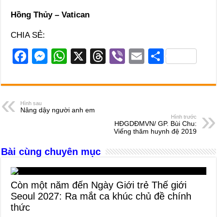
Hồng Thủy – Vatican
CHIA SẺ:
F
M
W
X
T
Vi
E
S
a
e
h
hr
b
m
h
c
ss
at
e
er
ail
ar
e
e
s
a
e
Hình sau
Nâng dậy người anh em
b
n
A
d
Hình trước
HĐGDĐMVN/ GP. Bùi Chu:
o
g
p
s
Viếng thăm huynh đệ 2019
o
er
p
Bài cùng chuyên mục
k
Còn một năm đến Ngày Giới trẻ Thế giới
Seoul 2027: Ra mắt ca khúc chủ đề chính
thức