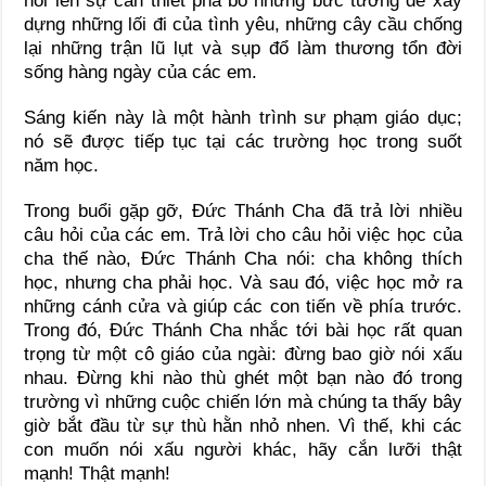
nói lên sự cần thiết phá bỏ những bức tường để xây
dựng những lối đi của tình yêu, những cây cầu chống
lại những trận lũ lụt và sụp đổ làm thương tổn đời
sống hàng ngày của các em.
Sáng kiến này là một hành trình sư phạm giáo dục;
nó
sẽ được tiếp tục tại các trường học trong suốt
năm học.
Trong buổi gặp gỡ, Đức Thánh Cha đã trả lời nhiều
câu hỏi của các em. Trả lời cho câu hỏi việc học của
cha thế nào, Đức Thánh Cha nói: cha không thích
học, nhưng cha phải học. Và sau đó, việc học mở ra
những cánh cửa và giúp các con tiến về phía trước.
Trong đó, Đức Thánh Cha nhắc tới bài học rất quan
trọng từ một cô giáo của ngài: đừng bao giờ nói xấu
nhau. Đừng khi nào thù ghét một bạn nào đó trong
trường vì những cuộc chiến lớn mà chúng ta thấy bây
giờ bắt đầu từ sự thù hằn nhỏ nhen. Vì thế, khi các
con muốn nói xấu người khác, hãy cắn lưỡi thật
mạnh! Thật mạnh!