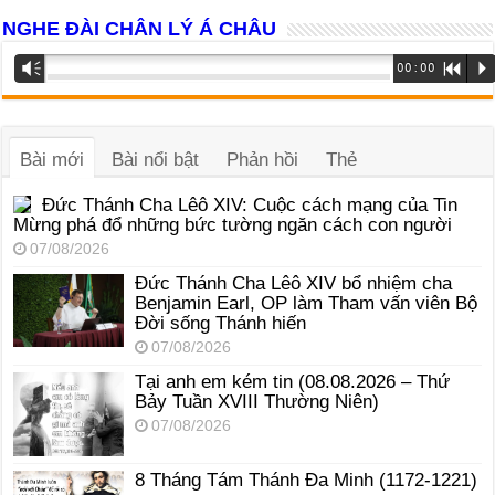
NGHE ĐÀI CHÂN LÝ Á CHÂU
Trình
Vm
00:00
R
P
phát
âm
thanh
Bài mới
Bài nổi bật
Phản hồi
Thẻ
Đức Thánh Cha Lêô XIV: Cuộc cách mạng của Tin
Mừng phá đổ những bức tường ngăn cách con người
07/08/2026
Đức Thánh Cha Lêô XIV bổ nhiệm cha
Benjamin Earl, OP làm Tham vấn viên Bộ
Đời sống Thánh hiến
07/08/2026
Tại anh em kém tin (08.08.2026 – Thứ
Bảy Tuần XVIII Thường Niên)
07/08/2026
8 Tháng Tám Thánh Ða Minh (1172-1221)