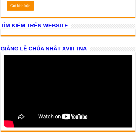
TÌM KIẾM TRÊN WEBSITE
GIẢNG LỄ CHÚA NHẬT XVIII TNA