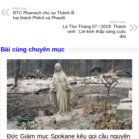
e
e
s
a
e
Hình sau
ĐTC Phanxicô chủ sự Thánh lễ
b
n
A
d
hai thánh Phêrô và Phaolô
Hình trước
o
g
p
s
Lá Thư Tháng 07 / 2019: Thánh
vịnh : Lời kinh thắp sáng cuộc
o
er
p
đời
k
Bài cùng chuyên mục
Đức Giám mục Spokane kêu gọi cầu nguyện