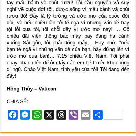
tay mẩu bánh và chút rượu! Tôi cầu nguyện và suy
nghĩ về cuộc đời tôi, được sống vì mẩu bánh và chút
rượu đó! Đây là lý tưởng và ước mơ của cuộc đời
đôi, và nếu nhiều lần tôi té ngã vì những vấn đề hay
tội lỗi của tôi, tôi chỗi dậy vì ước mơ này! … Cô
chiêu đãi viên thông báo máy bay đang hạ cánh
xuống Sài gòn, tôi phải đóng máy… Hãy nhớ: “nếu
bạn té ngã vì những vấn đề của bạn, hãy đứng lên vì
ước mơ của bạn!… 7,15 chiều Việt Nam. Tôi phải
chạy nhanh lên để ôm lấy các em bé trước khi chúng
đi ngủ. Chào Việt Nam, tình yêu của tôi! Tôi đang đến
đây!
Hồng Thủy – Vatican
CHIA SẺ:
F
M
W
X
T
Vi
E
S
a
e
h
hr
b
m
h
c
ss
at
e
er
ail
ar