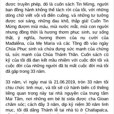
được truyền phép, đó là cuốn sách Tin Mừng, người
bạn đồng hành không thể tách rời của tôi, với những
dòng chữ viết vội vã điên cuồng, và những tư tưởng
được soi sáng, những đau khổ, thập giá! Cuốn Tin
Mừng đượm mùi máu, mùi nước mắt, mùi con người
nhưng đồng thời là hương thơm phục sinh, sự sống
thật, ý nghĩa, hương thơm của nụ cười của
Mađalêna, của Mẹ Maria và các Tồng đồ vào ngày
Chúa Phục sinh và chứa đựng sức mạnh của chứng
tá, sức mạnh của Chúa Thánh Thần. Cuốn sách cũ
kỹ của tôi đã đan kết mầu nhiệm với cuộc đời tôi và
cuộc đời của những người đã bị mất cuộc đời mà tôi
đã gặp trong 33 năm.
33 năm, vì ngày mai là 21.06.2019, tròn 33 năm tôi
chịu chức linh mục, và tôi sẽ cử hành biến cố thiêng
liêng quan trọng này tại nhà nguyện của trung tâm
Mai Tâm, nơi những em bé bị sida được cha Gioan
chăm sóc; cách đây 3 năm, dịp kỷ niệm 30 năm linh
mục, tôi đã dâng Thánh lễ tại nhà tù ở Challapalca,