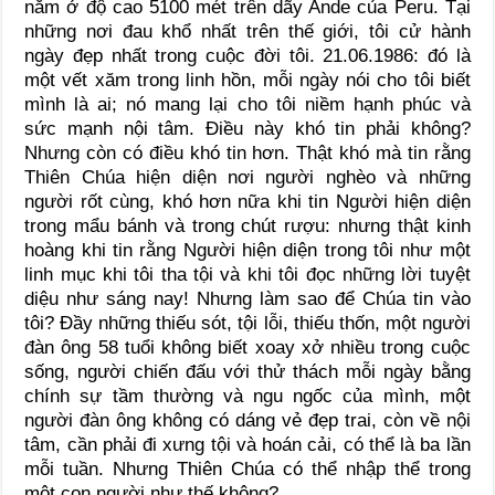
nằm ở độ cao 5100 mét trên dãy Ande của Peru. Tại
những nơi đau khổ nhất trên thế giới, tôi cử hành
ngày đẹp nhất trong cuộc đời tôi. 21.06.1986: đó là
một vết xăm trong linh hồn, mỗi ngày nói cho tôi biết
mình là ai; nó mang lại cho tôi niềm hạnh phúc và
sức mạnh nội tâm. Điều này khó tin phải không?
Nhưng còn có điều khó tin hơn. Thật khó mà tin rằng
Thiên Chúa hiện diện nơi người nghèo và những
người rốt cùng, khó hơn nữa khi tin Người hiện diện
trong mẩu bánh và trong chút rượu: nhưng thật kinh
hoàng khi tin rằng Người hiện diện trong tôi như một
linh mục khi tôi tha tội và khi tôi đọc những lời tuyệt
diệu như sáng nay! Nhưng làm sao để Chúa tin vào
tôi? Đầy những thiếu sót, tội lỗi, thiếu thốn, một người
đàn ông 58 tuổi không biết xoay xở nhiều trong cuộc
sống, người chiến đấu với thử thách mỗi ngày bằng
chính sự tầm thường và ngu ngốc của mình, một
người đàn ông không có dáng vẻ đẹp trai, còn về nội
tâm, cần phải đi xưng tội và hoán cải, có thể là ba lần
mỗi tuần. Nhưng Thiên Chúa có thể nhập thể trong
một con người như thế không?