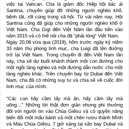
việc tại Vatican. Cha là giám đốc Hiệp hội bác ái
Santina, chuyên giúp đỡ những người nghèo khổ,
bệnh tật, rốt cùng trong xã hội. Từ vài năm nay, Hội
Santina cũng đã giúp cho những người nghèo khổ ở
Việt Nam. Cha Gigi đến Việt Năm lần đầu tiên vào
năm 2015 và có thể nói cha đã “phải lòng” Việt Nam.
Ngày 20.06 vừa qua (2019), hôm trước ngày kỷ niệm
33 năm thụ phong linh mục, cha Luigi đã lên đường
trở lại Việt Nam. Trong chuyến đi đến Việt Nam lần
này, cha sẽ dự buổi khánh thành một con đường cho
một ngôi làng nghèo và một đường dẫn nước cho một
làng nghèo khác. Trên chuyến bay từ Dubai đến Việt
Nam, cha đã có những suy tư và chia sẻ về cuộc đời
linh mục của mình.
“Các con hãy cầm lấy mà ăn, hãy cầm lấy mà
uống…” Những lời thật đơn giản nhưng phi thường
đối với người tin vào Chúa Giêsu và có quyền năng
biến đổi một mẩu bánh và một chén rượu thành Mình
và Máu Chúa Giêsu. 7 giờ sáng tại sân bay Dubai và