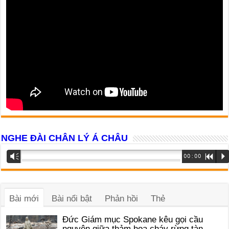
NGHE ĐÀI CHÂN LÝ Á CHÂU
Trình
Vm
00:00
R
P
phát
âm
thanh
Bài mới
Bài nổi bật
Phản hồi
Thẻ
Đức Giám mục Spokane kêu gọi cầu
nguyện giữa thảm họa cháy rừng tàn