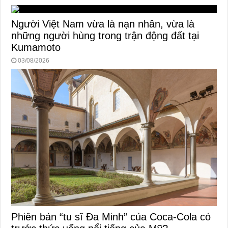
Người Việt Nam vừa là nạn nhân, vừa là
những người hùng trong trận động đất tại
Kumamoto
03/08/2026
Phiên bản “tu sĩ Đa Minh” của Coca-Cola có