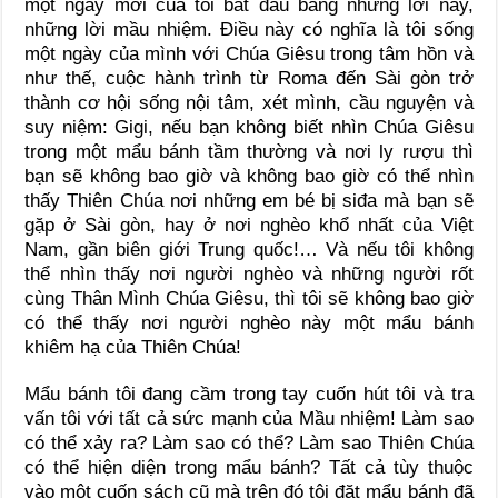
một ngày mới của tôi bắt đầu bằng những lời này,
những lời mầu nhiệm. Điều này có nghĩa là tôi sống
một ngày của mình với Chúa Giêsu trong tâm hồn và
như thế, cuộc hành trình từ Roma đến Sài gòn trở
thành cơ hội sống nội tâm, xét mình, cầu nguyện và
suy niệm: Gigi, nếu bạn không biết nhìn Chúa Giêsu
trong một mẩu bánh tầm thường và nơi ly rượu thì
bạn sẽ không bao giờ và không bao giờ có thể nhìn
thấy Thiên Chúa nơi những em bé bị siđa mà bạn sẽ
gặp ở Sài gòn, hay ở nơi nghèo khổ nhất của Việt
Nam, gần biên giới Trung quốc!… Và nếu tôi không
thể nhìn thấy nơi người nghèo và những người rốt
cùng Thân Mình Chúa Giêsu, thì tôi sẽ không bao giờ
có thể thấy nơi người nghèo này một mẩu bánh
khiêm hạ của Thiên Chúa!
Mẩu bánh tôi đang cầm trong tay cuốn hút tôi và tra
vấn tôi với tất cả sức mạnh của Mầu nhiệm! Làm sao
có thể xảy ra? Làm sao có thể? Làm sao Thiên Chúa
có thể hiện diện trong mẩu bánh? Tất cả tùy thuộc
vào một cuốn sách cũ mà trên đó tôi đặt mẩu bánh đã