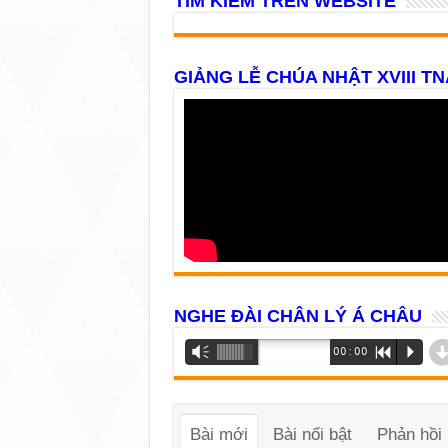
TÌM KIẾM TRÊN WEBSITE
GIẢNG LỄ CHÚA NHẬT XVIII TN
NGHE ĐÀI CHÂN LÝ Á CHÂU
Trình
Vm
00:00
R
P
phát
âm
thanh
Bài mới
Bài nổi bật
Phản hồi