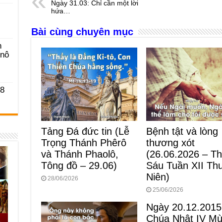
Ngày 31.03: Chỉ cần một lời
b
n
A
d
hứa…
o
g
p
s
Bài cùng chuyên mục
o
er
p
n
k
-nô
 8
Tảng Đá đức tin (Lễ
Bệnh tật và lòng
Trọng Thánh Phêrô
thương xót
và Thánh Phaolô,
(26.06.2026 – T
Tông đồ – 29.06)
Sáu Tuần XII Th
Niên)
28/06/2026
25/06/2026
Ngày 20.12.2015
Chúa Nhật IV M