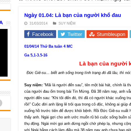
Ngày 01.04: Là bạn của người khổ đau
A
31/03/2014
SUY NIỆM
Facebook
Twitter
Stumbleupon
01/04/14 Thứ Ba tuần 4 MC
Ga 5,1-3.5-16
Là bạn của người 
Đức Giê-su… biết anh sống trong tình trạng đó đã lâu, thì nó
Suy niệm:
“Mãi là người đến sau”, tên một bài hát, chính là t
của người đau ốm trong bài Tin Mừng. Đã 38 năm nay, anh vẫ
người đến sau: “Khi tôi đến đó, thì đã có người khác xuống t
d
rồi!” Cuộc đời anh lặng lẽ trôi qua trong cô độc, không ai giúp
xuống hồ trước tiên để được khỏi bệnh. Rồi Đức Giê-su xuất h
thấy anh. Ngài gợi cho anh ước muốn rũ bỏ cuộc sống buồn s
thụ động. Ngài mời gọi anh đừng ngồi chờ phép lạ, nhưng cộn
với Ngài bằng cách làm điều mà 38 năm nay anh chưa bao giờ