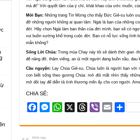
mà đi!” Với quyết tâm của ý chí, khát khao của ước muốn, cù
Mời Bạn:
Những trang Tin Mừng cho thấy Đức Giê-su luôn ưu 
đỡ những người không ai quan tâm. Ngài là bạn của những co
đời. Hãy chọn Ngài làm bạn thân của đời mình, bạn sẽ có ngườ
ớc
vui buồn sướng khổ trong cuộc đời. Bạn có nỗ lực sống tình
mắn không?
n
Sống Lời Chúa:
Trong mùa Chay này tôi sẽ dành thời gian -thay
g
để nâng đỡ, thăm viếng, an ủi một người đang buồn sầu, đau 
Cầu nguyện:
Lạy Chúa Giê-su, Chúa luôn là người bạn với 
con biết sống theo gương Chúa: mở đôi mắt nhìn thấy nhữn
mở đôi tay để diễn tả tình thương mến ấy cho con người. Am
Từ
CHIA SẺ:
F
M
W
X
T
Vi
E
S
a
e
h
hr
b
m
h
c
ss
at
e
er
ail
ar
ên
e
e
s
a
e
Hình sau