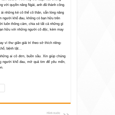
ng với quyền năng Ngài, anh đã thành công.
ái những kẻ cô thế cô thân, sẵn lòng nâng
n người khổ đau, không có bạn hữu trên
i luôn thông cảm, chia sẻ tất cả những gì
 bạn hữu với những người cô độc, kém may
 vì thư giãn giải trí theo sở thích riêng-
khổ, bệnh tật…
những ai cô đơn, buồn sầu. Xin giúp chúng
g người khổ đau, mở quả tim để yêu mến,
en.
Hình trước