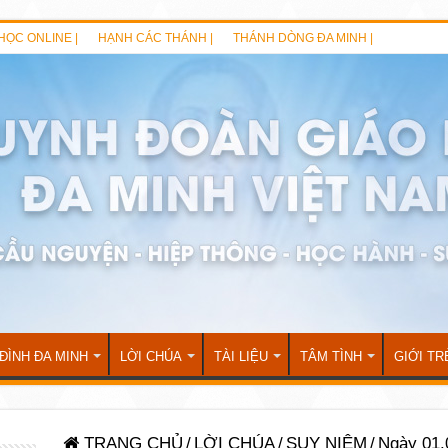
HỌC ONLINE |
HẠNH CÁC THÁNH |
THÁNH DÒNG ĐA MINH |
 ĐÌNH ĐA MINH
LỜI CHÚA
TÀI LIỆU
TÂM TÌNH
GIỚI TR
TRANG CHỦ
/
LỜI CHÚA
/
SUY NIỆM
/
Ngày 01.