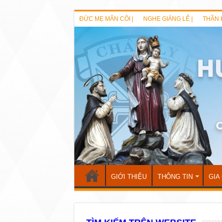
ĐỨC MẸ MÂN CÔI |
NGHE GIẢNG LỄ |
THẦN 
GIỚI THIỆU
THÔNG TIN
GIA