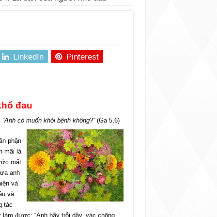
LinkedIn
Pinterest
khổ đau
i: “Anh có muốn khỏi bệnh không?”
(Ga 5,6)
hân phận
n mãi là
rước mất
 đưa anh
iện và
ầu và
g tác
 làm được: “Anh hãy trỗi dậy, vác chõng