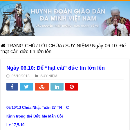
TRANG CHỦ
/
LỜI CHÚA
/
SUY NIỆM
/
Ngày 06.10: Để
“hạt cải” đức tin lớn lên
Ngày 06.10: Để “hạt cải” đức tin lớn lên
05/10/2013
SUY NIỆM
06/10/13 Chúa Nhật Tuần 27 TN – C
Kính trọng thể Đức Mẹ Mân Côi
Lc 17,5-10