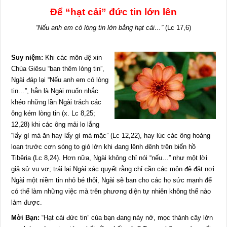
Để “hạt cải” đức tin lớn lên
“Nếu anh em có lòng tin lớn bằng hạt cải…”
(Lc 17,6)
Suy niệm:
Khi các môn đệ xin
Chúa Giêsu “ban thêm lòng tin”,
Ngài đáp lại “Nếu anh em có lòng
tin…”, hẳn là Ngài muốn nhắc
khéo những lần Ngài trách các
ông kém lòng tin (x. Lc 8,25;
12,28) khi các ông mải lo lắng
“lấy gì mà ăn hay lấy gì mà mặc” (Lc 12,22), hay lúc các ông hoảng
loạn trước cơn sóng to gió lớn khi đang lênh đênh trên biển hồ
Tibêria (Lc 8,24). Hơn nữa, Ngài không chỉ nói “nếu…” như một lời
giả sử vu vơ; trái lại Ngài xác quyết rằng chỉ cần các môn đệ đặt nơi
Ngài một niềm tin nhỏ bé thôi, Ngài sẽ ban cho các họ sức mạnh để
có thể làm những việc mà trên phương diện tự nhiên không thể nào
làm được.
Mời Bạn:
“Hạt cải đức tin” của bạn đang nảy nở, mọc thành cây lớn