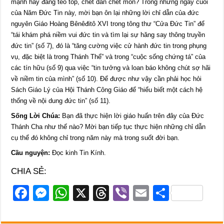
mạnh hay đang teo tóp, chết dần chết mòn? Trong những ngày cuối
của Năm Đức Tin này, mời bạn ôn lại những lời chỉ dẫn của đức
nguyên Giáo Hoàng Bênêđitô XVI trong tông thư “Cửa Đức Tin” để
“tái khám phá niềm vui đức tin và tìm lại sự hăng say thông truyền
đức tin” (số 7), đó là “tăng cường việc cử hành đức tin trong phụng
vụ, đặc biệt là trong Thánh Thể” và trong “cuộc sống chứng tá” của
các tín hữu (số 9) qua việc “tin tưởng và loan báo không chút sợ hãi
về niềm tin của mình” (số 10). Để được như vậy cần phải học hỏi
Sách Giáo Lý của Hội Thánh Công Giáo để “hiểu biết một cách hệ
thống về nội dung đức tin” (số 11).
Sống Lời Chúa:
Bạn đã thực hiện lời giáo huấn trên đây của Đức
Thánh Cha như thế nào? Mời bạn tiếp tục thực hiện những chỉ dẫn
cụ thể đó không chỉ trong năm này mà trong suốt đời bạn.
Cầu nguyện:
Đọc kinh Tin Kính.
CHIA SẺ:
F
M
W
X
T
Vi
E
S
a
e
h
hr
b
m
h