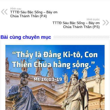
c
ss
at
e
er
ail
ar
e
e
s
a
e
Hình sau
TTTĐ Sáu Bậc Sống – Bảy ơn
b
n
A
d
Chúa Thánh Thần (P.4)
Hình trước
o
g
p
s
TTTĐ Sáu Bậc Sống – Bảy ơn
Chúa Thánh Thần (P.5)
o
er
p
Bài cùng chuyên mục
k