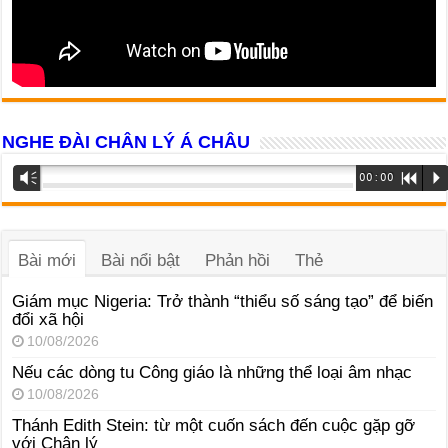
NGHE ĐÀI CHÂN LÝ Á CHÂU
Trình
Vm
00:00
R
P
phát
âm
thanh
Bài mới
Bài nổi bật
Phản hồi
Thẻ
Giám mục Nigeria: Trở thành “thiểu số sáng tạo” để biến
đổi xã hội
10/08/2026
Nếu các dòng tu Công giáo là những thể loại âm nhạc
10/08/2026
Thánh Edith Stein: từ một cuốn sách đến cuộc gặp gỡ
với Chân lý