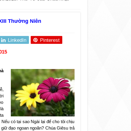
XIII Thường Niên
LinkedIn
Pinterest
015
mà
ễ,
ời
èo
là
ta
Nếu có tại sao Ngài lại để cho tôi chịu
i giữ đạo ngoan ngoãn? Chúa Giêsu trả