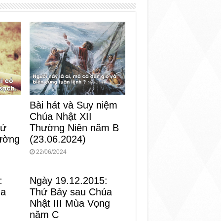
Bài hát và Suy niệm
Chúa Nhật XII
Thường Niên năm B
hứ
(23.06.2024)
ường
22/06/2024
:
Ngày 19.12.2015:
ùa
Thứ Bảy sau Chúa
Nhật III Mùa Vọng
năm C