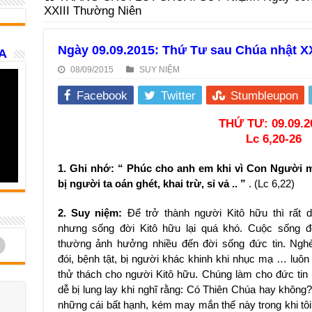
XXIII Thường Niên
Ngày 09.09.2015: Thứ Tư sau Chúa nhật X
A
08/09/2015
SUY NIỆM
Facebook
Twitter
Stumbleupon
THỨ TƯ: 09.09.2
Lc 6,20-26
1. Ghi nhớ: “ Phúc cho anh em khi vì Con Người 
bị người ta oán ghét, khai trừ, sỉ vả .. ”
. (Lc 6,22)
2. Suy niệm:
Để trở thành người Kitô hữu thì rất d
nhưng sống đời Kitô hữu lại quá khó. Cuộc sống đ
d
thường ảnh hưởng nhiều đến đời sống đức tin. Ngh
đói, bệnh tật, bị người khác khinh khi nhục mạ … luôn 
thử thách cho người Kitô hữu. Chúng làm cho đức tin 
dễ bị lung lay khi nghĩ rằng: Có Thiên Chúa hay không? 
những cái bất hạnh, kém may mắn thế này trong khi tô