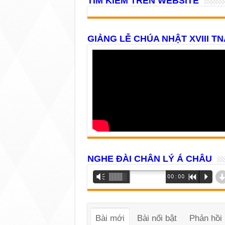
TÌM KIẾM TRÊN WEBSITE
GIẢNG LỄ CHÚA NHẬT XVIII TN
NGHE ĐÀI CHÂN LÝ Á CHÂU
Trình
Vm
00:00
R
P
phát
âm
thanh
Bài mới
Bài nổi bật
Phản hồi