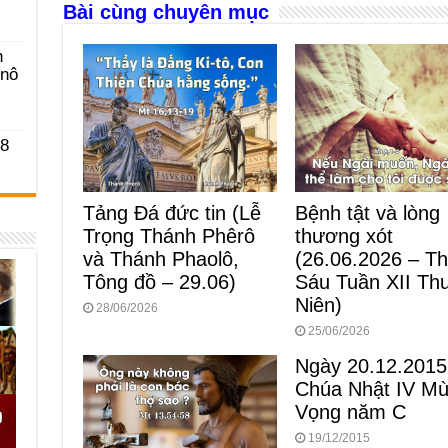
o
g
p
s
Bài cùng chuyên mục
o
er
p
n
k
-nô
 8
Tảng Đá đức tin (Lễ
Bệnh tật và lòng
Trọng Thánh Phêrô
thương xót
và Thánh Phaolô,
(26.06.2026 – T
Tông đồ – 29.06)
Sáu Tuần XII Th
Niên)
28/06/2026
25/06/2026
Ngày 20.12.2015
Chúa Nhật IV M
Vọng năm C
19/12/2015