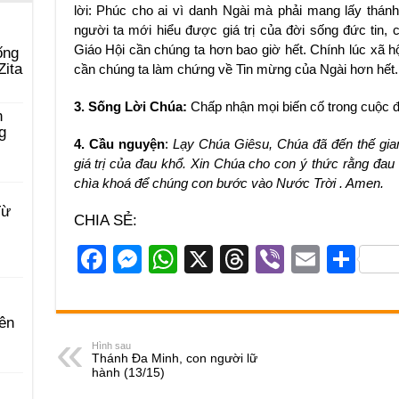
lời: Phúc cho ai vì danh Ngài mà phải mang lấy thán
người ta mới hiểu được giá trị của đời sống đức tin, 
Giáo Hội cần chúng ta hơn bao giờ hết. Chính lúc xã hộ
ống
Zita
cần chúng ta làm chứng về Tin mừng của Ngài hơn hết.
3. Sống Lời Chúa:
Chấp nhận mọi biến cố trong cuộc đ
n
g
4. Cầu nguyện
:
Lạy Chúa Giêsu, Chúa đã đến thế gia
giá trị của đau khổ. Xin Chúa cho con ý thức rằng đau 
chìa khoá để chúng con bước vào Nước Trời . Amen.
Từ
CHIA SẺ:
F
M
W
X
T
Vi
E
S
a
e
h
hr
b
m
h
c
ss
at
e
er
ail
ar
ên
e
e
s
a
e
Hình sau
Thánh Đa Minh, con người lữ
b
n
A
d
hành (13/15)