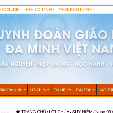
HỌC ONLINE |
HẠNH CÁC THÁNH |
THÁNH DÒNG ĐA MINH |
 ĐÌNH ĐA MINH
LỜI CHÚA
TÀI LIỆU
TÂM TÌNH
GIỚI TR
TRANG CHỦ
/
LỜI CHÚA
/
SUY NIỆM
/
Ngày 09.