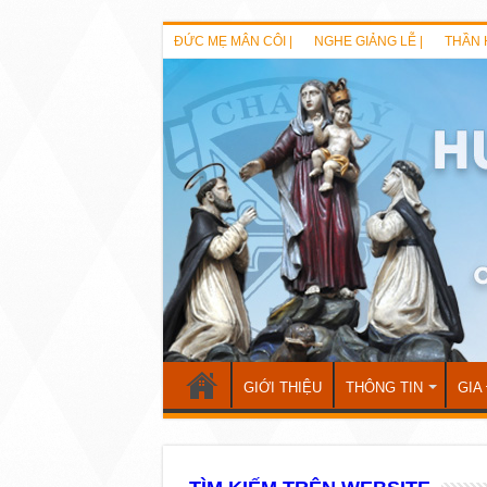
ĐỨC MẸ MÂN CÔI |
NGHE GIẢNG LỄ |
THẦN 
GIỚI THIỆU
THÔNG TIN
GIA