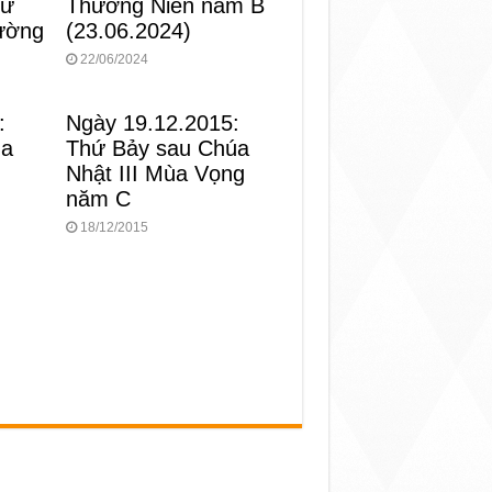
Thường Niên năm B
hứ
(23.06.2024)
ường
22/06/2024
:
Ngày 19.12.2015:
ùa
Thứ Bảy sau Chúa
Nhật III Mùa Vọng
năm C
18/12/2015