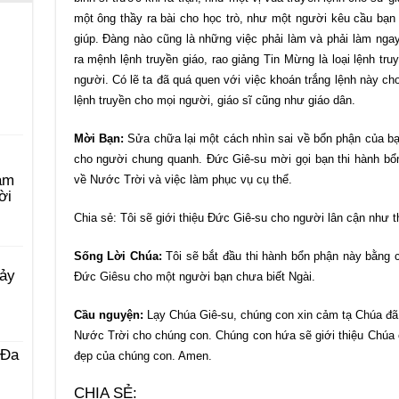
một ông thầy ra bài cho học trò, như một người kêu cầu bạn 
giúp. Đàng nào cũng là những việc phải làm và phải làm nga
ra mệnh lệnh truyền giáo, rao giảng Tin Mừng là loại lệnh tr
người. Có lẽ ta đã quá quen với việc khoán trắng lệnh này c
lệnh truyền cho mọi người, giáo sĩ cũng như giáo dân.
Mời Bạn:
Sửa chữa lại một cách nhìn sai về bổn phận của b
cho người chung quanh. Đức Giê-su mời gọi bạn thi hành bổn 
àm
về Nước Trời và việc làm phục vụ cụ thể.
ời
Chia sẻ: Tôi sẽ giới thiệu Đức Giê-su cho người lân cận như t
Sống Lời Chúa:
Tôi sẽ bắt đầu thi hành bổn phận này bằng c
Bảy
Đức Giêsu cho một người bạn chưa biết Ngài.
Cầu nguyện:
Lạy Chúa Giê-su, chúng con xin cảm tạ Chúa đã 
Nước Trời cho chúng con. Chúng con hứa sẽ giới thiệu Chúa c
 Ða
đẹp của chúng con. Amen.
CHIA SẺ: