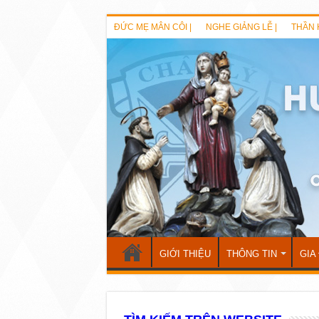
ĐỨC MẸ MÂN CÔI |
NGHE GIẢNG LỄ |
THẦN 
GIỚI THIỆU
THÔNG TIN
GIA