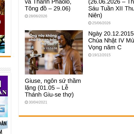
và Thánh Phaolô,
(26.06.2026 – T
Tông đồ – 29.06)
Sáu Tuần XII Th
Niên)
28/06/2026
25/06/2026
Ngày 20.12.2015
Chúa Nhật IV M
Vọng năm C
19/12/2015
Giuse, ngôn sứ thầm
lặng (01.05 – Lễ
Thánh Giu-se thợ)
30/04/2021