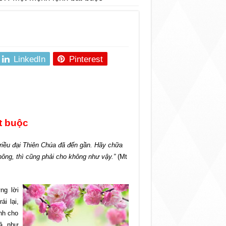
LinkedIn
Pinterest
t buộc
riều đại Thiên Chúa đã đến gần. Hãy chữa
ng, thì cũng phải cho không như vậy.”
(Mt
ng lời
i lại,
nh cho
iả, như