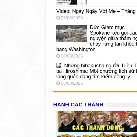
Video: Ngày Ngày Với Mẹ – Tháng
07/08/2026
Đức Giám mục
Spokane kêu gọi cầ
nguyện giữa thảm h
cháy rừng tàn khốc t
bang Washington
06/08/2026
Những hibakusha người Triều T
tại Hiroshima: Một chương lịch sử 
lãng quên đang tìm kiếm công lý
06/08/2026
HẠNH CÁC THÁNH