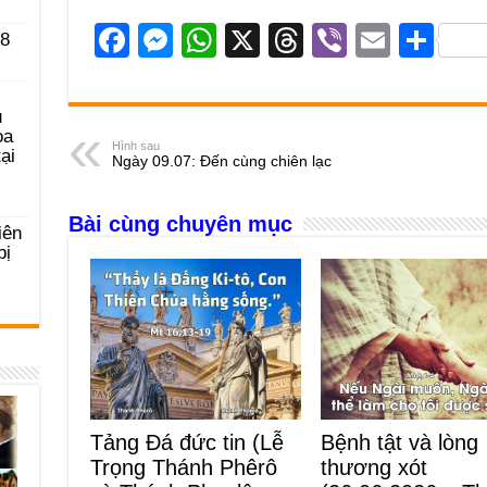
F
M
W
X
T
Vi
E
S
 8
a
e
h
hr
b
m
h
c
ss
at
e
er
ail
ar
u
e
e
s
a
e
ọa
Hình sau
ại
Ngày 09.07: Đến cùng chiên lạc
b
n
A
d
o
g
p
s
Bài cùng chuyên mục
iên
o
er
p
bị
k
Tảng Đá đức tin (Lễ
Bệnh tật và lòng
Trọng Thánh Phêrô
thương xót