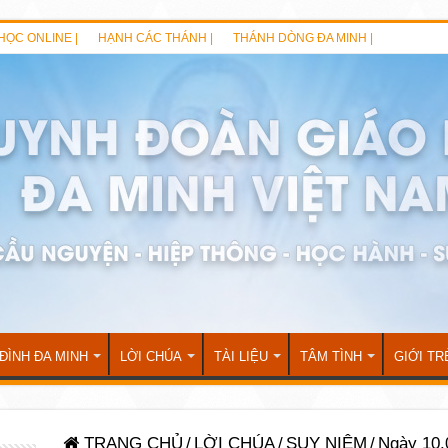
HỌC ONLINE |
HẠNH CÁC THÁNH |
THÁNH DÒNG ĐA MINH |
 ĐÌNH ĐA MINH
LỜI CHÚA
TÀI LIỆU
TÂM TÌNH
GIỚI TR
TRANG CHỦ
/
LỜI CHÚA
/
SUY NIỆM
/
Ngày 10.