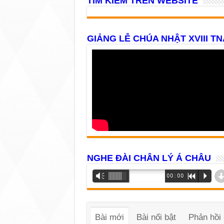
TÌM KIẾM TRÊN WEBSITE
GIẢNG LỄ CHÚA NHẬT XVIII TN
NGHE ĐÀI CHÂN LÝ Á CHÂU
Trình
Vm
00:00
R
P
phát
âm
thanh
Bài mới
Bài nổi bật
Phản hồi