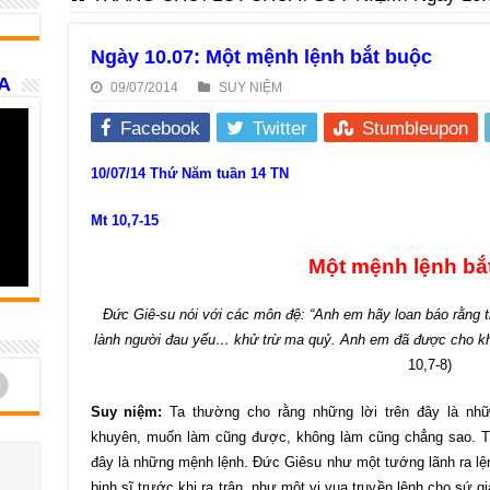
Ngày 10.07: Một mệnh lệnh bắt buộc
A
09/07/2014
SUY NIỆM
Facebook
Twitter
Stumbleupon
10/07/14 Thứ Năm tuần 14 TN
Mt 10,7-15
Một mệnh lệnh bắ
Đức Giê-su nói với các môn đệ: “Anh em hãy loan báo rằng t
lành người đau yếu… khử trừ ma quỷ. Anh em đã được cho khô
10,7-8)
d
Suy niệm:
Ta thường cho rằng những lời trên đây là nhữ
khuyên, muốn làm cũng được, không làm cũng chẳng sao. Trá
đây là những mệnh lệnh. Đức Giêsu như một tướng lãnh ra lệ
binh sĩ trước khi ra trận, như một vị vua truyền lệnh cho sứ g