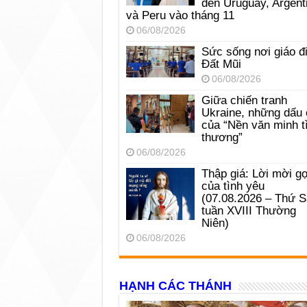
đến Uruguay, Argent
và Peru vào tháng 11
06/08/2026
Sức sống nơi giáo đ
Đất Mũi
06/08/2026
Giữa chiến tranh
Ukraine, những dấu 
của “Nền văn minh t
thương”
06/08/2026
Thập giá: Lời mời gọ
của tình yêu
(07.08.2026 – Thứ 
tuần XVIII Thường
Niên)
06/08/2026
HẠNH CÁC THÁNH