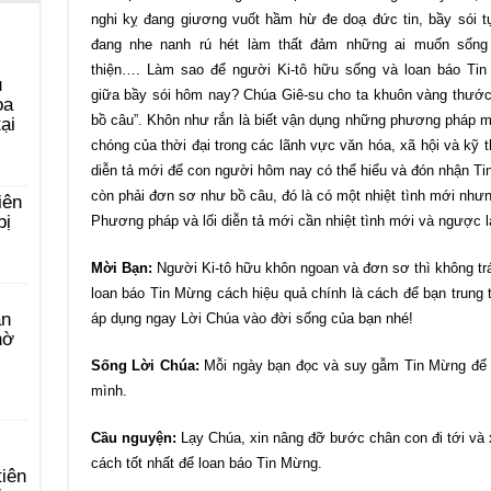
nghi kỵ đang giương vuốt hầm hừ đe doạ đức tin, bầy sói t
đang nhe nanh rú hét làm thất đảm những ai muốn sống
thiện…. Làm sao để người Ki-tô hữu sống và loan báo Ti
u
giữa bầy sói hôm nay? Chúa Giê-su cho ta khuôn vàng thước
ọa
bồ câu”. Khôn như rắn là biết vận dụng những phương pháp m
ại
chóng của thời đại trong các lãnh vực văn hóa, xã hội và kỹ 
diễn tả mới để con người hôm nay có thể hiểu và đón nhận T
còn phải đơn sơ như bồ câu, đó là có một nhiệt tình mới nh
iên
bị
Phương pháp và lối diễn tả mới cần nhiệt tình mới và ngược lạ
Mời Bạn:
Người Ki-tô hữu khôn ngoan và đơn sơ thì không trán
loan báo Tin Mừng cách hiệu quả chính là cách để bạn trung 
àn
áp dụng ngay Lời Chúa vào đời sống của bạn nhé!
hờ
Sống Lời Chúa:
Mỗi ngày bạn đọc và suy gẫm Tin Mừng để á
mình.
Cầu nguyện:
Lạy Chúa, xin nâng đỡ bước chân con đi tới và 
cách tốt nhất để loan báo Tin Mừng.
tiên