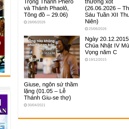
Trọng Thánh Phêrô
thương xót
và Thánh Phaolô,
(26.06.2026 – T
Tông đồ – 29.06)
Sáu Tuần XII Th
Niên)
28/06/2026
25/06/2026
Ngày 20.12.2015
Chúa Nhật IV M
Vọng năm C
19/12/2015
Giuse, ngôn sứ thầm
lặng (01.05 – Lễ
Thánh Giu-se thợ)
30/04/2021