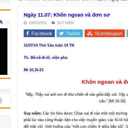
Ngày 11.07: Khôn ngoan và đơn sơ
A
10/07/2014
SUY NIỆM
Facebook
Twitter
Stumbleupon
11/07/14 Thứ Sáu tuần 14 TN
Th. Bê-nê-đi-tô, viện phụ
Mt 10,16-23
Khôn ngoan và đ
“Nầy, Thầy sai anh em đi như chiên đi vào giữa bầy sói. Vậy
d
câu.”
(Mt 10,16)
Suy niệm:
Các tín hữu được Chúa sai đi vào một môi trường
phải lúc nào cũng thuận tiện cho việc truyền giáo; các Ki-tô h
đối mặt với tình huống của “một con chiên ở giữa bầy sói”, b