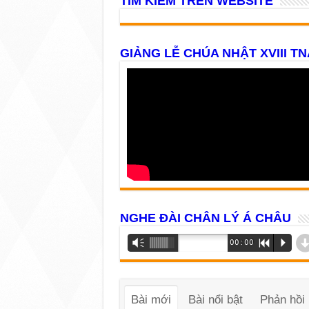
TÌM KIẾM TRÊN WEBSITE
GIẢNG LỄ CHÚA NHẬT XVIII TN
NGHE ĐÀI CHÂN LÝ Á CHÂU
Trình
Vm
00:00
R
P
phát
âm
thanh
Bài mới
Bài nổi bật
Phản hồi