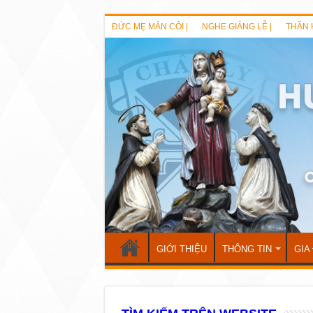
ĐỨC MẸ MÂN CÔI |
NGHE GIẢNG LỄ |
THẦN 
GIỚI THIỆU
THÔNG TIN
GIA