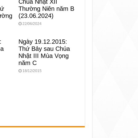
Chúa Nhật XII
Thường Niên năm B
hứ
(23.06.2024)
ường
22/06/2024
:
Ngày 19.12.2015:
ùa
Thứ Bảy sau Chúa
Nhật III Mùa Vọng
năm C
18/12/2015