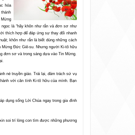
ục hóa
 thánh
n Mừng
 ngọc là “hãy khôn như rắn và đơn sơ như
ới thích hợp để đáp ứng sự thay đổi nhanh
thuật; khôn như rắn là biết dùng những cách
in Mừng Đức Giê-su. Nhưng người Ki-tô hữu
ưng đơn sơ và trong sáng dựa vào Tin Mừng.
i.
h né truyền giáo. Trái lại, đảm trách sứ vụ
thành với căn tính Ki-tô hữu của mình. Bạn
p dụng sống Lời Chúa ngay trong gia đình
xin soi trí lòng con tìm được những phương