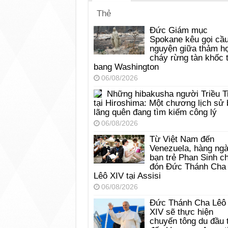
Thẻ
Đức Giám mục
Spokane kêu gọi cầ
nguyện giữa thảm h
cháy rừng tàn khốc t
bang Washington
06/08/2026
Những hibakusha người Triều T
tại Hiroshima: Một chương lịch sử 
lãng quên đang tìm kiếm công lý
06/08/2026
Từ Việt Nam đến
Venezuela, hàng ng
bạn trẻ Phan Sinh c
đón Đức Thánh Cha
Lêô XIV tại Assisi
06/08/2026
Đức Thánh Cha Lêô
XIV sẽ thực hiện
chuyến tông du đầu 