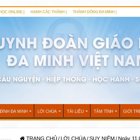
HỌC ONLINE |
HẠNH CÁC THÁNH |
THÁNH DÒNG ĐA MINH |
 ĐÌNH ĐA MINH
LỜI CHÚA
TÀI LIỆU
TÂM TÌNH
GIỚI TR
TRANG CHỦ
/
LỜI CHÚA
/
SUY NIỆM
/
Ngày 11.