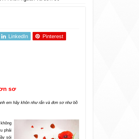
LinkedIn
Pinterest
ơn sơ
 anh em hãy khôn như rắn và đơn sơ như bồ
 không
ữu phải
ầy sói