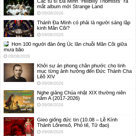
Các tu sĩ Đa Minh “Hillbilly Thomists” ra
mắt album mới Strange Land
09/08/2026
Thánh Đa Minh có phải là người sáng lập
kinh Mân Côi?
09/08/2026
Hơn 100 người đàn ông Úc lần chuỗi Mân Côi giữa
mưa bão
09/08/2026
Khởi sự án phong chân phước cho linh
mục từng ảnh hưởng đến Đức Thánh Cha
Lêô XIV
09/08/2026
Nghe giảng Chúa nhật XIX thường niên
năm A (2017-2026)
09/08/2026
Gieo giống đức tin (10.08 – Lễ Kính
Thánh Lôrensô, Phó tế, Tử đạo)
09/08/2026