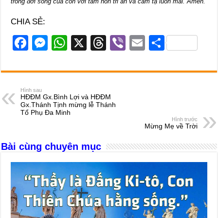
trong đời sống của con với tâm hồn tri ân và cảm tạ luôn mãi. Amen.
CHIA SẺ:
F
M
W
X
T
Vi
E
S
a
e
h
hr
b
m
h
c
ss
at
e
er
ail
ar
e
e
s
a
e
Hình sau
HĐĐM Gx.Bình Lợi và HĐĐM
b
n
A
d
Gx.Thánh Tịnh mừng lễ Thánh
Tổ Phụ Đa Minh
o
g
p
s
Hình trước
Mừng Mẹ về Trời
o
er
p
Bài cùng chuyên mục
k