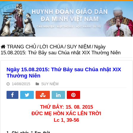
TRANG CHỦ
/
LỜI CHÚA
/
SUY NIỆM
/
Ngày
15.08.2015: Thứ Bảy sau Chúa nhật XIX Thường Niên
Ngày 15.08.2015: Thứ Bảy sau Chúa nhật XIX
Thường Niên
14/08/2015
SUY NIỆM
THỨ BẢY: 15. 08. 2015
ĐỨC MẸ HỒN XÁC LÊN TRỜI
Lc 1, 39-56
1. Ghi nhớ: “ Em thật