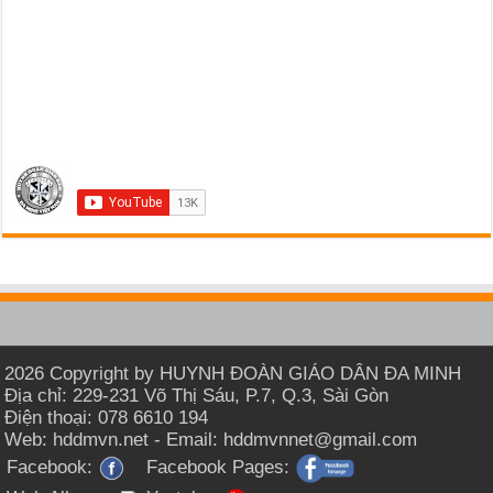
2026 Copyright by HUYNH ĐOÀN GIÁO DÂN ĐA MINH
Địa chỉ: 229-231 Võ Thị Sáu, P.7, Q.3, Sài Gòn
Điện thoại: 078 6610 194
Web: hddmvn.net - Email: hddmvnnet@gmail.com
Facebook:
Facebook Pages: