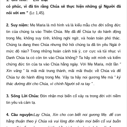
có phúc, vì đã tin rằng Chúa sẽ thực hiện những gì Người đã
nói với em ”
(Lc 1,45).
2. Suy niệm:
Mẹ Maria là mô hình và là kiểu mẫu cho đời sống đức
tin của chúng ta vào Thiên Chúa. Mẹ đã để Chúa tự do hành động
trong Mẹ, không suy tính, không nghi ngờ, và hoàn toàn phó thác.
Chúng ta đang theo Chúa nhưng thử hỏi chúng ta đã tin yêu Ngài ở
mức độ nào? Trong những hoàn cảnh trái ý, cơ cực và tủi nhục vì
Danh Chúa ta có còn tin vào Chúa không? Ta hãy xét mình và kiểm
chứng đức tin của ta vào Chúa hằng ngày. Với Mẹ Maria, một lần
“
Xin vâng
” là mãi mãi trung thành, mãi mãi thuộc về Chúa và để
Chúa tự do hành động trong Mẹ. Vậy ta hãy noi gương Mẹ mà
“ ký
thác đường đời cho Chúa, vì chính Người sẽ ra tay ” .
3. Sống Lời Chúa:
Đón nhận mọi biến cố xảy ra trong đời với niềm
tin yêu và cảm tạ.
4. Cầu nguyện:
Lạy Chúa, Xin cho con biết noi gương Mẹ. để con
hằng thuận theo ý Chúa và vui lòng đón nhận mọi biến cố vui buồn