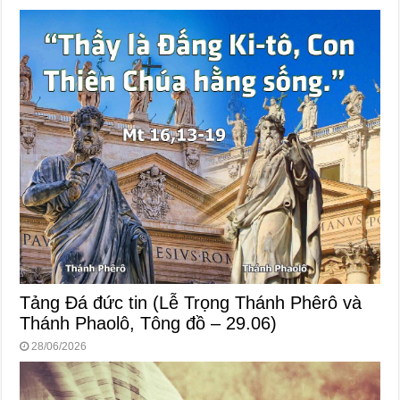
k
Tảng Đá đức tin (Lễ Trọng Thánh Phêrô và
Thánh Phaolô, Tông đồ – 29.06)
28/06/2026