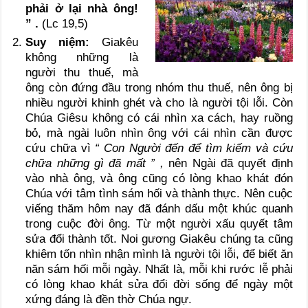
phải ở lại nhà ông!
” .
(Lc 19,5)
Suy niệm:
Giakêu
không những là
người thu thuế, mà
ông còn đứng đầu trong nhóm thu thuế, nên ông bị
nhiều người khinh ghét và cho là người tội lỗi. Còn
Chúa Giêsu không có cái nhìn xa cách, hay ruồng
bỏ, mà ngài luôn nhìn ông với cái nhìn cần được
cứu chữa vì
“ Con Người đến để tìm kiếm và cứu
chữa những gì đã mất ” ,
nên Ngài đã quyết định
vào nhà ông, và ông cũng có lòng khao khát đón
Chúa với tâm tình sám hối và thành thực. Nên cuộc
viếng thăm hôm nay đã đánh dấu một khúc quanh
trong cuộc đời ông. Từ một người xấu quyết tâm
sửa đổi thành tốt. Noi gương Giakêu chúng ta cũng
khiêm tốn nhìn nhận mình là người tội lỗi, để biết ăn
năn sám hối mỗi ngày. Nhất là, mỗi khi rước lễ phải
có lòng khao khát sửa đổi đời sống để ngày một
xứng đáng là đền thờ Chúa ngự.