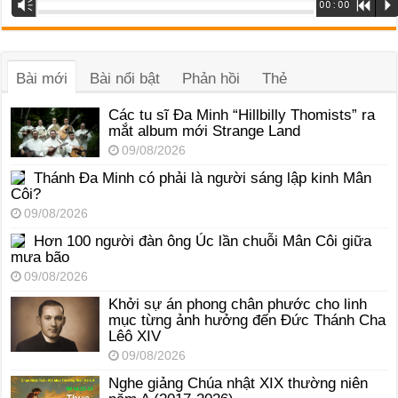
Trình
Vm
00:00
R
P
phát
âm
thanh
Bài mới
Bài nổi bật
Phản hồi
Thẻ
Các tu sĩ Đa Minh “Hillbilly Thomists” ra
mắt album mới Strange Land
09/08/2026
Thánh Đa Minh có phải là người sáng lập kinh Mân
Côi?
09/08/2026
Hơn 100 người đàn ông Úc lần chuỗi Mân Côi giữa
mưa bão
09/08/2026
Khởi sự án phong chân phước cho linh
mục từng ảnh hưởng đến Đức Thánh Cha
Lêô XIV
09/08/2026
Nghe giảng Chúa nhật XIX thường niên