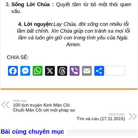
Sống Lời Chúa :
Quyết tâm từ bỏ một thói quen
xấu.
4. Lời nguyện:
Lạy Chúa, đời sống con nhiều lỗi
lầm bất chính. Xin Chúa giúp con tránh xa mọi lỗi
lầm và luôn gìn giữ con trong tình yêu của Ngài.
Amen.
CHIA SẺ:
F
M
W
X
T
Vi
E
S
a
e
h
hr
b
m
h
c
ss
at
e
er
ail
ar
e
e
s
a
e
Hình sau
100 tích truyện Kinh Mân Côi:
b
n
A
d
Chuỗi Mân Côi với một pháp sư
Hình trước
o
g
p
s
Tìm và cứu (17.11.2015)
o
er
p
Bài cùng chuyên mục