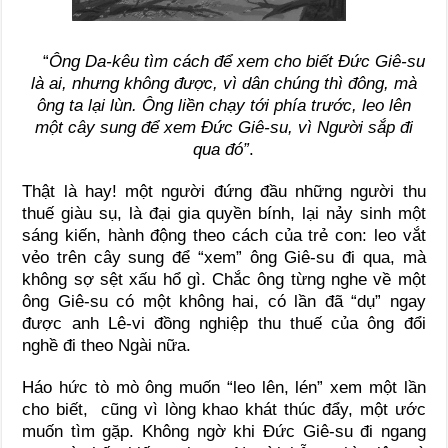
“
Ông Da-kêu tìm cách để xem cho biết Đức Giê-su
là ai, nhưng không được, vì dân chúng thì đông, mà
ông ta lại lùn. Ông liền chạy tới phía trước, leo lên
một cây sung để xem Đức Giê-su, vì Người sắp đi
qua đó”
.
Thật là hay! một người đứng đầu những người thu
thuế giàu sụ, là đại gia quyền bính, lại nảy sinh một
sáng kiến, hành động theo cách của trẻ con: leo vắt
vẻo trên cây sung để “xem” ông Giê-su đi qua, mà
không sợ sệt xấu hổ gì. Chắc ông từng nghe về một
ông Giê-su có một không hai, có lần đã “dụ” ngay
được anh Lê-vi đồng nghiệp thu thuế của ông đổi
nghề đi theo Ngài nữa.
Háo hức tò mò ông muốn “leo lên, lén” xem một lần
cho biết, cũng vì lòng khao khát thúc đẩy, một ước
muốn tìm gặp. Không ngờ khi Đức Giê-su đi ngang