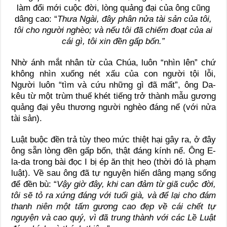
làm đổi mới cuộc đời, lòng quảng đại của ông cũng
dâng cao: “
Thưa Ngài, đây phân nửa tài sản của tôi,
tôi cho người nghèo; và nếu tôi đã chiếm đoạt của ai
cái gì, tôi xin đền gấp bốn.”
Nhờ ánh mắt nhân từ của Chúa, luôn “nhìn lên” chứ
không nhìn xuống nét xấu của con người tội lỗi,
Người luôn “tìm và cứu những gì đã mất”, ông Da-
kêu từ một trùm thuế khét tiếng trở thành mẫu gương
quảng đại yêu thương người nghèo đáng nể (với nửa
tài sản).
Luật buộc đền trả tùy theo mức thiệt hại gây ra, ở đây
ông sẵn lòng đền gấp bốn, thật đáng kính nể. Ông E-
la-da trong bài đọc I bị ép ăn thịt heo (thời đó là phạm
luật). Về sau ông đã tự nguyện hiến dâng mạng sống
để đền bù: “
Vậy giờ đây, khi can đảm từ giã cuộc đời,
tôi sẽ tỏ ra xứng đáng với tuổi già, và để lại cho đám
thanh niên một tấm gương cao đẹp về cái chết tự
nguyện và cao quý, vì đã trung thành với các Lề Luật