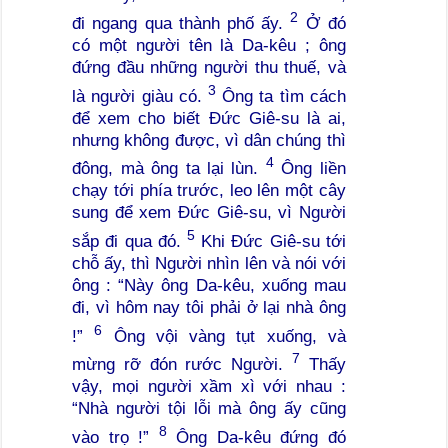
2
đi ngang qua thành phố ấy.
Ở đó
có một người tên là Da-kêu ; ông
đứng đầu những người thu thuế, và
3
là người giàu có.
Ông ta tìm cách
để xem cho biết Đức Giê-su là ai,
nhưng không được, vì dân chúng thì
4
đông, mà ông ta lại lùn.
Ông liền
chạy tới phía trước, leo lên một cây
sung để xem Đức Giê-su, vì Người
5
sắp đi qua đó.
Khi Đức Giê-su tới
chỗ ấy, thì Người nhìn lên và nói với
ông : “Này ông Da-kêu, xuống mau
đi, vì hôm nay tôi phải ở lại nhà ông
6
!”
Ông vội vàng tụt xuống, và
7
mừng rỡ đón rước Người.
Thấy
vậy, mọi người xầm xì với nhau :
“Nhà người tội lỗi mà ông ấy cũng
8
vào trọ !”
Ông Da-kêu đứng đó