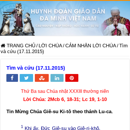
TRANG CHỦ
/
LỜI CHÚA
/
CẢM NHẬN LỜI CHÚA
/
Tìm
và cứu (17.11.2015)
Tìm và cứu (17.11.2015)
Thứ Ba sau Chúa nhật XXXIII thường niên
Lời Chúa: 2Mcb 6, 18-31; Lc 19, 1-10
Tin Mừng Chúa Giê-su Ki-tô theo thánh Lu-ca.
1
Khi ấy, Đức Giê-su vào Giê-ri-khô,