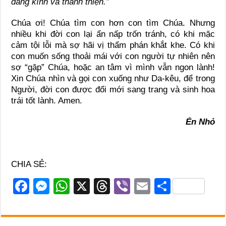
đáng kính và thánh thiện.”
Chúa ơi! Chúa tìm con hơn con tìm Chúa. Nhưng
nhiều khi đời con lại ẩn nấp trốn tránh, có khi mặc
cảm tội lỗi mà sợ hãi vị thẩm phán khắt khe. Có khi
con muốn sống thoải mái với con người tự nhiên nên
sợ “gặp” Chúa, hoặc an tâm vì mình vẫn ngon lành!
Xin Chúa nhìn và gọi con xuống như Da-kêu, để trong
Người, đời con được đổi mới sang trang và sinh hoa
trái tốt lành. Amen.
Én Nhỏ
CHIA SẺ:
F
M
W
X
T
Vi
E
S
a
e
h
hr
b
m
h
c
ss
at
e
er
ail
ar