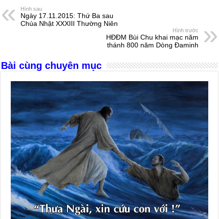
e
e
s
a
e
Hình sau
Ngày 17.11.2015: Thứ Ba sau
b
n
A
d
Chúa Nhật XXXIII Thường Niên
Hình trước
o
g
p
s
HĐĐM Bùi Chu khai mạc năm
thánh 800 năm Dòng Đaminh
o
er
p
Bài cùng chuyên mục
k