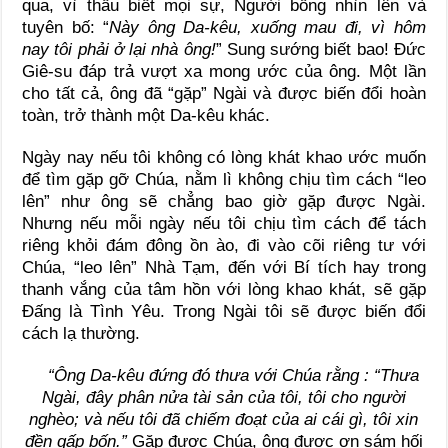
qua, vì thấu biết mọi sự, Người bỗng nhìn lên và
tuyên bố: “
Này ông Da-kêu, xuống mau đi, vì hôm
nay tôi phải ở lại nhà ông!
” Sung sướng biết bao! Đức
Giê-su đáp trả vượt xa mong ước của ông. Một lần
cho tất cả, ông đã “gặp” Ngài và được biến đổi hoàn
toàn, trở thành một Da-kêu khác.
Ngày nay nếu tôi không có lòng khát khao ước muốn
để tìm gặp gỡ Chúa, nằm lì không chịu tìm cách “leo
lên” như ông sẽ chẳng bao giờ gặp được Ngài.
Nhưng nếu mỗi ngày nếu tôi chịu tìm cách để tách
riêng khỏi đám đông ồn ào, đi vào cõi riêng tư với
Chúa, “leo lên” Nhà Tạm, đến với Bí tích hay trong
thanh vắng của tâm hồn với lòng khao khát, sẽ gặp
Đấng là Tình Yêu. Trong Ngài tôi sẽ được biến đổi
cách lạ thường.
“Ông Da-kêu đứng đó thưa với Chúa rằng : “Thưa
Ngài, đây phân nửa tài sản của tôi, tôi cho người
nghèo; và nếu tôi đã chiếm đoạt của ai cái gì, tôi xin
đền gấp bốn.”
Gặp được Chúa, ông được ơn sám hối