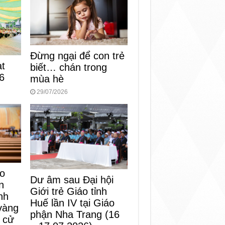
Đừng ngại để con trẻ
ạt
biết… chán trong
6
mùa hè
29/07/2026
áo
Dư âm sau Đại hội
n
Giới trẻ Giáo tỉnh
nh
Huế lần IV tại Giáo
vàng
phận Nha Trang (16
à cử