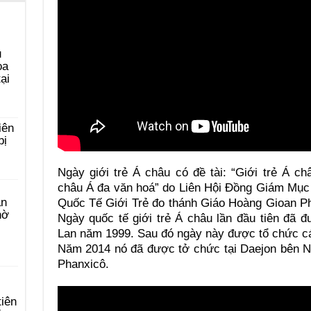
u
ọa
ại
iên
bị
Ngày giới trẻ Á châu có đề tài: “Giới trẻ Á c
châu Á đa văn hoá” do Liên Hội Đồng Giám Mục
àn
Quốc Tế Giới Trẻ đo thánh Giáo Hoàng Gioan Ph
hờ
Ngày quốc tế giới trẻ Á châu lần đầu tiên đã 
Lan năm 1999. Sau đó ngày này được tổ chức cá
Năm 2014 nó đã được tở chức tại Daejon bên 
Phanxicô.
tiên