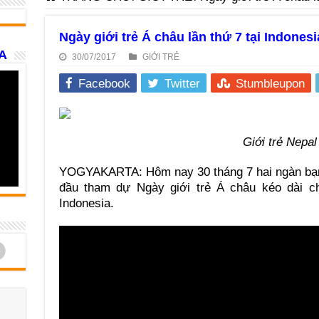
Ngày giới trẻ Á châu lần thứ 7 tại Indonesi
A
30/07/2017
GIỚI TRẺ
Facebook
Twitter
Stumbleupon
Giới trẻ Nepal
YOGYAKARTA: Hôm nay 30 tháng 7 hai ngàn bạn 
đầu tham dự Ngày giới trẻ Á châu kéo dài c
Indonesia.
d