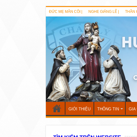
ĐỨC MẸ MÂN CÔI |
NGHE GIẢNG LỄ |
THẦN 
GIỚI THIỆU
THÔNG TIN
GIA