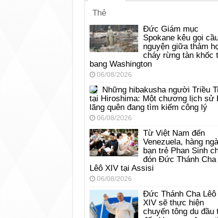
Thẻ
Đức Giám mục
Spokane kêu gọi cầ
nguyện giữa thảm h
cháy rừng tàn khốc t
bang Washington
06/08/2026
Những hibakusha người Triều T
tại Hiroshima: Một chương lịch sử 
lãng quên đang tìm kiếm công lý
06/08/2026
Từ Việt Nam đến
Venezuela, hàng ng
bạn trẻ Phan Sinh c
đón Đức Thánh Cha
Lêô XIV tại Assisi
06/08/2026
Đức Thánh Cha Lêô
XIV sẽ thực hiện
chuyến tông du đầu 