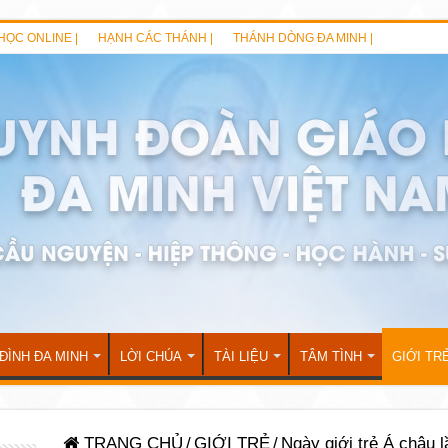
HỌC ONLINE |
HẠNH CÁC THÁNH |
THÁNH DÒNG ĐA MINH |
 ĐÌNH ĐA MINH
LỜI CHÚA
TÀI LIỆU
TÂM TÌNH
GIỚI TR
TRANG CHỦ
/
GIỚI TRẺ
/
Ngày giới trẻ Á châu l