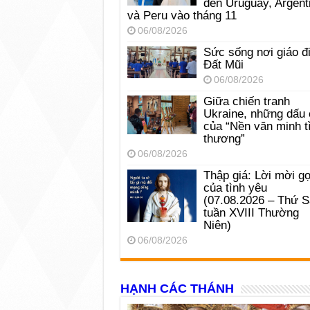
đến Uruguay, Argent
và Peru vào tháng 11
06/08/2026
Sức sống nơi giáo đ
Đất Mũi
06/08/2026
Giữa chiến tranh
Ukraine, những dấu 
của “Nền văn minh t
thương”
06/08/2026
Thập giá: Lời mời gọ
của tình yêu
(07.08.2026 – Thứ 
tuần XVIII Thường
Niên)
06/08/2026
HẠNH CÁC THÁNH