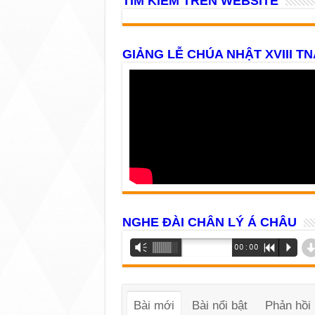
TÌM KIẾM TRÊN WEBSITE
GIẢNG LỄ CHÚA NHẬT XVIII TN
NGHE ĐÀI CHÂN LÝ Á CHÂU
Trình
Vm
00:00
R
P
phát
âm
thanh
Bài mới
Bài nổi bật
Phản hồi