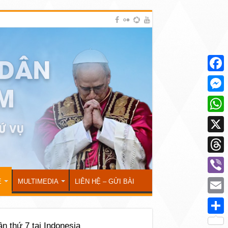
Face
Mess
What
X
Thre
Viber
Ẻ
MULTIMEDIA
LIÊN HỆ – GỬI BÀI
Emai
Shar
ần thứ 7 tại Indonesia