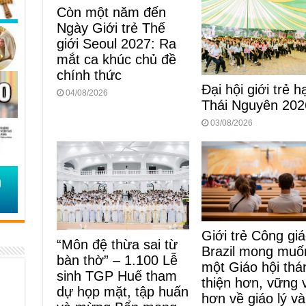
Còn một năm đến
Ngày Giới trẻ Thế
giới Seoul 2027: Ra
mắt ca khúc chủ đề
chính thức
Đại hội giới trẻ h
04/08/2026
Thái Nguyên 202
03/08/2026
Giới trẻ Công gi
“Môn đệ thừa sai từ
Brazil mong muố
bàn thờ” – 1.100 Lễ
một Giáo hội thá
sinh TGP Huế tham
thiện hơn, vững 
dự họp mặt, tập huấn
hơn về giáo lý v