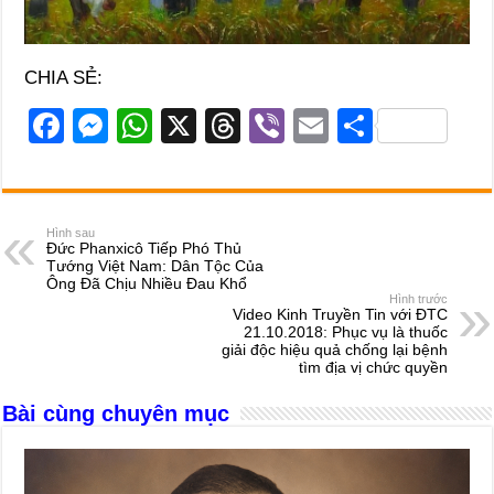
CHIA SẺ:
F
M
W
X
T
Vi
E
S
a
e
h
hr
b
m
h
c
ss
at
e
er
ail
ar
e
e
s
a
e
Hình sau
Đức Phanxicô Tiếp Phó Thủ
b
n
A
d
Tướng Việt Nam: Dân Tộc Của
Ông Đã Chịu Nhiều Đau Khổ
o
g
p
s
Hình trước
Video Kinh Truyền Tin với ĐTC
o
er
p
21.10.2018: Phục vụ là thuốc
giải độc hiệu quả chống lại bệnh
k
tìm địa vị chức quyền
Bài cùng chuyên mục