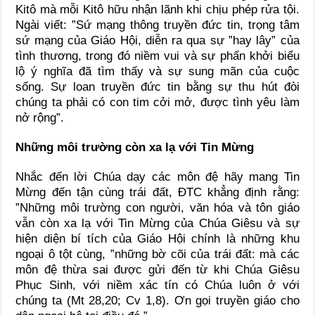
Kitô mà mỗi Kitô hữu nhận lãnh khi chịu phép rửa tội.
Ngài viết: ”Sứ mạng thông truyền đức tin, trọng tâm
sứ mạng của Giáo Hội, diễn ra qua sự ”hay lây” của
tình thương, trong đó niềm vui và sự phấn khởi biểu
lộ ý nghĩa đã tìm thấy và sự sung mãn của cuộc
sống. Sự loan truyền đức tin bằng sự thu hút đòi
chúng ta phải có con tim cởi mở, được tình yêu làm
nở rộng”.
Những môi trường còn xa lạ với Tin Mừng
Nhắc đến lời Chúa dạy các môn đệ hãy mang Tin
Mừng đến tận cùng trái đất, ĐTC khẳng định rằng:
”Những môi trường con người, văn hóa và tôn giáo
vẫn còn xa lạ với Tin Mừng của Chúa Giêsu và sự
hiện diện bí tích của Giáo Hội chính là những khu
ngoại ô tột cùng, ”những bờ cõi của trái đất: mà các
môn đệ thừa sai được gửi đến từ khi Chúa Giêsu
Phục Sinh, với niềm xác tín có Chúa luôn ở với
chúng ta (Mt 28,20; Cv 1,8). Ơn gọi truyền giáo cho