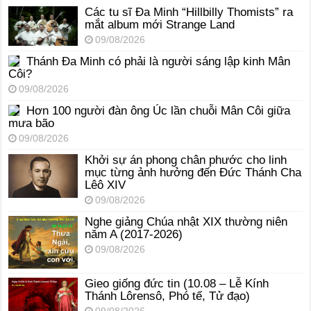
Các tu sĩ Đa Minh “Hillbilly Thomists” ra
mắt album mới Strange Land
09/08/2026
Thánh Đa Minh có phải là người sáng lập kinh Mân
Côi?
09/08/2026
Hơn 100 người đàn ông Úc lần chuỗi Mân Côi giữa
mưa bão
09/08/2026
Khởi sự án phong chân phước cho linh
mục từng ảnh hưởng đến Đức Thánh Cha
Lêô XIV
09/08/2026
Nghe giảng Chúa nhật XIX thường niên
năm A (2017-2026)
09/08/2026
Gieo giống đức tin (10.08 – Lễ Kính
Thánh Lôrensô, Phó tế, Tử đạo)