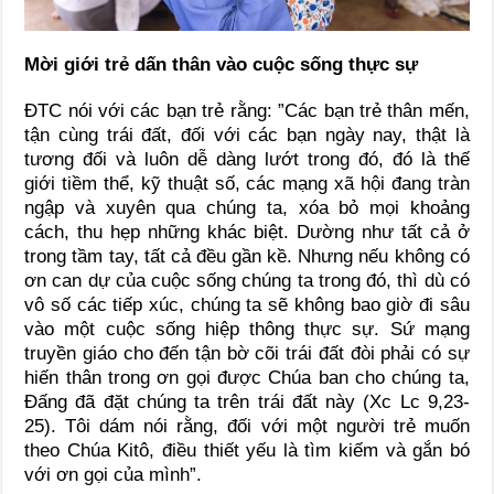
Mời giới trẻ dấn thân vào cuộc sống thực sự
ĐTC nói với các bạn trẻ rằng: ”Các bạn trẻ thân mến,
tận cùng trái đất, đối với các bạn ngày nay, thật là
tương đối và luôn dễ dàng lướt trong đó, đó là thế
giới tiềm thể, kỹ thuật số, các mạng xã hội đang tràn
ngập và xuyên qua chúng ta, xóa bỏ mọi khoảng
cách, thu hẹp những khác biệt. Dường như tất cả ở
trong tầm tay, tất cả đều gần kề. Nhưng nếu không có
ơn can dự của cuộc sống chúng ta trong đó, thì dù có
vô số các tiếp xúc, chúng ta sẽ không bao giờ đi sâu
vào một cuộc sống hiệp thông thực sự. Sứ mạng
truyền giáo cho đến tận bờ cõi trái đất đòi phải có sự
hiến thân trong ơn gọi được Chúa ban cho chúng ta,
Đấng đã đặt chúng ta trên trái đất này (Xc Lc 9,23-
25). Tôi dám nói rằng, đối với một người trẻ muốn
theo Chúa Kitô, điều thiết yếu là tìm kiếm và gắn bó
với ơn gọi của mình”.