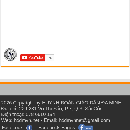
2026 Copyright by HUYNH ĐOÀN GIÁO DÂN ĐA MINH
Địa chỉ: 229-231 Võ Thị Sáu, P.7, Q.3, Sài Gòn
Điện thoại: 078 6610 194
Web: hddmvn.net - Email: hddmvnnet@gmail.com
Facebook:
Facebook Pages: