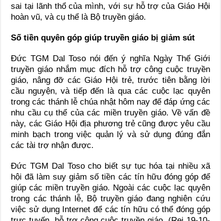
sai tại lãnh thổ của mình, với sự hỗ trợ của Giáo Hội
hoàn vũ, và cụ thể là Bộ truyền giáo.
Số tiền quyên góp giúp truyền giáo bị giảm sút
Đức TGM Dal Toso nói đến ý nghĩa Ngày Thế Giới
truyền giáo nhắm mục đích hỗ trợ công cuộc truyền
giáo, nâng đỡ các Giáo Hội trẻ, trước tiên bằng lời
cầu nguyện, và tiếp đến là qua các cuộc lạc quyên
trong các thánh lễ chúa nhật hôm nay để đáp ứng các
nhu cầu cụ thể của các miền truyền giáo. Về vấn đề
này, các Giáo Hội địa phương trẻ cũng được yêu cầu
minh bạch trong việc quản lý và sử dụng đúng đắn
các tài trợ nhận được.
Đức TGM Dal Toso cho biết sự tục hóa tại nhiều xã
hội đã làm suy giảm số tiền các tín hữu đóng góp để
giúp các miền truyền giáo. Ngoài các cuộc lạc quyên
trong các thánh lễ, Bộ truyền giáo đang nghiên cứu
việc sử dụng Internet để các tín hữu có thể đóng góp
trực tuyến, hỗ trợ công cuộc truyền giáo. (Rei 19-10-