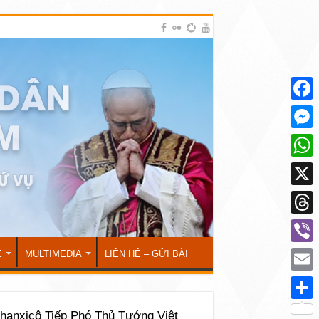
Face
Mess
What
X
Thre
Viber
Ẻ
MULTIMEDIA
LIÊN HỆ – GỬI BÀI
Emai
Shar
hanxicô Tiếp Phó Thủ Tướng Việt