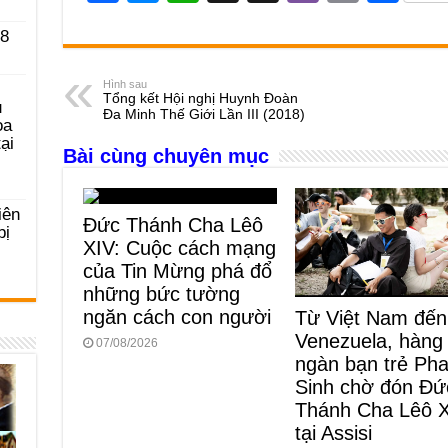
a
e
h
hr
b
m
h
 8
c
ss
at
e
er
ail
ar
e
e
s
a
e
Hình sau
Tổng kết Hội nghị Huynh Đoàn
b
n
A
d
u
Đa Minh Thế Giới Lần III (2018)
ọa
o
g
p
s
ại
Bài cùng chuyên mục
o
er
p
k
iên
Đức Thánh Cha Lêô
bị
XIV: Cuộc cách mạng
của Tin Mừng phá đổ
những bức tường
ngăn cách con người
Từ Việt Nam đến
Venezuela, hàng
07/08/2026
ngàn bạn trẻ Ph
Sinh chờ đón Đứ
Thánh Cha Lêô 
tại Assisi