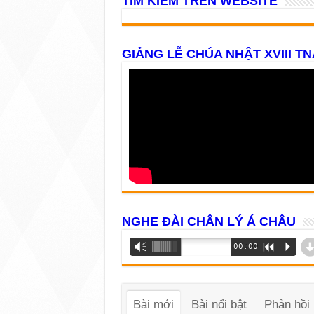
TÌM KIẾM TRÊN WEBSITE
GIẢNG LỄ CHÚA NHẬT XVIII TN
NGHE ĐÀI CHÂN LÝ Á CHÂU
Trình
Vm
00:00
R
P
phát
âm
thanh
Bài mới
Bài nổi bật
Phản hồi