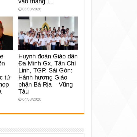
vào tháng 11
06/08/2026
Huynh đoàn Giáo dân
ke
Đa Minh Gx. Tân Chí
ôn
Linh, TGP. Sài Gòn:
Hành hương Giáo
c tử
phận Bà Rịa – Vũng
 họp
Tàu
a
04/08/2026