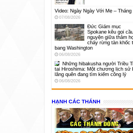
Video: Ngày Ngày Với Mẹ – Tháng
07/08/2026
Đức Giám mục
Spokane kêu gọi cầ
nguyện giữa thảm h
cháy rừng tàn khốc t
bang Washington
06/08/2026
Những hibakusha người Triều T
tại Hiroshima: Một chương lịch sử 
lãng quên đang tìm kiếm công lý
06/08/2026
HẠNH CÁC THÁNH