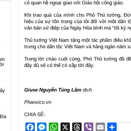
có quan hệ ngoại giao với Giáo hội công giáo.
Khi trao quà của mình cho Phó Thủ tướng, Đức
hiệu của sự tôn trọng của tôi đối với một dân t
văn bản sứ điệp của Ngày Hòa bình mà “tôi ký 
Thủ tướng Việt Nam tặng một tác phẩm điêu kh
trưng cho dân tộc Việt Nam và hàng ngàn năm x
Trong lời chào cuối cùng, Phó Thủ tướng đã đ
àm
ời
đầy đủ sẽ có thể có sắp tới đây.
Giuse Nguyễn Tùng Lâm
dịch
Bảy
Phanxico.vn
CHIA SẺ:
 Ða
F
M
W
X
T
Vi
E
S