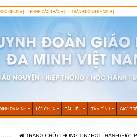
HỌC ONLINE |
HẠNH CÁC THÁNH |
THÁNH DÒNG ĐA MINH |
ĐÌNH ĐA MINH
LỜI CHÚA
TÀI LIỆU
TÂM TÌNH
GIỚI TR
TRANG CHỦ
/
THÔNG TIN
/
HỘI THÁNH
/
Đức P