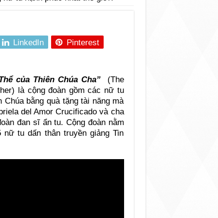
LinkedIn
Pinterest
 Thể của Thiên Chúa Cha”
(The
ther) là cộng đoàn gồm các nữ tu
n Chúa bằng quà tặng tài năng mà
iela del Amor Crucificado và cha
đoàn đan sĩ ẩn tu. Cộng đoàn nằm
 nữ tu dấn thân truyền giảng Tin