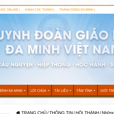
HỌC ONLINE |
HẠNH CÁC THÁNH |
THÁNH DÒNG ĐA MINH |
 ĐÌNH ĐA MINH
LỜI CHÚA
TÀI LIỆU
TÂM TÌNH
GIỚI TR
TRANG CHỦ
/
THÔNG TIN
/
HỘI THÁNH
/
Những 