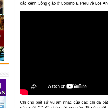
các kênh Công giáo ở Colombia, Peru và Los An
Chị cho biết sứ vụ âm nhạc của các chị đã bắ
sản xuất CD đầu tiên với sự giúp đỡ của một 