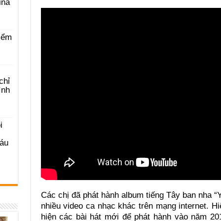
ina
iểm
chỉ
ình
i
Sáu
Các chị đã phát hành album tiếng Tây ban nha “Yo
nhiều video ca nhạc khác trên mạng internet. Hi
hiện các bài hát mới để phát hành vào năm 20