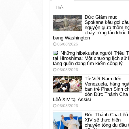
Thẻ
Đức Giám mục
Spokane kêu gọi cầ
nguyện giữa thảm h
cháy rừng tàn khốc t
bang Washington
06/08/2026
Những hibakusha người Triều T
tại Hiroshima: Một chương lịch sử 
lãng quên đang tìm kiếm công lý
06/08/2026
Từ Việt Nam đến
Venezuela, hàng ng
bạn trẻ Phan Sinh c
đón Đức Thánh Cha
Lêô XIV tại Assisi
06/08/2026
Đức Thánh Cha Lêô
XIV sẽ thực hiện
chuyến tông du đầu 