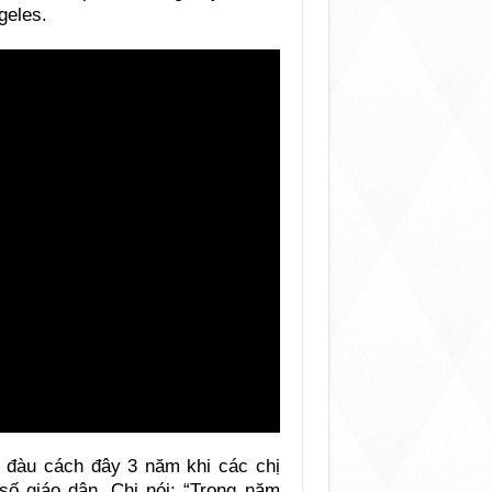
geles.
t đàu cách đây 3 năm khi các chị
số giáo dân. Chị nói: “Trong năm