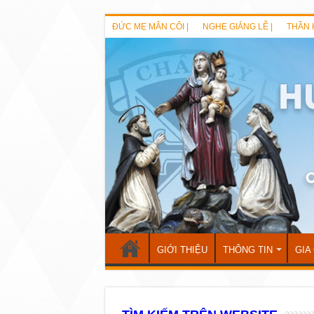
ĐỨC MẸ MÂN CÔI |
NGHE GIẢNG LỄ |
THẦN 
GIỚI THIỆU
THÔNG TIN
GIA