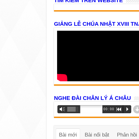
TÌM KIẾM TRÊN WEBSITE
GIẢNG LỄ CHÚA NHẬT XVIII TN
NGHE ĐÀI CHÂN LÝ Á CHÂU
Trình
Vm
00:00
R
P
phát
âm
thanh
Bài mới
Bài nổi bật
Phản hồi