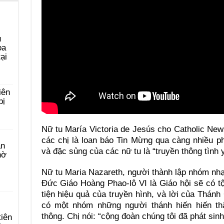
u
ọa
ại
iên
bị
Nữ tu María Victoria de Jesús cho Catholic New
các chị là loan báo Tin Mừng qua càng nhiều ph
àn
và đặc sủng của các nữ tu là “truyền thông tình
hờ
Nữ tu Maria Nazareth, người thành lập nhóm nhạc
Đức Giáo Hoàng Phao-lô VI là Giáo hội sẽ có 
tiện hiệu quả của truyền hình, và lời của Thánh
có một nhóm những người thánh hiến hiến thâ
thông. Chị nói: “cộng đoàn chúng tôi đã phát sinh
tiên