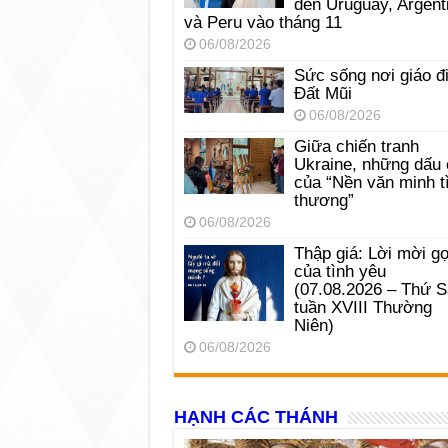
đến Uruguay, Argent
và Peru vào tháng 11
06/08/2026
Sức sống nơi giáo đ
Đất Mũi
06/08/2026
Giữa chiến tranh
Ukraine, những dấu 
của “Nền văn minh t
thương”
06/08/2026
Thập giá: Lời mời gọ
của tình yêu
(07.08.2026 – Thứ 
tuần XVIII Thường
Niên)
06/08/2026
HẠNH CÁC THÁNH