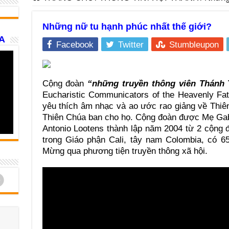
Những nữ tu hạnh phúc nhất thế giới?
A
Facebook
Twitter
Stumbleupon
Cộng đoàn
“những truyền thông viên Thánh
Eucharistic Communicators of the Heavenly Fa
yêu thích âm nhạc và ao ước rao giảng về Thiê
Thiên Chúa ban cho họ. Cộng đoàn được Mẹ Gabr
Antonio Lootens thành lập năm 2004 từ 2 cộng 
trong Giáo phận Cali, tây nam Colombia, có 65
Mừng qua phương tiện truyền thông xã hội.
d