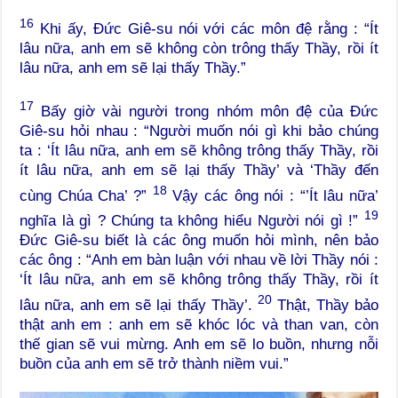
16
Khi ấy, Đức Giê-su nói với các môn đệ rằng : “Ít
lâu nữa, anh em sẽ không còn trông thấy Thầy, rồi ít
lâu nữa, anh em sẽ lại thấy Thầy.”
17
Bấy giờ vài người trong nhóm môn đệ của Đức
Giê-su hỏi nhau : “Người muốn nói gì khi bảo chúng
ta : ‘Ít lâu nữa, anh em sẽ không trông thấy Thầy, rồi
ít lâu nữa, anh em sẽ lại thấy Thầy’ và ‘Thầy đến
18
cùng Chúa Cha’ ?”
Vậy các ông nói : “’Ít lâu nữa’
19
nghĩa là gì ? Chúng ta không hiểu Người nói gì !”
Đức Giê-su biết là các ông muốn hỏi mình, nên bảo
các ông : “Anh em bàn luận với nhau về lời Thầy nói :
‘Ít lâu nữa, anh em sẽ không trông thấy Thầy, rồi ít
20
lâu nữa, anh em sẽ lại thấy Thầy’.
Thật, Thầy bảo
thật anh em : anh em sẽ khóc lóc và than van, còn
thế gian sẽ vui mừng. Anh em sẽ lo buồn, nhưng nỗi
buồn của anh em sẽ trở thành niềm vui.”