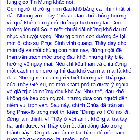
tung gieo Tin Mừng khắp nơi.
Con người thường nhìn đau khổ bằng cái nhìn thật bi
đát. Nhưng với Thầy Giê-su, đau khổ không hướng
về quá khứ nhưng mở đường cho tương lai. Con
đường lên núi Sọ là một chuỗi dài những khổ đau tủi
nhục và tuyệt vọng. Nhưng chính con đường ấy lại
mở lối cho sự Phục Sinh vinh quang. Thầy dạy cho
môn đệ và mỗi chúng con hôm nay, đừng ngồi để
than vãn trách móc trong đau khổ, nhưng hãy biết
hướng về ngày mai. Nếu chỉ kêu than và chịu đựng
một cách miễn cưỡng thì đau khổ vẫn mãi mãi là khổ
đau. Nhưng nếu con người biết hướng về Thập giá
của Thầy Giê-su, họ mới khám phá ra được ý nghĩa
và giá trị của những đau khổ ấy. Như thế, đau khổ
không đè bẹp con người, nhưng đưa con người đến
niềm vui trọn vẹn. Sau này, chính Chúa đã trấn an
ông Phao-lô trong một thị kiến: “Đừng sợ ! Cứ nói đi,
đừng làm thinh, vì Thầy ở với anh ; không ai tra tay
hại anh được, vì Thầy có một dân đông đảo trong
thành này”. Ông đã an tâm ở lại thành đó một năm
rưỡi mà dạy cho họ lời Thiên Chúa.