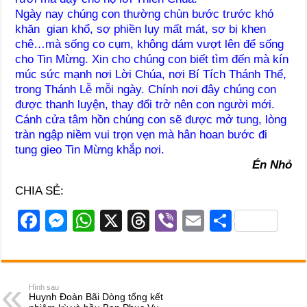
Ngày nay chúng con thường chùn bước trước khó
khăn gian khổ, sợ phiền lụy mất mát, sợ bị khen
chê…mà sống co cụm, không dám vượt lên để sống
cho Tin Mừng. Xin cho chúng con biết tìm đến mà kín
múc sức mạnh nơi Lời Chúa, nơi Bí Tích Thánh Thể,
trong Thánh Lễ mỗi ngày. Chính nơi đây chúng con
được thanh luyện, thay đổi trở nên con người mới.
Cánh cửa tâm hồn chúng con sẽ được mở tung, lòng
tràn ngập niềm vui trọn vẹn mà hân hoan bước đi
tung gieo Tin Mừng khắp nơi.
Én Nhỏ
CHIA SẺ:
F
M
W
X
T
Vi
E
S
a
e
h
hr
b
m
h
c
ss
at
e
er
ail
ar
e
e
s
a
e
Hình sau
Huynh Đoàn Bãi Dòng tổng kết