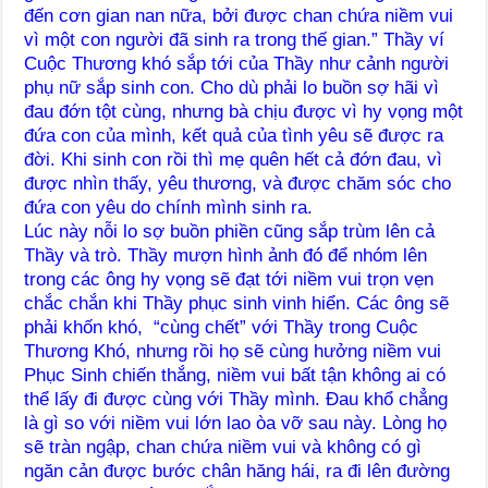
đến cơn gian nan nữa, bởi được chan chứa niềm vui
vì một con người đã sinh ra trong thế gian.” Thầy ví
Cuộc Thương khó sắp tới của Thầy như cảnh người
phụ nữ sắp sinh con. Cho dù phải lo buồn sợ hãi vì
đau đớn tột cùng, nhưng bà chịu được vì hy vọng một
đứa con của mình, kết quả của tình yêu sẽ được ra
đời. Khi sinh con rồi thì mẹ quên hết cả đớn đau, vì
được nhìn thấy, yêu thương, và được chăm sóc cho
đứa con yêu do chính mình sinh ra.
Lúc này nỗi lo sợ buồn phiền cũng sắp trùm lên cả
Thầy và trò. Thầy mượn hình ảnh đó để nhóm lên
trong các ông hy vọng sẽ đạt tới niềm vui trọn vẹn
chắc chắn khi Thầy phục sinh vinh hiển. Các ông sẽ
phải khốn khó, “cùng chết” với Thầy trong Cuộc
Thương Khó, nhưng rồi họ sẽ cùng hưởng niềm vui
Phục Sinh chiến thắng, niềm vui bất tận không ai có
thể lấy đi được cùng với Thầy mình. Đau khổ chẳng
là gì so với niềm vui lớn lao òa vỡ sau này. Lòng họ
sẽ tràn ngập, chan chứa niềm vui và không có gì
ngăn cản được bước chân hăng hái, ra đi lên đường