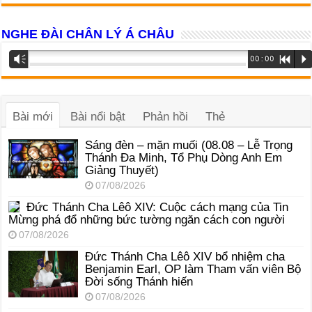
NGHE ĐÀI CHÂN LÝ Á CHÂU
Trình
Vm
00:00
R
P
phát
âm
thanh
Bài mới
Bài nổi bật
Phản hồi
Thẻ
Sáng đèn – mặn muối (08.08 – Lễ Trọng
Thánh Đa Minh, Tổ Phụ Dòng Anh Em
Giảng Thuyết)
07/08/2026
Đức Thánh Cha Lêô XIV: Cuộc cách mạng của Tin
Mừng phá đổ những bức tường ngăn cách con người
07/08/2026
Đức Thánh Cha Lêô XIV bổ nhiệm cha
Benjamin Earl, OP làm Tham vấn viên Bộ
Đời sống Thánh hiến
07/08/2026