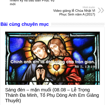
b
n
A
d
nhiệm kỳ và bầu Ban Phục Vụ
mới
o
g
p
s
Hình trước
Video giảng lễ Chúa Nhật VI
o
er
p
Phục Sinh năm A (2017)
k
Bài cùng chuyên mục
Sáng đèn – mặn muối (08.08 – Lễ Trọng
Thánh Đa Minh, Tổ Phụ Dòng Anh Em Giảng
Thuyết)