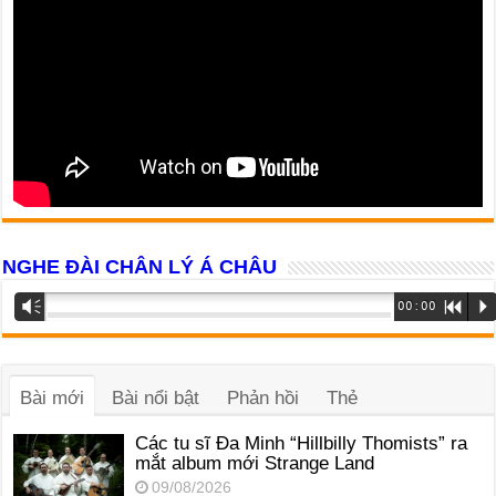
NGHE ĐÀI CHÂN LÝ Á CHÂU
Trình
Vm
00:00
R
P
phát
âm
thanh
Bài mới
Bài nổi bật
Phản hồi
Thẻ
Các tu sĩ Đa Minh “Hillbilly Thomists” ra
mắt album mới Strange Land
09/08/2026