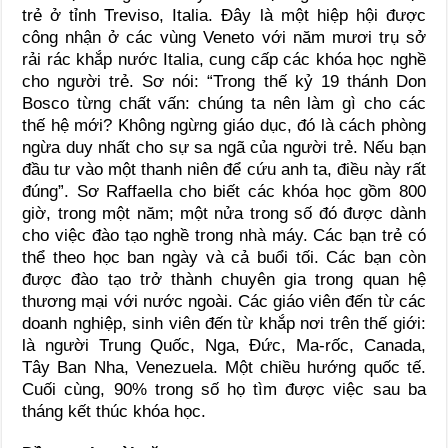
trẻ ở tỉnh Treviso, Italia. Đây là một hiệp hội được
công nhận ở các vùng Veneto với năm mươi trụ sở
rải rác khắp nước Italia, cung cấp các khóa học nghề
cho người trẻ. Sơ nói: “Trong thế kỷ 19 thánh Don
Bosco từng chất vấn: chúng ta nên làm gì cho các
thế hệ mới? Không ngừng giáo dục, đó là cách phòng
ngừa duy nhất cho sự sa ngã của người trẻ. Nếu bạn
đầu tư vào một thanh niên để cứu anh ta, điều này rất
đúng”. Sơ Raffaella cho biết các khóa học gồm 800
giờ, trong một năm; một nửa trong số đó được dành
cho việc đào tạo nghề trong nhà máy. Các bạn trẻ có
thể theo học ban ngày và cả buổi tối. Các bạn còn
được đào tạo trở thành chuyên gia trong quan hệ
thương mại với nước ngoài. Các giáo viên đến từ các
doanh nghiệp, sinh viên đến từ khắp nơi trên thế giới:
là người Trung Quốc, Nga, Đức, Ma-rốc, Canada,
Tây Ban Nha, Venezuela. Một chiều hướng quốc tế.
Cuối cùng, 90% trong số họ tìm được việc sau ba
tháng kết thúc khóa học.