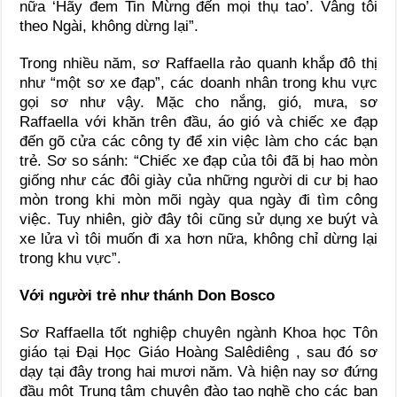
nữa ‘Hãy đem Tin Mừng đến mọi thụ tao’. Vâng tôi
theo Ngài, không dừng lại”.
Trong nhiều năm, sơ Raffaella rảo quanh khắp đô thị
như “một sơ xe đạp”, các doanh nhân trong khu vực
gọi sơ như vậy. Mặc cho nắng, gió, mưa, sơ
Raffaella với khăn trên đầu, áo gió và chiếc xe đạp
đến gõ cửa các công ty để xin việc làm cho các bạn
trẻ. Sơ so sánh: “Chiếc xe đạp của tôi đã bị hao mòn
giống như các đôi giày của những người di cư bị hao
mòn trong khi mòn mõi ngày qua ngày đi tìm công
việc. Tuy nhiên, giờ đây tôi cũng sử dụng xe buýt và
xe lửa vì tôi muốn đi xa hơn nữa, không chỉ dừng lại
trong khu vực”.
Với người trẻ như thánh Don Bosco
Sơ Raffaella tốt nghiệp chuyên ngành Khoa học Tôn
giáo tại Đại Học Giáo Hoàng Salêdiêng , sau đó sơ
dạy tại đây trong hai mươi năm. Và hiện nay sơ đứng
đầu một Trung tâm chuyên đào tạo nghề cho các bạn