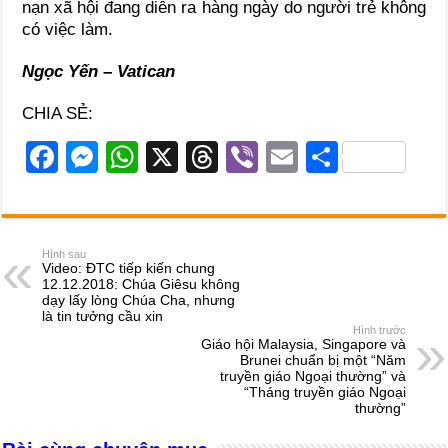
nạn xã hội đang diễn ra hàng ngày do người trẻ không
có việc làm.
Ngọc Yến – Vatican
CHIA SẺ:
F
M
W
X
T
Vi
E
S
a
e
h
hr
b
m
h
c
ss
at
e
er
ail
ar
e
e
s
a
e
Hình sau
Video: ĐTC tiếp kiến chung
b
n
A
d
12.12.2018: Chúa Giêsu không
dạy lấy lòng Chúa Cha, nhưng
o
g
p
s
là tin tưởng cầu xin
Hình trước
o
er
p
Giáo hội Malaysia, Singapore và
Brunei chuẩn bị một “Năm
k
truyền giáo Ngoại thường” và
“Tháng truyền giáo Ngoại
thường”