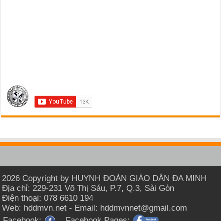
2026 Copyright by HUYNH ĐOÀN GIÁO DÂN ĐA MINH
Địa chỉ: 229-231 Võ Thị Sáu, P.7, Q.3, Sài Gòn
Điện thoại: 078 6610 194
Web: hddmvn.net - Email: hddmvnnet@gmail.com
Facebook:
Facebook Pages: