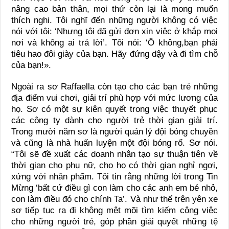
nâng cao bản thân, mọi thứ còn lại là mong muốn
thích nghi. Tôi nghĩ đến những người không có việc
nói với tôi: ‘Nhưng tôi đã gửi đơn xin việc ở khắp mọi
nơi và không ai trả lời’. Tôi nói: ‘Ồ không,bạn phải
tiêu hao đôi giày của bạn. Hãy đứng dậy và đi tìm chỗ
của bạn!».
Ngoài ra sơ Raffaella còn tạo cho các bạn trẻ những
địa điểm vui chơi, giải trí phù hợp với mức lương của
họ. Sơ có một sự kiên quyết trong việc thuyết phục
các công ty dành cho người trẻ thời gian giải trí.
Trong mười năm sơ là người quản lý đội bóng chuyền
và cũng là nhà huấn luyện một đội bóng rổ. Sơ nói.
“Tôi sẽ đề xuất các doanh nhân tạo sự thuận tiên về
thời gian cho phụ nữ, cho họ có thời gian nghỉ ngơi,
xứng với nhân phẩm. Tôi tin rằng những lời trong Tin
Mừng ‘bất cứ điều gì con làm cho các anh em bé nhỏ,
con làm điều đó cho chính Ta’. Và như thế trên yên xe
sơ tiếp tục ra đi không mệt mõi tìm kiếm công việc
cho những người trẻ, góp phần giải quyết những tệ