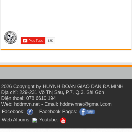
2026 Copyright by HUYNH ĐOÀN GIÁO DÂN ĐA MINH
Địa chỉ: 229-231 Võ Thị Sáu, P.7, Q.3, Sài Gòn
Điện thoại: 078 6610 194
Web: hddmvn.net - Email: hddmvnnet@gmail.com
Facebook:
Facebook Pages:
Web Albums:
Youtube: