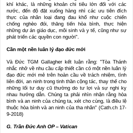
khí khác, là những khoản chi tiêu lớn đối với các
nước, đến độ đặt xuống hàng nhì các ưu tiên đích
thực của nhân loại đang đau khổ như cuộc chiến
chống nghèo đói, thăng tiến hòa bình, thực hiện
những dự án giáo dục, môi sinh và y tế, cũng như sự
phát triển các quyền con người”.
Cần một nền luân lý đạo đức mới
Và Đức TGM Gallagher kết luận rằng: ”Tòa Thánh
nhắc nhở về nhu cầu cấp thiết cần có một nền luân lý
đạo đức mới mẻ trên hoàn cầu về trách nhiệm, tình
liên đới, an ninh trong tinh thần cộng tác, thay thế cho
những lối tư duy cũ thường do tư lợi và sự nghi kỵ
nhau hướng dẫn. Chúng ta phải nhìn nhận rằng hòa
bình và an ninh của chúng ta, xét cho cùng, là điều lệ
thuộc hòa bình và an ninh của tha nhân” (Cath.ch 17-
9-2018)
G. Trần Đức Anh OP – Vatican