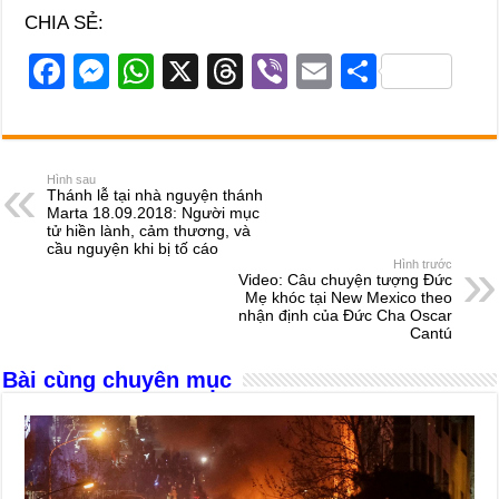
CHIA SẺ:
F
M
W
X
T
Vi
E
S
a
e
h
hr
b
m
h
c
ss
at
e
er
ail
ar
e
e
s
a
e
Hình sau
Thánh lễ tại nhà nguyện thánh
b
n
A
d
Marta 18.09.2018: Người mục
tử hiền lành, cảm thương, và
o
g
p
s
cầu nguyện khi bị tố cáo
Hình trước
o
er
p
Video: Câu chuyện tượng Đức
Mẹ khóc tại New Mexico theo
k
nhận định của Đức Cha Oscar
Cantú
Bài cùng chuyên mục