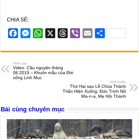
CHIA SẺ:
F
M
W
X
T
Vi
E
S
a
e
h
hr
b
m
h
c
ss
at
e
er
ail
ar
e
e
s
a
e
Hình sau
Video: Cầu nguyện tháng
b
n
A
d
06.2019 – Khuôn mẫu của Đời
sống Linh Mục
o
g
p
s
Hình trước
Thứ Hai sau Lễ Chúa Thánh
o
er
p
Thần Hiện Xuống: Đức Trinh Nữ
Ma-ri-a, Mẹ Hội Thánh
k
Bài cùng chuyên mục