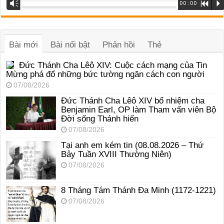
Trình
Vm
00:00
R
P
phát
âm
thanh
Bài mới
Bài nổi bật
Phản hồi
Thẻ
Đức Thánh Cha Lêô XIV: Cuộc cách mạng của Tin
Mừng phá đổ những bức tường ngăn cách con người
07/08/2026
Đức Thánh Cha Lêô XIV bổ nhiệm cha
Benjamin Earl, OP làm Tham vấn viên Bộ
Đời sống Thánh hiến
07/08/2026
Tại anh em kém tin (08.08.2026 – Thứ
Bảy Tuần XVIII Thường Niên)
07/08/2026
8 Tháng Tám Thánh Ða Minh (1172-1221)
07/08/2026