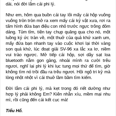
dài, nói đời lắm cái phi lý.
Như em, hôm qua buồn cái tay lôi mấy cái hộp vuông
vuông tròn tròn mở ra xem mấy cái kỷ vật xưa, rơi ra
tấm hình đứa bạn điệu con nhỏ trước ngực trông đỏm
dáng. Tủm tỉm, tiện tay chụp quăng qua cho nó, một
luồng ký ức tràn về, một thuở của quá khứ xanh um,
mấy đứa bạn nhanh tay vào cuộc khơi lại thời vàng
son quá khứ, lúc đoạt giải SV-96 xa lắc xa lơ, niềm
vui trào ngược. Mở tiếp cái hộp, sợi dây sạt loa
bluetooth nằm gọn gàng, nhoài mình ra cười trêu
ngươi, nghĩ lại phi lý khi lục tung mọi thứ để tìm, giờ
không tìm nó trồi đầu ra trêu ngươi. Hội ngộ tri kỷ mà
lòng nhột nhột vì cái thuở lầm bầm tìm kiếm.
Đời lắm cái phi lý, mà kẹt trong đó riết dường như
hợp lý phải không Em? Kiên nhẫn xíu, mềm mại nhu
mì, rồi cũng đến cái kết cục mà!
Tiểu Hổ.