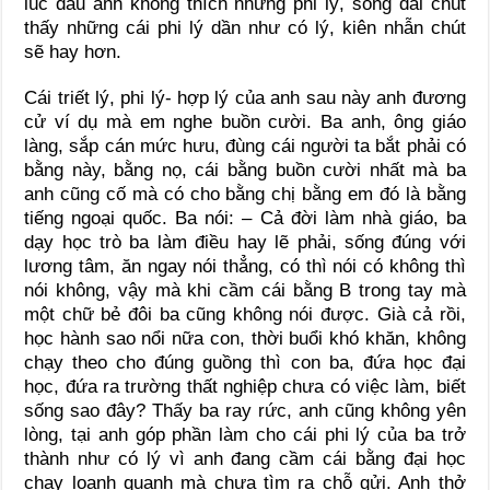
lúc đầu anh không thích những phi lý, sống dài chút
thấy những cái phi lý dần như có lý, kiên nhẫn chút
sẽ hay hơn.
Cái triết lý, phi lý- hợp lý của anh sau này anh đương
cử ví dụ mà em nghe buồn cười. Ba anh, ông giáo
làng, sắp cán mức hưu, đùng cái người ta bắt phải có
bằng này, bằng nọ, cái bằng buồn cười nhất mà ba
anh cũng cố mà có cho bằng chị bằng em đó là bằng
tiếng ngoại quốc. Ba nói: – Cả đời làm nhà giáo, ba
dạy học trò ba làm điều hay lẽ phải, sống đúng với
lương tâm, ăn ngay nói thẳng, có thì nói có không thì
nói không, vậy mà khi cầm cái bằng B trong tay mà
một chữ bẻ đôi ba cũng không nói được. Già cả rồi,
học hành sao nổi nữa con, thời buổi khó khăn, không
chạy theo cho đúng guồng thì con ba, đứa học đại
học, đứa ra trường thất nghiệp chưa có việc làm, biết
sống sao đây? Thấy ba ray rức, anh cũng không yên
lòng, tại anh góp phần làm cho cái phi lý của ba trở
thành như có lý vì anh đang cầm cái bằng đại học
chạy loanh quanh mà chưa tìm ra chỗ gửi. Anh thở