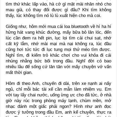
tìm thứ khác lấp vào, hà cớ gì mặt mài nhăn nhó cho
mau già, có thay đổi được gì đâu? Khi tìm không
thấy, lúc không tìm nó lù lù xuất hiện cho mà coi.
Giống như, hôm mới mua cái loa bluetooth về hí ha hí
hửng hát vang khúc đường, mấy bữa bỏ lăn lóc, đến
lúc cần đem ra hết pin, lục lọi tìm cái chui sạt, nhớ
cất kỹ lắm, nhớ mài mại mà nại không ra, lúc đầu
cũng hơi tức tức đi lục tung mọi thứ méo tìm được.
Nghỉ tìm, đi kiếm trò khác chơi cho vui khỏa đi cái
nhùng nhằng bức bối trong đầu. Nghĩ đời có bao
nhiêu lâu để sống cứ lăn tăn với mấy chuyện vớ vẩn
mất thời gian.
Hôm đi theo Anh, chuyến đi dài, trên xe nạnh ai nấy
ngủ, chỉ mỗi bác tài xế cần mẫn làm nhiệm vụ. Em
với tay lấy chai nước, uống ừng ực cho đã tức, ở nhà
giờ này rúc trong phòng máy lạnh, chùm mền, mở
nhạc đánh một giấc phải ngon? Hình như anh đọc
được ý tưởng trong đầu Em, anh kể chuyện, thực ra