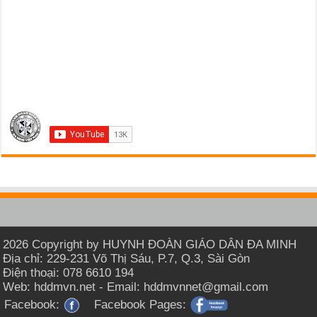
2026 Copyright by HUYNH ĐOÀN GIÁO DÂN ĐA MINH
Địa chỉ: 229-231 Võ Thị Sáu, P.7, Q.3, Sài Gòn
Điện thoại: 078 6610 194
Web: hddmvn.net - Email: hddmvnnet@gmail.com
Facebook:
Facebook Pages: