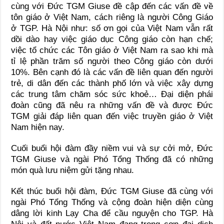
cùng với Đức TGM Giuse đề cập đến các vấn đề về
tôn giáo ở Việt Nam, cách riêng là người Công Giáo
ở TGP. Hà Nội như: số ơn gọi của Việt Nam vẫn rất
dồi dào hay việc giáo dục Công giáo còn hạn chế;
việc tổ chức các Tôn giáo ở Việt Nam ra sao khi mà
tỉ lệ phần trăm số người theo Công giáo còn dưới
10%. Bên cạnh đó là các vấn đề liên quan đến người
trẻ, di dân đến các thành phố lớn và việc xây dựng
các trung tâm chăm sóc sức khoẻ… Đại diện phái
đoàn cũng đã nêu ra những vấn đề và được Đức
TGM giải đáp liên quan đến việc truyền giáo ở Việt
Nam hiện nay.
Cuối buổi hội đàm đầy niềm vui và sự cởi mở, Đức
TGM Giuse và ngài Phó Tổng Thống đã có những
món quà lưu niệm gửi tặng nhau.
Kết thúc buổi hội đàm, Đức TGM Giuse đã cùng với
ngài Phó Tổng Thống và cộng đoàn hiện diện cùng
dâng lời kinh Lạy Cha để cầu nguyện cho TGP. Hà