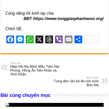
Cùng dâng lời kinh lạy cha
BBT https://www.tonggiaophanhanoi.org/
CHIA SẺ:
F
M
W
X
T
Vi
E
S
a
e
h
hr
b
m
h
c
ss
at
e
er
ail
ar
e
e
s
a
e
Hình sau
Hiệp Hội Đa Minh Mẫu Tâm Hải
b
n
A
d
Phòng: Hồng Ân Tiên Khấn và
Vĩnh Khấn
o
g
p
s
Hình trước
Từng đàn rắn bò lên tôn kính
o
er
p
Đức Mẹ
k
Bài cùng chuyên mục