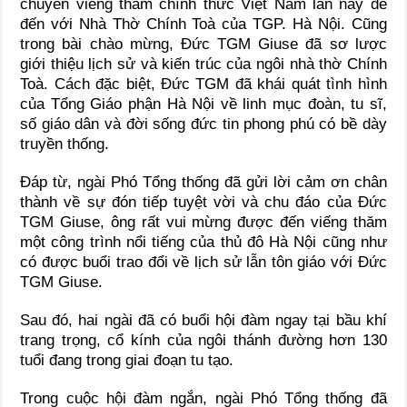
chuyến viếng thăm chính thức Việt Nam lần này để
đến với Nhà Thờ Chính Toà của TGP. Hà Nội. Cũng
trong bài chào mừng, Đức TGM Giuse đã sơ lược
giới thiệu lịch sử và kiến trúc của ngôi nhà thờ Chính
Toà. Cách đặc biệt, Đức TGM đã khái quát tình hình
của Tổng Giáo phận Hà Nội về linh mục đoàn, tu sĩ,
số giáo dân và đời sống đức tin phong phú có bề dày
truyền thống.
Đáp từ, ngài Phó Tổng thống đã gửi lời cảm ơn chân
thành về sự đón tiếp tuyệt vời và chu đáo của Đức
TGM Giuse, ông rất vui mừng được đến viếng thăm
một công trình nổi tiếng của thủ đô Hà Nội cũng như
có được buổi trao đổi về lịch sử lẫn tôn giáo với Đức
TGM Giuse.
Sau đó, hai ngài đã có buổi hội đàm ngay tại bầu khí
trang trọng, cổ kính của ngôi thánh đường hơn 130
tuổi đang trong giai đoạn tu tạo.
Trong cuộc hội đàm ngắn, ngài Phó Tổng thống đã