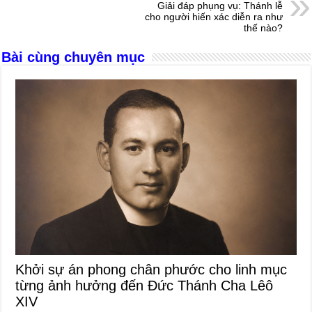
o
g
p
s
Giải đáp phụng vụ: Thánh lễ
cho người hiến xác diễn ra như
o
er
p
thế nào?
k
Bài cùng chuyên mục
Khởi sự án phong chân phước cho linh mục
từng ảnh hưởng đến Đức Thánh Cha Lêô
XIV