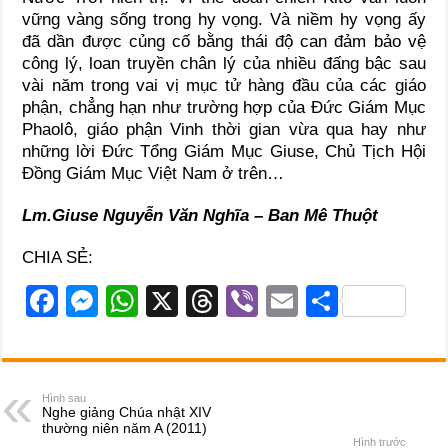
vững vàng sống trong hy vọng. Và niềm hy vọng ấy
đã dần được củng cố bằng thái độ can đảm bảo vệ
công lý, loan truyền chân lý của nhiều đấng bậc sau
vài năm trong vai vị mục tử hàng đầu của các giáo
phận, chẳng hạn như trường hợp của Đức Giám Mục
Phaolô, giáo phận Vinh thời gian vừa qua hay như
những lời Đức Tổng Giám Mục Giuse, Chủ Tịch Hội
Đồng Giám Mục Việt Nam ở trên…
Lm.Giuse Nguyễn Văn Nghĩa – Ban Mê Thuột
CHIA SẺ:
F
M
W
X
T
Vi
E
S
a
e
h
hr
b
m
h
c
ss
at
e
er
ail
ar
e
e
s
a
e
Hình sau
Nghe giảng Chúa nhật XIV
b
n
A
d
thường niên năm A (2011)
Hình trước