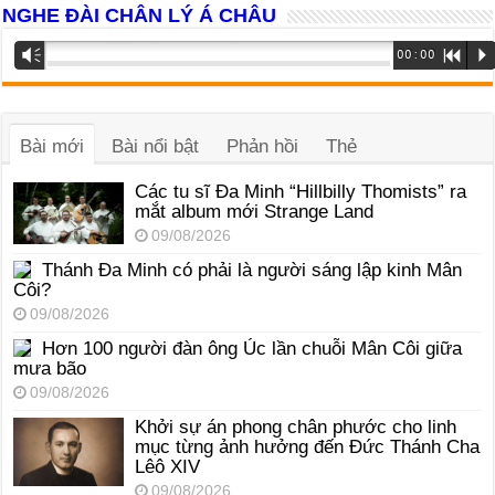
NGHE ĐÀI CHÂN LÝ Á CHÂU
Trình
Vm
00:00
R
P
phát
âm
thanh
Bài mới
Bài nổi bật
Phản hồi
Thẻ
Các tu sĩ Đa Minh “Hillbilly Thomists” ra
mắt album mới Strange Land
09/08/2026
Thánh Đa Minh có phải là người sáng lập kinh Mân
Côi?
09/08/2026
Hơn 100 người đàn ông Úc lần chuỗi Mân Côi giữa
mưa bão
09/08/2026
Khởi sự án phong chân phước cho linh
mục từng ảnh hưởng đến Đức Thánh Cha
Lêô XIV
09/08/2026