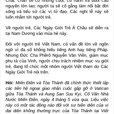
Chắc chắn sẽ có những cuộc cử hành và buổi cầu
nguyện lớn lao; người ta sẽ cố gắng làm nổi bật đời
sống và tiểu sử các vị tử đạo. Các nghi lễ này sẽ
luôn nhắm tới người trẻ.
Về người trẻ, Các Ngày Giới Trẻ Á Châu sẽ diễn ra
tại Nam Dương vào mùa hè này.
Đối với người trẻ Việt Nam, có vấn đề lớn về ngôn
ngữ vì đa số không hiểu tiếng Anh hay tiếng Pháp.
Nhưng Đức Cha Phêrô Nguyễn Văn Viên, giám mục
phụ tá của Vinh, người chịu trách nhiệm mục vụ giới
trẻ, đang tổ chức một nhóm người Việt tham dự Các
Ngày Giới Trẻ nói trên.
Hỏi
:
Miến Điện và Tòa Thánh đã chính thức thiết lập
các liên hệ ngoại giao nhân cuộc gặp gỡ ở Vatican
giữa Tòa Thánh và Aung San Suu Kyi, Cố Vấn Nhà
Nước Miến Điện, ngày 4 tháng 5 vừa qua. Liệu việc
này có một tác động nào đối với sự hiện diện của vị
đại diện không thường trực của Tòa Thánh tại Việt