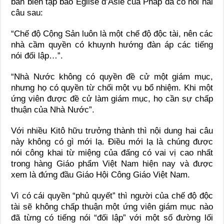
ban biên tập báo Église d’Asie của Pháp đã có nói hai
câu sau:
“Chế độ Cộng Sản luôn là một chế độ độc tài, nên các
nhà cầm quyền có khuynh hướng đàn áp các tiếng
nói đối lập…”.
“Nhà Nước không có quyền đề cử một giám mục,
nhưng họ có quyền từ chối một vụ bổ nhiệm. Khi một
ứng viên được đề cử làm giám mục, họ cần sự chấp
thuận của Nhà Nước”.
Với nhiều Kitô hữu trưởng thành thì nội dung hai câu
này không có gì mới lạ. Điều mới lạ là chúng được
nói công khai từ miệng của đấng có vai vị cao nhất
trong hàng Giáo phẩm Việt Nam hiện nay và được
xem là đứng đầu Giáo Hội Công Giáo Việt Nam.
Vì có cái quyền “phủ quyết” thì người của chế độ độc
tài sẽ không chấp thuận một ứng viên giám mục nào
đã từng có tiếng nói “đối lập” với một số đường lối