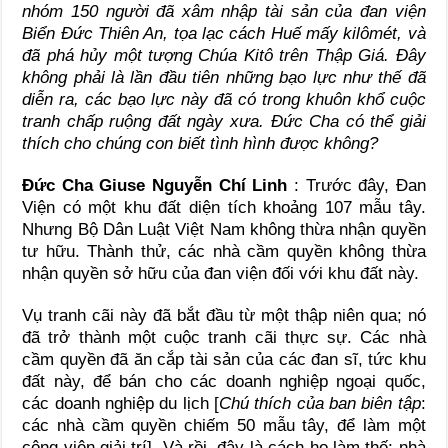
nhóm 150 người đã xâm nhập tài sản của đan viện
Biển Đức Thiên An, tọa lạc cách Huế mấy kilômét, và
đã phá hủy một tượng Chúa Kitô trên Thập Giá. Đây
không phải là lần đầu tiên những bạo lực như thế đã
diễn ra, các bạo lực này đã có trong khuôn khổ cuộc
tranh chấp ruộng đất ngày xưa. Đức Cha có thể giải
thích cho chúng con biết tình hình được không?
Đức Cha Giuse Nguyễn Chí Linh
: Trước đây, Đan
Viện có một khu đất diện tích khoảng 107 mẫu tây.
Nhưng Bộ Dân Luật Việt Nam không thừa nhận quyền
tư hữu. Thành thử, các nhà cầm quyền không thừa
nhận quyền sở hữu của đan viện đối với khu đất này.
Vụ tranh cãi này đã bắt đầu từ một thập niên qua; nó
đã trở thành một cuộc tranh cãi thực sự. Các nhà
cầm quyền đã ăn cắp tài sản của các đan sĩ, tức khu
đất này, để bán cho các doanh nghiệp ngoại quốc,
các doanh nghiệp du lịch [
Chú thích của ban biên tập
:
các nhà cầm quyền chiếm 50 mẫu tây, để làm một
công viên giải trí]. Và rồi, đây là cách họ làm thế: nhà