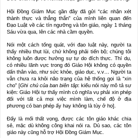
Hội Đồng Giám Mục gần đây đã gửi “các nhận xét
thành thực và thẳng thắn” của mình liên quan đến
Đạo Luật về các tín ngưỡng và tôn giáo, ngày 1 tháng
Sáu vừa qua, lên các nhà cầm quyền.
Nói một cách tổng quát, với đạo luật này, người ta
thấy nhiều thụt lùi, chứ không phải tiến bộ; chúng tôi
không luôn được hưởng sự tự do đích thực. Thí dụ,
có nhiều lãnh vực trong đó Giáo Hội không có quyền
dấn thân vào, như sức khỏe, giáo dục, v.v… Người ta
vẫn chưa ra khỏi não trạng của hệ thống gọi là “xin
cho” [
Ghi chú của ban biên tập
: kiểu nói này mô tả sự
kiện: Giáo Hội tự thấy mình có nghĩa vụ phải xin phép
đối với tất cả mọi việc mình làm, chế độ ở địa
phương có ban phép ấy hay không là tùy ở họ].
Đấy là mối thất vọng, được các tôn giáo khác chia
sẻ, mặc dù không công khai nói ra. Dù sao, các tôn
giáo này cũng hỗ trợ Hội Đồng Giám Mục.