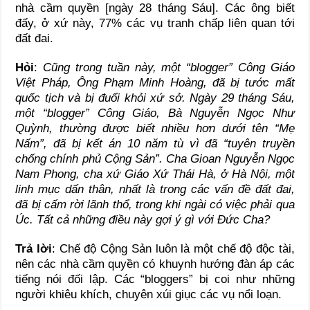
nhà cầm quyền [ngày 28 tháng Sáu]. Các ông biết
đấy, ở xứ này, 77% các vụ tranh chấp liên quan tới
đất đai.
Hỏi
:
Cũng trong tuần này, một “blogger” Công Giáo
Việt Pháp, Ông Phạm Minh Hoàng, đã bị tước mất
quốc tịch và bị đuổi khỏi xứ sở. Ngày 29 tháng Sáu,
một “blogger” Công Giáo, Bà Nguyễn Ngọc Như
Quỳnh, thường được biết nhiều hơn dưới tên “Mẹ
Nấm”, đã bị kết án 10 năm tù vì đã “tuyên truyền
chống chính phủ Cộng Sản”. Cha Gioan Nguyễn Ngọc
Nam Phong, cha xứ Giáo Xứ Thái Hà, ở Hà Nội, một
linh mục dấn thân, nhất là trong các vấn đề đất đai,
đã bị cấm rời lãnh thổ, trong khi ngài có việc phải qua
Úc. Tất cả những điều này gợi ý gì với Đức Cha?
Trả lời
: Chế độ Cộng Sản luôn là một chế độ độc tài,
nên các nhà cầm quyền có khuynh hướng đàn áp các
tiếng nói đối lập. Các “bloggers” bị coi như những
người khiêu khích, chuyên xúi giục các vụ nổi loạn.