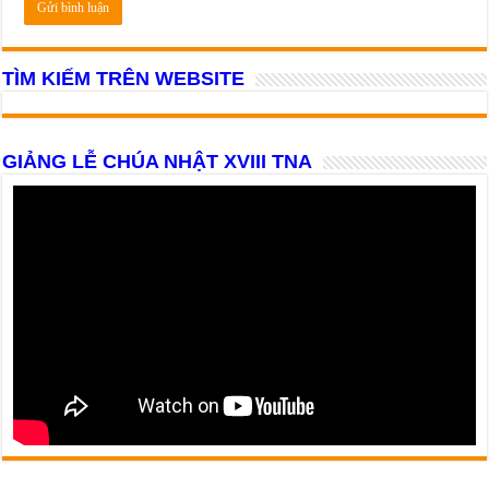
TÌM KIẾM TRÊN WEBSITE
GIẢNG LỄ CHÚA NHẬT XVIII TNA