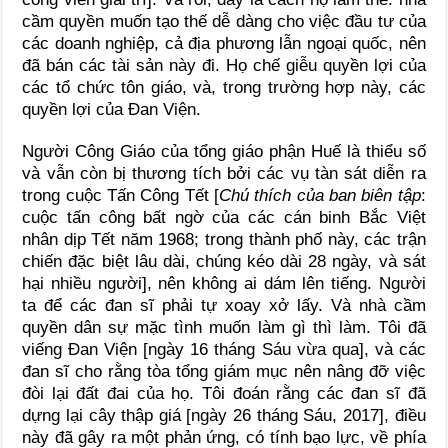
cầm quyền muốn tạo thế dễ dàng cho việc đầu tư của
các doanh nghiệp, cả địa phương lẫn ngoại quốc, nên
đã bán các tài sản này đi. Họ chế giễu quyền lợi của
các tổ chức tôn giáo, và, trong trường hợp này, các
quyền lợi của Đan Viện.
Người Công Giáo của tổng giáo phận Huế là thiểu số
và vẫn còn bị thương tích bởi các vụ tàn sát diễn ra
trong cuộc Tấn Công Tết [
Chú thích của ban biên tập
:
cuộc tấn công bất ngờ của các cán binh Bắc Việt
nhân dịp Tết năm 1968; trong thành phố này, các trận
chiến đặc biệt lâu dài, chúng kéo dài 28 ngày, và sát
hại nhiều người], nên không ai dám lên tiếng. Người
ta để các đan sĩ phải tự xoay xở lấy. Và nhà cầm
quyền dân sự mặc tình muốn làm gì thì làm. Tôi đã
viếng Đan Viện [ngày 16 tháng Sáu vừa qua], và các
đan sĩ cho rằng tòa tổng giám mục nên nâng đỡ việc
đòi lại đất đai của họ. Tôi đoán rằng các đan sĩ đã
dựng lại cây thập giá [ngày 26 tháng Sáu, 2017], điều
này đã gây ra một phản ứng, có tính bạo lực, về phía