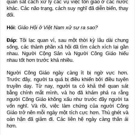
quan sát cách xử lý các vụ việc tôn giáo ở các nước
khác. Các não trạng, cách suy nghĩ đã diễn biến, thay
đổi.
Hỏi
:
Giáo Hội ở Việt Nam xử sự ra sao?
Đáp
: Tôi lạc quan vì, sau một thời kỳ lâu dài chung
sống, các thành phần xã hội đã tìm cách xích lại gần
nhau. Người Cộng Sản và Người Công Giáo hiểu
nhau tốt hơn trước khá nhiều.
Người Công Giáo ngày càng ít bị ngờ vực hơn.
Trước đây, người ta quá bị điều khiển bởi điều tuyên
truyền dạy. Từ nay, người ta có khả thể quan sát
bằng chính mắt mình, và họ đã khám phá ra rằng
người Công Giáo không xấu như trước đây người ta
vốn nghĩ. Và rồi, việc làm chứng của người Công
Giáo trở nên mỗi ngày một tích cực hơn. Thù ghét và
oán hận đã giảm đi. Các liên hệ ngày càng thân ái
hơn.