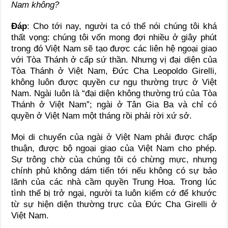
Nam không?
Đáp
: Cho tới nay, người ta có thể nói chúng tôi khá
thất vọng: chúng tôi vốn mong đợi nhiều ở giây phút
trong đó Việt Nam sẽ tạo được các liên hệ ngoại giao
với Tòa Thánh ở cấp sứ thần. Nhưng vị đại diện của
Tòa Thánh ở Việt Nam, Đức Cha Leopoldo Girelli,
không luôn được quyền cư ngụ thường trực ở Việt
Nam. Ngài luôn là “đại diện không thường trú của Tòa
Thánh ở Việt Nam”; ngài ở Tân Gia Ba và chỉ có
quyền ở Việt Nam một tháng rồi phải rời xứ sở.
Mọi di chuyển của ngài ở Việt Nam phải được chấp
thuận, được bộ ngoại giao của Việt Nam cho phép.
Sự trông chờ của chúng tôi có chừng mực, nhưng
chính phủ không dám tiến tới nếu không có sự bảo
lãnh của các nhà cầm quyền Trung Hoa. Trong lúc
tình thế bị trở ngại, người ta luôn kiếm cớ để khước
từ sự hiện diện thường trực của Đức Cha Girelli ở
Việt Nam.