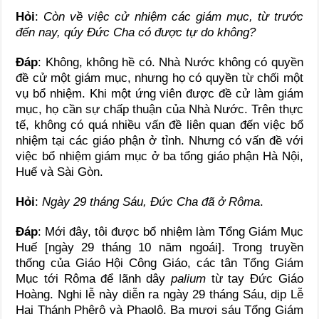
Hỏi
:
Còn về việc cử nhiệm các giám mục, từ trước
đến nay, qúy Đức Cha có được tự do không?
Đáp
: Không, không hề có. Nhà Nước không có quyền
đề cử một giám mục, nhưng họ có quyền từ chối một
vụ bổ nhiệm. Khi một ứng viên được đề cử làm giám
mục, họ cần sự chấp thuận của Nhà Nước. Trên thực
tế, không có quá nhiều vấn đề liên quan đến việc bổ
nhiệm tại các giáo phận ở tỉnh. Nhưng có vấn đề với
việc bổ nhiệm giám mục ở ba tổng giáo phận Hà Nội,
Huế và Sài Gòn.
Hỏi
:
Ngày 29 tháng Sáu, Đức Cha đã ở Rôma
.
Đáp
: Mới đây, tôi được bổ nhiệm làm Tổng Giám Mục
Huế [ngày 29 tháng 10 năm ngoái]. Trong truyền
thống của Giáo Hội Công Giáo, các tân Tổng Giám
Mục tới Rôma để lãnh dây
palium
từ tay Đức Giáo
Hoàng. Nghi lễ này diễn ra ngày 29 tháng Sáu, dịp Lễ
Hai Thánh Phêrô và Phaolô. Ba mươi sáu Tổng Giám