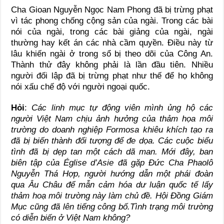
Cha Gioan Nguyễn Ngọc Nam Phong đã bị trừng phạt
vì tác phong chống cộng sản của ngài. Trong các bài
nói của ngài, trong các bài giảng của ngài, ngài
thường hay kết án các nhà cầm quyền. Điều này từ
lâu khiến ngài ở trong sổ bị theo dõi của Công An.
Thành thử đây không phải là lần đầu tiên. Nhiều
người đối lập đã bị trừng phạt như thế để họ không
nói xấu chế độ với người ngoại quốc.
Hỏi
:
Các linh mục tự động viên mình ủng hộ các
người Việt Nam chịu ảnh hưởng của thảm họa môi
trường do doanh nghiệp Formosa khiêu khích tạo ra
đã bị biến thành đối tượng để đe dọa. Các cuộc biểu
tình đã bị dẹp tan một cách dã man. Mới đây, ban
biên tập của Église d’Asie đã gặp Đức Cha Phaolô
Nguyễn Thá Hợp, người hướng dẫn một phái đoàn
qua Âu Châu để mẫn cảm hóa dư luận quốc tế lấy
thảm hoạ môi trường này làm chủ đề. Hội Đồng Giám
Mục cũng đã lên tiếng công bố.Tình trạng môi trường
có diễn biến ở Việt Nam không?