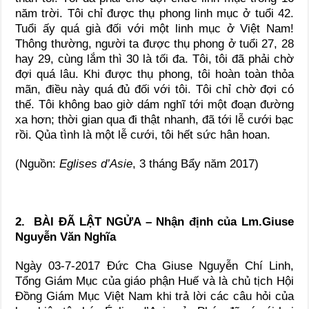
năm trời. Tôi chỉ được thụ phong linh mục ở tuổi 42.
Tuổi ấy quá già đối với một linh mục ở Việt Nam!
Thông thường, người ta được thụ phong ở tuổi 27, 28
hay 29, cùng lắm thì 30 là tối đa. Tôi, tôi đã phải chờ
đợi quá lâu. Khi được thụ phong, tôi hoàn toàn thỏa
mãn, điều này quá đủ đối với tôi. Tôi chỉ chờ đợi có
thế. Tôi không bao giờ dám nghĩ tới một đoạn đường
xa hơn; thời gian qua đi thật nhanh, đã tới lễ cưới bạc
rồi. Qủa tình là một lễ cưới, tôi hết sức hân hoan.
(Nguồn:
Eglises d’Asie
, 3 tháng Bẩy năm 2017)
2. BÀI ĐÃ LẬT NGỬA – Nhận định của Lm.Giuse
Nguyễn Văn Nghĩa
Ngày 03-7-2017 Đức Cha Giuse Nguyễn Chí Linh,
Tổng Giám Mục của giáo phận Huế và là chủ tịch Hội
Đồng Giám Mục Việt Nam khi trả lời các câu hỏi của