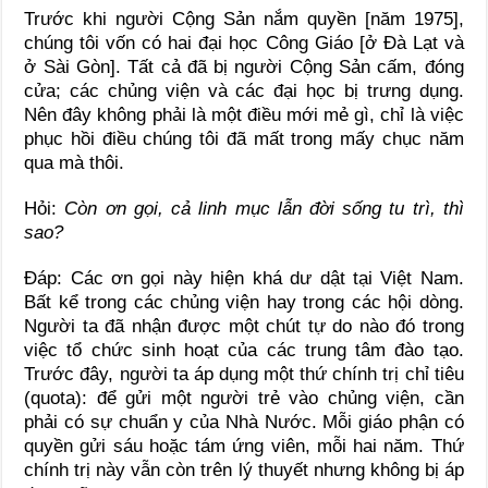
Trước khi người Cộng Sản nắm quyền [năm 1975],
chúng tôi vốn có hai đại học Công Giáo [ở Đà Lạt và
ở Sài Gòn]. Tất cả đã bị người Cộng Sản cấm, đóng
cửa; các chủng viện và các đại học bị trưng dụng.
Nên đây không phải là một điều mới mẻ gì, chỉ là việc
phục hồi điều chúng tôi đã mất trong mấy chục năm
qua mà thôi.
Hỏi:
Còn ơn gọi, cả linh mục lẫn đời sống tu trì, thì
sao?
Đáp: Các ơn gọi này hiện khá dư dật tại Việt Nam.
Bất kể trong các chủng viện hay trong các hội dòng.
Người ta đã nhận được một chút tự do nào đó trong
việc tổ chức sinh hoạt của các trung tâm đào tạo.
Trước đây, người ta áp dụng một thứ chính trị chỉ tiêu
(quota): để gửi một người trẻ vào chủng viện, cần
phải có sự chuẩn y của Nhà Nước. Mỗi giáo phận có
quyền gửi sáu hoặc tám ứng viên, mỗi hai năm. Thứ
chính trị này vẫn còn trên lý thuyết nhưng không bị áp