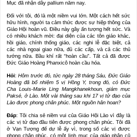
Mục đã nhận dây pallium năm nay.
Đối với tôi, đó là một niềm vui lớn. Một cách hết sức
hữu hình, người ta cảm thức được sự hiệp thông của
Giáo Hội hoàn vũ. Điều này gây ấn tượng hết sức. Và
có nhiều khách mời: đại diện của các tôn giáo khác,
hồi giáo, chính thống giáo, các nghi lễ đặc biệt, cả
các nhà ngoại giao nữa, đủ các cấp, và cả các thủ
tướng nữa. Bầu khí rất “hoàn cầu”. Tất cả đã được
Đức Giáo Hoàng Phanxicô hoàn cầu hóa.
Hỏi
:
Hôm trước đó, tức ngày 28 tháng Sáu, Đức Giáo
Hoàng đã bổ nhiệm 5 vị Hồng Y, trong đó, có Đức
Cha Louis-Marie Ling Mangkhanekhoun, giám mục
Paksé, ở Lào. Một vài tháng sau khi 17 vị tử đạo của
Lào được phong chân phúc. Một nguồn hân hoan?
Đáp
: Tôi chia sẻ niềm vui của Giáo Hội Lào vì đây là
các vị tử đạo đầu tiên được phong chân phúc. Tôi đã
ở Vạn Tượng để dự lễ ấy vì, trong số các vị được
phong chân phúc, có một linh mục của giáo phận cũ