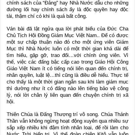
chính sách của “Đảng” hay Nhà Nước dẫu cho những
đường lối hay chính sách ấy là độc quyền hay độc
tài, thậm chí có khi là quá bất công.
Ván bài đã lật ngửa qua lời phát biểu của Đức Cha
Chủ Tịch Hội Đồng Giám Mục Việt Nam.. Để có được
một sự chấp thuận nào đó cho một ứng viên Giám
Mục thì Nhà Nước luôn có một thời gian khá dài để
tìm hiểu, gặp gỡ, trao đổi…với chính ứng viên. Vì
thế, việc các đấng bậc cấp cao trong Giáo Hội Công
Giáo Việt Nam ít có tiếng nói liên quan đến chính trị,
nhân quyền, luật lệ…thì cũng là điều dễ hiểu. Thực tế
cho thấy là một thời gian ngắn sau khi làm giám mục
thì dường như ít có đấng nào lên tiếng bảo vệ công
lý, nói lời chân lý liên quan đến chuyện chính trị xã
hội.
Thiên Chúa là Đấng Thượng trí vô song. Chúa Thánh
Thần vẫn không ngừng hoạt động xuyên qua nhiều sự
sắp xếp nhiều khi đậm tính nhân loại, để rồi làm cho
Nước Trời hiển trị. Vì thế đoàn chiên Kitô vẫn luôn