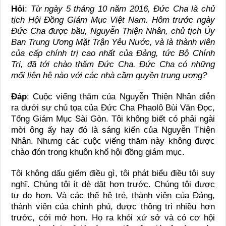
Hỏi
:
Từ ngày 5 tháng 10 năm 2016, Đức Cha là chủ
tịch Hội Đồng Giám Mục Việt Nam. Hôm trước ngày
Đức Cha được bầu, Nguyễn Thiện Nhân, chủ tịch Ủy
Ban Trung Ương Mặt Trận Yêu Nước, và là thành viên
của cấp chính trị cao nhất của Đảng, tức Bộ Chính
Trị, đã tới chào thăm Đức Cha. Đức Cha có những
mối liên hệ nào với các nhà cầm quyền trung ương?
Đáp
: Cuộc viếng thăm của Nguyễn Thiện Nhân diễn
ra dưới sự chủ tọa của Đức Cha Phaolô Bùi Văn Đọc,
Tổng Giám Mục Sài Gòn. Tôi không biết có phải ngài
mời ông ấy hay đó là sáng kiến của Nguyễn Thiện
Nhân. Nhưng các cuộc viếng thăm này không được
chào đón trong khuôn khổ hội đồng giám mục.
Tôi không dấu giếm điều gì, tôi phát biểu điều tôi suy
nghĩ. Chúng tôi ít dè dặt hơn trước. Chúng tôi được
tự do hơn. Và các thế hệ trẻ, thành viên của Đảng,
thành viên của chính phủ, được thông tri nhiều hơn
trước, cởi mở hơn. Họ ra khỏi xứ sở và có cơ hội