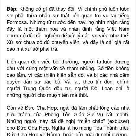
Đáp
: Không có gì đã thay đổi. Vì chính phủ luôn luôn
sợ phải thừa nhận sự thật liên quan tới vụ tai tiếng
Formosa. Nhưng từ trước đến nay, họ nhìn nhận rằng
đây là một thảm họa và nhận định rằng Việt Nam
chưa có đủ trải nghiệm để xử lý các vụ việc như thế.
Xứ sở chưa có đủ chuyên viên, và đây là cái giá rất
cao mà xứ sở phải trả.
Liên quan đến việc bồi thường, người ta luôn đương
đầu với cùng một vấn đề tham nhũng. Số tiền không
cao lắm, vì các thiên kiến sẵn có, và bị các nhà cầm
quyền dân sự bác bỏ. Vả lại, theo tin đồn, chính
người Trung Quốc đầu tư; người Đài Loan chỉ là
những người cho muợn tên mà thôi.
Còn về Đức Cha Hợp, ngài đã làm phật lòng các nhà
hữu trách của Phòng Tôn Giáo Sự Vụ rất mạnh.
Những người này đã đề nghị “miễn chấp” (excuser)
cho Đức Cha Hợp. Nghĩa là họ mong Tòa Thánh triệu
Đức Cha Hợp về Rôma, hoặc gửi ngài đi nghỉ dưỡng.