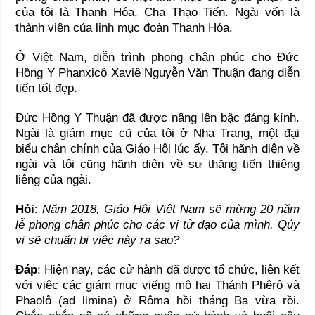
của tôi là Thanh Hóa, Cha Thạo Tiến. Ngài vốn là
thành viên của linh mục đoàn Thanh Hóa.
Ở Việt Nam, diễn trình phong chân phúc cho Đức
Hồng Y Phanxicô Xaviê Nguyễn Văn Thuận đang diễn
tiến tốt đẹp.
Đức Hồng Y Thuận đã được nâng lên bậc đáng kính.
Ngài là giám mục cũ của tôi ở Nha Trang, một đại
biểu chân chính của Giáo Hội lúc ấy. Tôi hãnh diện về
ngài và tôi cũng hãnh diện về sự thăng tiến thiêng
liêng của ngài.
Hỏi
:
Năm 2018, Giáo Hội Việt Nam sẽ mừng 20 năm
lễ phong chân phúc cho các vị tử đạo của mình. Qúy
vị sẽ chuẩn bị việc này ra sao?
Đáp
: Hiện nay, các cử hành đã được tổ chức, liên kết
với việc các giám mục viếng mộ hai Thánh Phêrô và
Phaolô (ad limina) ở Rôma hồi tháng Ba vừa rồi.