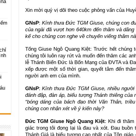
ina
Xin mời quý vị dõi theo cuộc phỏng vấn của Huy
GNsP
:
Kính thưa Đức TGM Giuse, chúng con đượ
iểm
của ngài đã vượt hơn 640km đến thăm và dâng 
kể cho chúng con nghe về chuyến viếng thăm n
Tổng Giuse Ngô Quang Kiệt: Trước hết chúng tô
chỉ
ình
chúng tôi luôn ray rứt và muốn đến thăm các anh
lễ Thánh Biển Đức là Bổn Mạng của ĐVTA và Đan
xếp được một số thời gian, quyết tâm đến thăm
người anh em của mình.
i
Sáu
GNsP
:
Kính thưa Đức TGM Giuse, nhiều người 
đánh đập, đàn áp, biểu tượng Thánh thiêng của 
“bóng dáng của bách đạo thời Văn Thân, triề
chúng con nhận xét về ý kiến này?
Đức TGM Giuse Ngô Quang Kiệt
: Khi đi thăm
giác trong tôi đọng lại là đau và xót. Đau buồn
Thánh Giá là biểu tượng cao nhất của Tôn giáo 