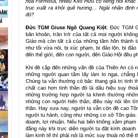
họa Formosa, nhiều Kitô Hữu có tiếng nói khác
trục xuất ra khỏi quê hương… Ngài nhận định 
đó?
Đức TGM Giuse Ngô Quang Kiệt
: Đức TGM Gi
băn khoăn, trăn trở của tất cả mọi người không
Giáo mà còn tất cả của những tâm hồn thành tâ
như tôi vừa nói, bị xúc phạm, bị đảo lộn, bị đả
đến thế giới, đến con người, đến Giáo Hội đều p
Khi đề cập đến những vấn đề của Thiên An có 
những người quan tâm lấy làm lo ngại, chẳng h
Chúng ta vẫn thường có bậc thang giá trị tinh t
chất cao hơn tinh thần đó là dấu hiệu suy thoá
những trường hợp người ta khinh thường những
những con người hiến thân, điều này nói lên tìn
thần. Hay xưa nay, người ta vẫn còn đề cao Tôn
người tu hành, cũng như những cơ sở Tôn giáo. K
doanh, lợi nhuận. Nếu hai bên không xâm phạm đ
đằng này khi trực diện người ta đặt kinh doanh 
làm kinh tế thì phải nói là mức suy thoái nó thê 