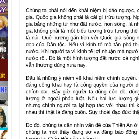
Chúng ta phải nói đến khái niệm bị đảo ngược,
gia. Quốc gia không phải là cái gì trừu tượng. 
gia bằng những từ như đất nước, non sông, là n
gia không phải là một biểu tượng trừu tượng thế 
là núi. Quê hương gắn liền với Quốc gia sông n
đẹp của Dân tộc. Nếu vì kinh tế mà tàn phá thi
nước. Khi người ta vì kinh tế lợi nhuận mà người
nước rồi. Đó là một hình tượng đất nước cả ngh
vẫn thường dùng xưa nay.
Đâu là những ý niệm về khái niệm chính quyền.
đáng công khai hay là công quyền của người d
chính đại. Bây giờ người ta dùng côn đồ, dùn
lượng ở ngoài pháp luật. Nếu hai lực lượng g
nhưng chính người ta lại hợp tác với nhau thì k
nhau thì thật là đáng buồn. Suy thoái đạo đức thậ
Do đó, chúng ta cần nhìn vấn đề của Thiên An ở
chúng ta mới thấy đáng sợ và đáng báo động 
tương lai Giáo Hội của chúng ta.