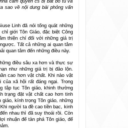
 nhà cầm quyền cs bị bắt bỏ tù và
ra sao về nội dung bài phỏng vấn
use Linh đã nói tổng quát những
 chỉ giới Tôn Giáo, đặc biệt Công
m thiện chí đối với những giá trị
o ngược. Tất cả những ai quan tâm
hải quan tâm đến những điều này.
những điều sâu xa hơn và thực sự
ạn như những giá trị bị đảo lộn.
hần cao hơn vật chất. Khi nào vật
i của xã hội rất đáng ngại. Trong
 tập tục Tôn giáo, khinh thường
h trạng đặt vật chất cao hơn tinh
 giáo, kính trọng Tôn giáo, những
hi người ta đề cao tiền bạc, kinh
ến nhau thì đã suy thoái rồi. Còn
lợi nhuận để tàn phá Tôn giáo, để
thảm.