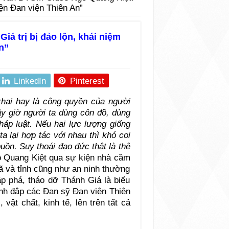
iện Đan viện Thiên An”
á trị bị đảo lộn, khái niệm
n”
LinkedIn
Pinterest
khai hay là công quyền của người
ây giờ người ta dùng côn đồ, dùng
háp luật. Nếu hai lực lượng giống
a lại hợp tác với nhau thì khó coi
buồn. Suy thoái đạo đức thật là thê
 Quang Kiệt qua sự kiện nhà cầm
ã và tỉnh cũng như an ninh thường
p phá, tháo dỡ Thánh Giá là biểu
ánh đập các Đan sỹ Đan viện Thiên
 vật chất, kinh tế, lên trên tất cả