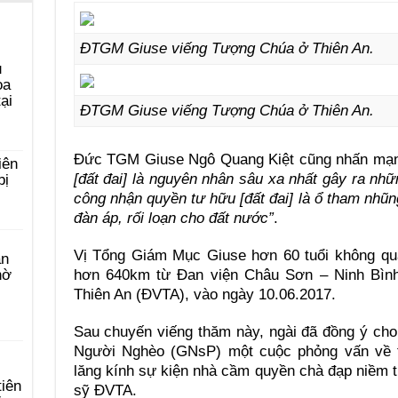
ĐTGM Giuse viếng Tượng Chúa ở Thiên An.
u
ọa
ại
ĐTGM Giuse viếng Tượng Chúa ở Thiên An.
Đức TGM Giuse Ngô Quang Kiệt cũng nhấn mạn
iên
[đất đai] là nguyên nhân sâu xa nhất gây ra nhữ
bị
công nhận quyền tư hữu [đất đai] là ổ tham nhũng
đàn áp, rối loạn cho đất nước”
.
Vị Tổng Giám Mục Giuse hơn 60 tuổi không qu
àn
hơn 640km từ Đan viện Châu Sơn – Ninh Bìn
hờ
Thiên An (ĐVTA), vào ngày 10.06.2017.
Sau chuyến viếng thăm này, ngài đã đồng ý ch
Người Nghèo (GNsP) một cuộc phỏng vấn về t
lăng kính sự kiện nhà cầm quyền chà đạp niềm 
tiên
sỹ ĐVTA.