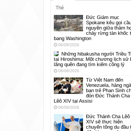
Thẻ
Đức Giám mục
Spokane kêu gọi cầ
nguyện giữa thảm h
cháy rừng tàn khốc t
bang Washington
06/08/2026
Những hibakusha người Triều T
tại Hiroshima: Một chương lịch sử 
lãng quên đang tìm kiếm công lý
06/08/2026
Từ Việt Nam đến
Venezuela, hàng ng
bạn trẻ Phan Sinh c
đón Đức Thánh Cha
Lêô XIV tại Assisi
06/08/2026
Đức Thánh Cha Lêô
XIV sẽ thực hiện
chuyến tông du đầu 