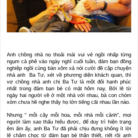
Anh chồng nhà nọ thoải mái vui vẻ ngồi nhấp từng
ngụm cà phê vào ngày nghỉ cuối tuần, đám bạn đồng
nghiệp ngồi cùng bàn xôm xả nói cười đề cập chuyện
nhà anh Ba Tư, xét về phương diện khách quan, thì
vợ chồng nhà anh chị Ba Tư là một đôi hạnh phúc
nhất trong đám bạn bè có mặt hôm nay. Bởi lẽ từ
ngày hai người về ở một nhà với nhau, bà con chòm
xóm chưa hề nghe thấy họ lớn tiếng cãi nhau lần nào.
Nhưng “ mỗi cây mỗi hoa, mỗi nhà mỗi cảnh”, mọi
người làm sao thấu hiểu được, để duy trì hiện trạng
êm ấm ấy, anh Ba Tư đã phải chịu đựng không ít lời
lẽ châm chọc từ đám bạn bè thân thiết, riết rồi anh