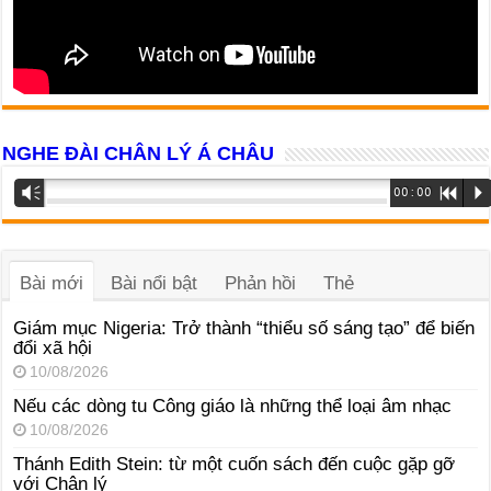
NGHE ĐÀI CHÂN LÝ Á CHÂU
Trình
Vm
00:00
R
P
phát
âm
thanh
Bài mới
Bài nổi bật
Phản hồi
Thẻ
Giám mục Nigeria: Trở thành “thiểu số sáng tạo” để biến
đổi xã hội
10/08/2026
Nếu các dòng tu Công giáo là những thể loại âm nhạc
10/08/2026
Thánh Edith Stein: từ một cuốn sách đến cuộc gặp gỡ
với Chân lý