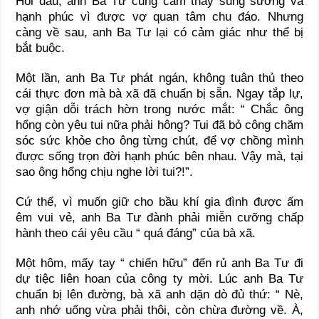
Hồi đầu, anh Ba Tư cũng cảm thấy sung sướng và
hạnh phúc vì được vợ quan tâm chu đáo. Nhưng
càng về sau, anh Ba Tư lại có cảm giác như thể bị
bắt buộc.
Một lần, anh Ba Tư phát ngán, không tuân thủ theo
cái thực đơn mà bà xã đã chuẩn bị sẵn. Ngay tắp lự,
vợ giận dỗi trách hờn trong nước mắt: “ Chắc ông
hổng còn yêu tui nữa phải hông? Tui đã bỏ công chăm
sóc sức khỏe cho ông từng chút, để vợ chồng mình
được sống trọn đời hạnh phúc bên nhau. Vậy mà, tại
sao ông hổng chịu nghe lời tui?!”.
Cứ thế, vì muốn giữ cho bầu khí gia đình được ấm
êm vui vẻ, anh Ba Tư đành phải miễn cưỡng chấp
hành theo cái yêu cầu “ quá đáng” của bà xã.
Một hôm, mấy tay “ chiến hữu” đến rủ anh Ba Tư đi
dự tiệc liên hoan của công ty mời. Lúc anh Ba Tư
chuẩn bị lên đường, bà xã anh dặn dò đủ thứ: “ Nè,
anh nhớ uống vừa phải thôi, còn chừa đường về. À,