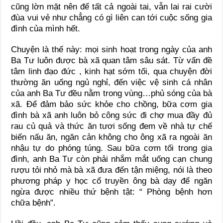
cũng lờn mặt nên để tất cả ngoài tai, vẫn lai rai cười
đùa vui vẻ như chẳng có gì liên can tới cuộc sống gia
đình của mình hết.
Chuyện là thế này: mọi sinh hoạt trong ngày của anh
Ba Tư luôn được bà xã quan tâm sâu sát. Từ vấn đề
tâm linh đạo đức , kinh hạt sớm tối, qua chuyện đời
thường ăn uống ngủ nghỉ, đến việc vệ sinh cá nhân
của anh Ba Tư đều nằm trong vùng…phủ sóng của bà
xã. Để đảm bảo sức khỏe cho chồng, bữa cơm gia
đình bà xã anh luôn bỏ công sức đi chợ mua đầy đủ
rau củ quả và thức ăn tươi sống đem về nhà tự chế
biến nấu ăn, ngăn cản không cho ông xã ra ngoài ăn
nhậu tự do phóng túng. Sau bữa cơm tối trong gia
đình, anh Ba Tư còn phải nhắm mắt uống cạn chung
rượu tỏi nhỏ mà bà xã đưa đến tận miệng, nói là theo
phương pháp y học cổ truyền ông bà dạy để ngăn
ngừa được nhiều thứ bệnh tật: “ Phòng bệnh hơn
chữa bệnh”.