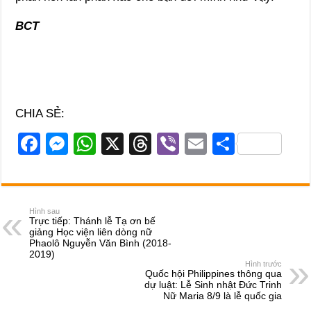
BCT
CHIA SẺ:
F
M
W
X
T
Vi
E
S
a
e
h
hr
b
m
h
c
ss
at
e
er
ail
ar
e
e
s
a
e
Hình sau
Trực tiếp: Thánh lễ Tạ ơn bế
b
n
A
d
giảng Học viện liên dòng nữ
Phaolô Nguyễn Văn Bình (2018-
o
g
p
s
2019)
Hình trước
o
er
p
Quốc hội Philippines thông qua
dự luật: Lễ Sinh nhật Đức Trinh
k
Nữ Maria 8/9 là lễ quốc gia