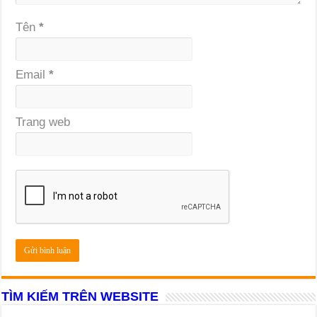
Tên
*
Email
*
Trang web
TÌM KIẾM TRÊN WEBSITE