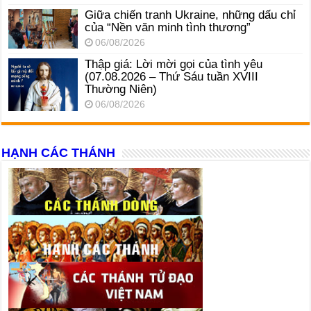
Giữa chiến tranh Ukraine, những dấu chỉ
của “Nền văn minh tình thương”
06/08/2026
Thập giá: Lời mời gọi của tình yêu
(07.08.2026 – Thứ Sáu tuần XVIII
Thường Niên)
06/08/2026
HẠNH CÁC THÁNH