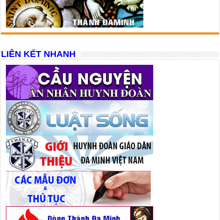
LIÊN KẾT NHANH