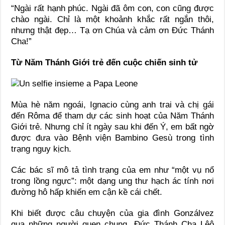
“Ngài rất hạnh phúc. Ngài đã ôm con, con cũng được
chào ngài. Chỉ là một khoảnh khắc rất ngắn thôi,
nhưng thật đẹp… Tạ ơn Chúa và cảm ơn Đức Thánh
Cha!”
Từ Năm Thánh Giới trẻ đến cuộc chiến sinh tử
Mùa hè năm ngoái, Ignacio cùng anh trai và chị gái
đến Rôma để tham dự các sinh hoạt của Năm Thánh
Giới trẻ. Nhưng chỉ ít ngày sau khi đến Ý, em bất ngờ
được đưa vào Bệnh viện Bambino Gesù trong tình
trạng nguy kịch.
Các bác sĩ mô tả tình trạng của em như “một vụ nổ
trong lồng ngực”: một dạng ung thư hạch ác tính nơi
đường hô hấp khiến em cận kề cái chết.
Khi biết được câu chuyện của gia đình Gonzálvez
qua những người quen chung, Đức Thánh Cha Lêô