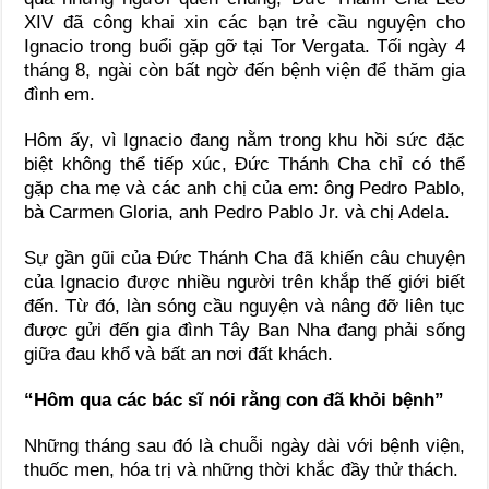
XIV đã công khai xin các bạn trẻ cầu nguyện cho
Ignacio trong buổi gặp gỡ tại Tor Vergata. Tối ngày 4
tháng 8, ngài còn bất ngờ đến bệnh viện để thăm gia
đình em.
Hôm ấy, vì Ignacio đang nằm trong khu hồi sức đặc
biệt không thể tiếp xúc, Đức Thánh Cha chỉ có thể
gặp cha mẹ và các anh chị của em: ông Pedro Pablo,
bà Carmen Gloria, anh Pedro Pablo Jr. và chị Adela.
Sự gần gũi của Đức Thánh Cha đã khiến câu chuyện
của Ignacio được nhiều người trên khắp thế giới biết
đến. Từ đó, làn sóng cầu nguyện và nâng đỡ liên tục
được gửi đến gia đình Tây Ban Nha đang phải sống
giữa đau khổ và bất an nơi đất khách.
“Hôm qua các bác sĩ nói rằng con đã khỏi bệnh”
Những tháng sau đó là chuỗi ngày dài với bệnh viện,
thuốc men, hóa trị và những thời khắc đầy thử thách.