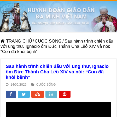
TRANG CHỦ
/
CUỘC SỐNG
/
Sau hành trình chiến đấu
với ung thư, Ignacio ôm Đức Thánh Cha Lêô XIV và nói:
“Con đã khỏi bệnh”
Sau hành trình chiến đấu với ung thư, Ignacio
ôm Đức Thánh Cha Lêô XIV và nói: “Con đã
khỏi bệnh”
14/05/2026
CUỘC SỐNG