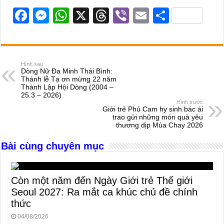
F
M
W
X
T
Vi
E
S
a
e
h
hr
b
m
h
c
ss
at
e
er
ail
ar
e
e
s
a
e
Hình sau
Dòng Nữ Đa Minh Thái Bình:
b
n
A
d
Thánh lễ Tạ ơn mừng 22 năm
Thành Lập Hội Dòng (2004 –
o
g
p
s
25.3 – 2026)
Hình trước
o
er
p
Giới trẻ Phủ Cam hy sinh bác ái
trao gửi những món quà yêu
k
thương dịp Mùa Chay 2026
Bài cùng chuyên mục
Còn một năm đến Ngày Giới trẻ Thế giới
Seoul 2027: Ra mắt ca khúc chủ đề chính
thức
04/08/2026