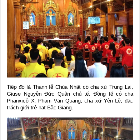
Tiếp đó là Thánh lễ Chúa Nhật có cha xứ Trung Lai,
Giuse Nguyễn Đức Quân chủ tế. Đồng tế có cha
Phanxicô X. Phạm Văn Quang, cha xứ Yên Lễ, đặc
trách giới trẻ hạt Bắc Giang.