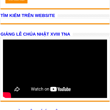
TÌM KIẾM TRÊN WEBSITE
GIẢNG LỄ CHÚA NHẬT XVIII TNA