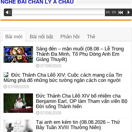
NGHE ĐÀI CHÂN LÝ Á CHÂU
Trình
Vm
00:00
R
P
phát
âm
thanh
Bài mới
Bài nổi bật
Phản hồi
Thẻ
Sáng đèn – mặn muối (08.08 – Lễ Trọng
Thánh Đa Minh, Tổ Phụ Dòng Anh Em
Giảng Thuyết)
07/08/2026
Đức Thánh Cha Lêô XIV: Cuộc cách mạng của Tin
Mừng phá đổ những bức tường ngăn cách con người
07/08/2026
Đức Thánh Cha Lêô XIV bổ nhiệm cha
Benjamin Earl, OP làm Tham vấn viên Bộ
Đời sống Thánh hiến
07/08/2026
Tại anh em kém tin (08.08.2026 – Thứ
Bảy Tuần XVIII Thường Niên)