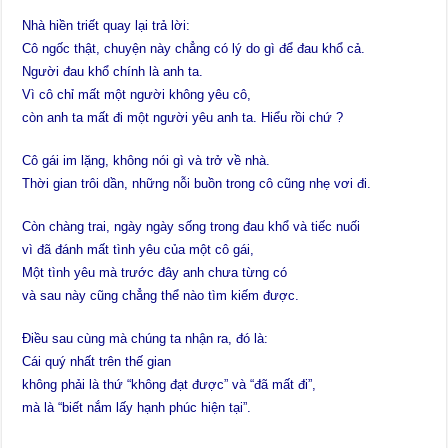
Nhà hiền triết quay lại trả lời:
Cô ngốc thật, chuyện này chẳng có lý do gì để đau khổ cả.
Người đau khổ chính là anh ta.
Vì cô chỉ mất một người không yêu cô,
còn anh ta mất đi một người yêu anh ta. Hiểu rồi chứ ?
Cô gái im lặng, không nói gì và trở về nhà.
Thời gian trôi dần, những nỗi buồn trong cô cũng nhẹ vơi đi.
Còn chàng trai, ngày ngày sống trong đau khổ và tiếc nuối
vì đã đánh mất tình yêu của một cô gái,
Một tình yêu mà trước đây anh chưa từng có
và sau này cũng chẳng thể nào tìm kiếm được.
Điều sau cùng mà chúng ta nhận ra, đó là:
Cái quý nhất trên thế gian
không phải là thứ “không đạt được” và “đã mất đi”,
mà là “biết nắm lấy hạnh phúc hiện tại”.