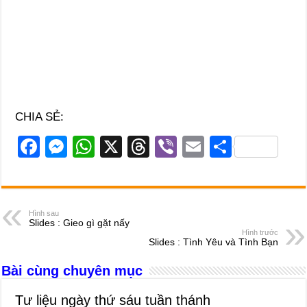
CHIA SẺ:
F
M
W
X
T
Vi
E
S
a
e
h
hr
b
m
h
c
ss
at
e
er
ail
ar
e
e
s
a
e
Hình sau
Slides : Gieo gì gặt nấy
b
n
A
d
Hình trước
Slides : Tình Yêu và Tình Bạn
o
g
p
s
Bài cùng chuyên mục
o
er
p
k
Tư liệu ngày thứ sáu tuần thánh