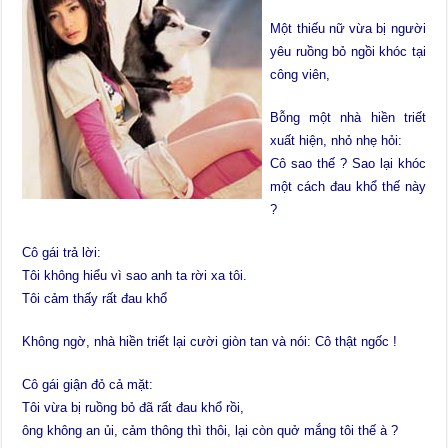
Một thiếu nữ vừa bị người
yêu ruồng bỏ ngồi khóc tại
công viên,
Bỗng một nhà hiền triết
xuất hiện, nhỏ nhẹ hỏi:
Cô sao thế ? Sao lại khóc
một cách đau khổ thế này
?
Cô gái trả lời:
Tôi không hiểu vì sao anh ta rời xa tôi.
Tôi cảm thấy rất đau khổ
Không ngờ, nhà hiền triết lại cười giòn tan và nói: Cô thật ngốc !
Cô gái giận đỏ cả mặt:
Tôi vừa bị ruồng bỏ đã rất đau khổ rồi,
ông không an ủi, cảm thông thì thôi, lại còn quở mắng tôi thế à ?