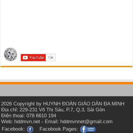
2026 Copyright by HUYNH ĐOÀN GIÁO DÂN ĐA MINH
Địa chỉ: 229-231 Võ Thị Sáu, P.7, Q.3, Sài Gòn
Điện thoại: 078 6610 194
Web: hddmvn.net - Email: hddmvnnet@gmail.com
Facebook:
Facebook Pages: