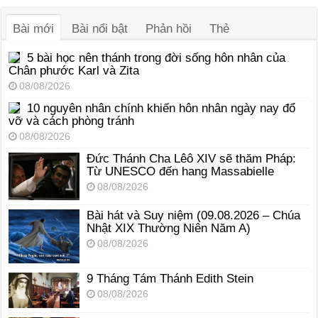
thanh
Bài mới
Bài nổi bật
Phản hồi
Thẻ
5 bài học nên thánh trong đời sống hôn nhân của
Chân phước Karl và Zita
08/08/2026
10 nguyên nhân chính khiến hôn nhân ngày nay đổ
vỡ và cách phòng tránh
08/08/2026
Đức Thánh Cha Lêô XIV sẽ thăm Pháp:
Từ UNESCO đến hang Massabielle
08/08/2026
Bài hát và Suy niệm (09.08.2026 – Chúa
Nhật XIX Thường Niên Năm A)
08/08/2026
9 Tháng Tám Thánh Edith Stein
08/08/2026