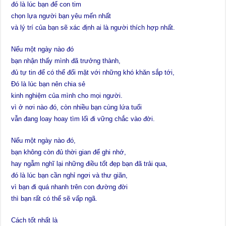
đó là lúc bạn để con tim
chọn lựa người bạn yêu mến nhất
và lý trí của bạn sẽ xác định ai là người thích hợp nhất.
Nếu một ngày nào đó
bạn nhận thấy mình đã trưởng thành,
đủ tự tin để có thể đối mặt với những khó khăn sắp tới,
Đó là lúc bạn nên chia sẻ
kinh nghiệm của mình cho mọi người.
vì ở nơi nào đó, còn nhiều bạn cùng lứa tuổi
vẫn đang loay hoay tìm lối đi vững chắc vào đời.
Nếu một ngày nào đó,
bạn không còn đủ thời gian để ghi nhớ,
hay ngẫm nghĩ lại những điều tốt đẹp bạn đã trải qua,
đó là lúc bạn cần nghỉ ngơi và thư giãn,
vì bạn đi quá nhanh trên con đường đời
thì bạn rất có thể sẽ vấp ngã.
Cách tốt nhất là