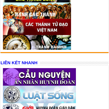
LIÊN KẾT NHANH