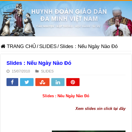
TRANG CHỦ
/
SLIDES
/
Slides : Nếu Ngày Nào Đó
Slides : Nếu Ngày Nào Đó
15/07/2010
SLIDES
Slides : Nếu Ngày Nào Đó
Xem slides xin click tại đây