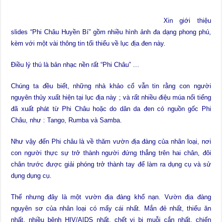
Xin giới thiệu
slides “Phi Châu Huyền Bí” gồm nhiều hình ảnh đa dạng phong phú,
kèm với một vài thông tin tối thiểu về lục địa đen này.
Điều lý thú là bản nhạc nền rất “Phi Châu” …
Chúng ta đều biết, những nhà khảo cổ vẫn tin rằng con người
nguyên thủy xuất hiện tại lục địa này ; và rất nhiều điệu múa nổi tiếng
đã xuất phát từ Phi Châu hoặc do dân da đen có nguồn gốc Phi
Châu, như : Tango, Rumba và Samba.
Như vậy đến Phi châu là về thăm vườn địa đàng của nhân loại, nơi
con người thực sự trở thành người đứng thẳng trên hai chân, đôi
chân trước được giải phóng trở thành tay để làm ra dụng cụ và sử
dụng dụng cụ.
Thế nhưng đây là một vườn địa đàng khổ nạn. Vườn địa đàng
nguyên sơ của nhân loại có mấy cái nhất. Mắn đẻ nhất, thiếu ăn
nhất, nhiều bệnh HIV/AIDS nhất, chết vi bị muỗi cắn nhất, chiến