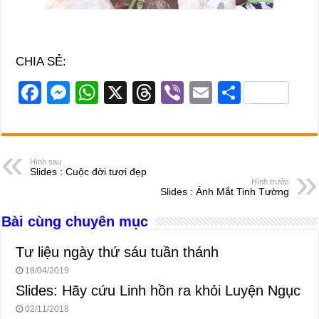
CHIA SẺ:
F
M
W
X
T
Vi
E
S
a
e
h
hr
b
m
h
c
ss
at
e
er
ail
ar
e
e
s
a
e
Hình sau
Slides : Cuộc đời tươi đẹp
b
n
A
d
Hình trước
Slides : Ánh Mắt Tinh Tường
o
g
p
s
Bài cùng chuyên mục
o
er
p
k
Tư liệu ngày thứ sáu tuần thánh
18/04/2019
Slides: Hãy cứu Linh hồn ra khỏi Luyện Ngục
02/11/2018