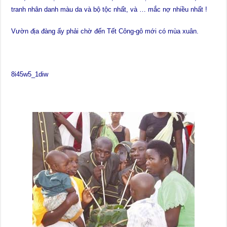
tranh nhân danh màu da và bộ tộc nhất, và … mắc nợ nhiều nhất !
Vườn địa đàng ấy phải chờ đến Tết Công-gô mới có mùa xuân.
8i45w5_1diw