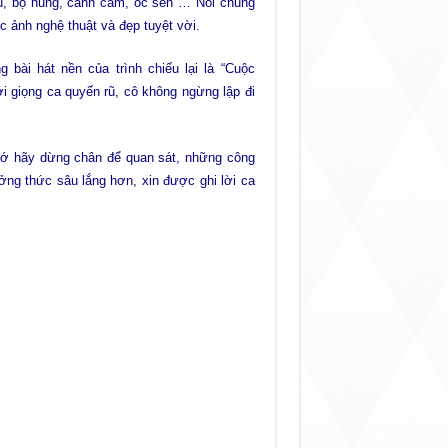
u, bọ hung, cánh cam, ốc sên … Nói chung
 ảnh nghệ thuật và đẹp tuyệt vời.
 bài hát nền của trình chiếu lại là “Cuộc
ới giọng ca quyến rũ, cô không ngừng lập đi
nhớ hãy dừng chân để quan sát, những công
ởng thức sâu lắng hơn, xin được ghi lời ca