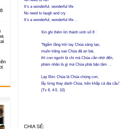
It’s a wonderful, wonderful life
 8
No need to laugh and cry
It’s a wonderful, wonderful life …
u
Xin ghi thêm lời thánh vịnh số 8 :
ọa
ại
“Ngắm tầng trời tay Chúa sáng tạo,
muôn trăng sao Chúa đã an bài,
thì con người là chi mà Chúa cần nhớ đến,
iên
phàm nhân là gì mà Chúa phải bận tâm …
bị
Lạy Đức Chúa là Chúa chúng con,
lẫy lừng thay danh Chúa, trên khắp cả địa cầu”.
(Tv 8,
4-5. 10)
CHIA SẺ: