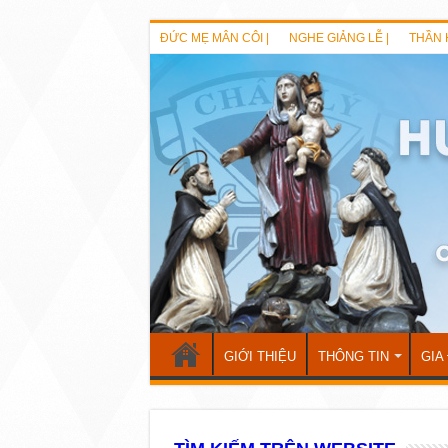
ĐỨC MẸ MÂN CÔI |
NGHE GIẢNG LỄ |
THẦN 
GIỚI THIỆU
THÔNG TIN
GIA