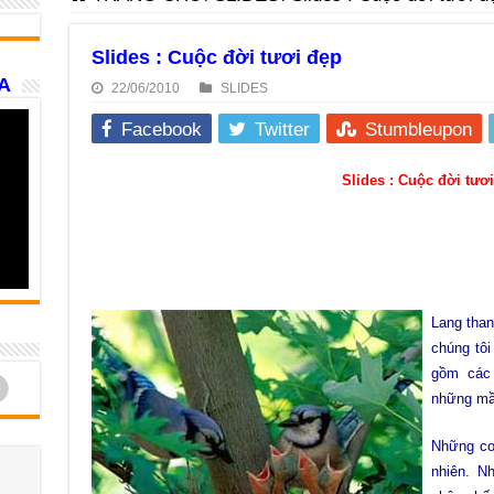
Slides : Cuộc đời tươi đẹp
A
22/06/2010
SLIDES
Facebook
Twitter
Stumbleupon
Slides : Cuộc đời tươ
Lang than
chúng tôi
gồm các
d
những mầu
Những con
nhiên. N