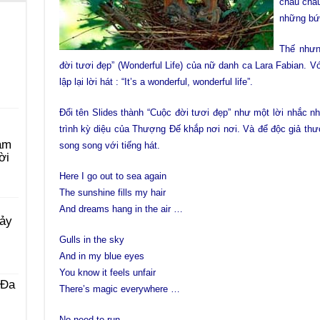
châu chấ
những bức
Thế nhưng
đời tươi đẹp” (Wonderful Life) của nữ danh ca Lara Fabian. V
lập lại lời hát : “It’s a wonderful, wonderful life”.
Đổi tên Slides thành “Cuộc đời tươi đẹp” như một lời nhắc 
trình kỳ diệu của Thượng Đế khắp nơi nơi. Và để độc giả thư
àm
song song với tiếng hát.
ời
Here I go out to sea again
The sunshine fills my hair
And dreams hang in the air …
Bảy
Gulls in the sky
And in my blue eyes
You know it feels unfair
 Ða
There’s magic everywhere …
No need to run