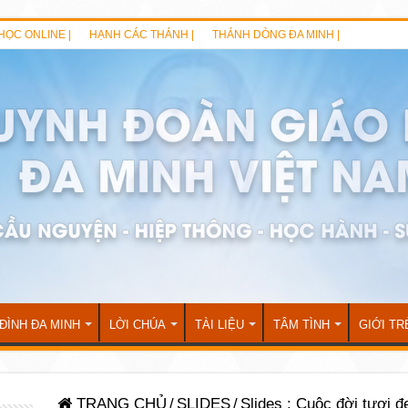
HỌC ONLINE |
HẠNH CÁC THÁNH |
THÁNH DÒNG ĐA MINH |
 ĐÌNH ĐA MINH
LỜI CHÚA
TÀI LIỆU
TÂM TÌNH
GIỚI TR
TRANG CHỦ
/
SLIDES
/
Slides : Cuộc đời tươi đ