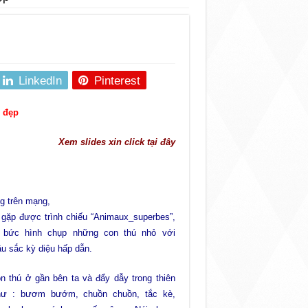
LinkedIn
Pinterest
i đẹp
Xem slides xin click tại đây
g trên mạng,
 gặp được trình chiếu “Animaux_superbes”,
 bức hình chụp những con thú nhỏ với
 sắc kỳ diệu hấp dẫn.
 thú ở gần bên ta và đẩy dẫy trong thiên
hư : bươm bướm, chuồn chuồn, tắc kè,