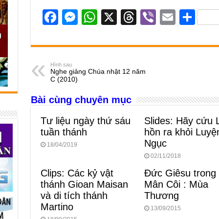
F
M
W
X
T
Vi
E
S
a
e
h
hr
b
m
h
c
ss
at
e
er
ail
ar
e
e
s
a
e
Hình sau
Nghe giảng Chúa nhật 12 năm
b
n
A
d
C (2010)
o
g
p
s
Bài cùng chuyên mục
o
er
p
Tư liệu ngày thứ sáu
Slides: Hãy cứu 
k
tuần thánh
hồn ra khỏi Luyệ
Ngục
18/04/2019
02/11/2018
Clips: Các kỷ vật
Đức Giêsu trong
thánh Gioan Maisan
Mân Côi : Mùa
và di tích thánh
Thương
Martino
13/09/2015