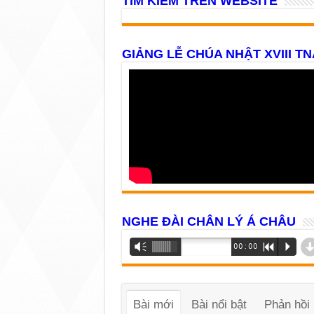
TÌM KIẾM TRÊN WEBSITE
GIẢNG LỄ CHÚA NHẬT XVIII TN
NGHE ĐÀI CHÂN LÝ Á CHÂU
Trình
Vm
00:00
R
P
phát
âm
thanh
Bài mới
Bài nổi bật
Phản hồi