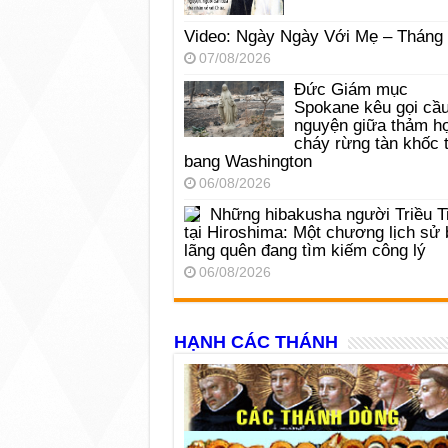
Video: Ngày Ngày Với Mẹ – Tháng
07/08/2026
Đức Giám mục
Spokane kêu gọi cầ
nguyện giữa thảm h
cháy rừng tàn khốc t
bang Washington
06/08/2026
Những hibakusha người Triều T
tại Hiroshima: Một chương lịch sử 
lãng quên đang tìm kiếm công lý
06/08/2026
HẠNH CÁC THÁNH