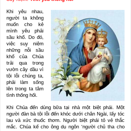
Khi yêu nhau,
người ta không
muốn cho kẻ
mình yêu phải
sầu khổ. Do đó,
việc suy niệm
những nỗi sầu
khổ của Chúa
trải qua trong
vườn cây dầu vì
tội lỗi chúng ta,
phải làm sống
lên trong ta tâm
tình thống hối.
Khi Chúa đến dùng bữa tại nhà một biệt phái. Một
người đàn bà tội lỗi đến khóc dưới chân Ngài, lấy tóc
lau và xức thuốc thơm. Người biệt phái tỏ vẻ thắc
mắc. Chúa kể cho ông dụ ngôn ‘người chủ tha cho