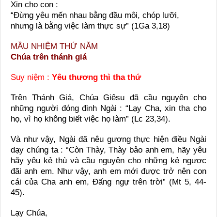
Xin cho con :
“Đừng yêu mến nhau bằng đầu môi, chóp lưỡi,
nhưng là bằng việc làm thực sự” (1Ga 3,18)
MẦU NHIỆM THỨ NĂM
Chúa trên thánh giá
Suy niệm :
Yêu thương thì tha thứ
Trên Thánh Giá, Chúa Giêsu đã cầu nguyện cho
những người đóng đinh Ngài : “Lạy Cha, xin tha cho
họ, vì họ không biết việc họ làm” (Lc 23,34).
Và như vậy, Ngài đã nêu gương thực hiện điều Ngài
dạy chúng ta : “Còn Thày, Thày bảo anh em, hãy yêu
hãy yêu kẻ thù và cầu nguyện cho những kẻ ngược
đãi anh em. Như vậy, anh em mới được trở nên con
cái của Cha anh em, Đấng ngự trên trời” (Mt 5, 44-
45).
Lạy Chúa,