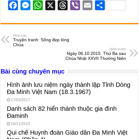
F
M
W
X
T
Vi
E
S
a
e
h
hr
b
m
h
c
ss
at
e
er
ail
ar
e
e
s
a
e
Hình sau
Truyện tranh: Sống đẹp lòng
b
n
A
d
Chúa
Hình trước
o
g
p
s
Ngày 06.10.2015: Thứ Ba sau
Chúa Nhật XXVII Thường Niên
o
er
p
Bài cùng chuyên mục
k
Hình ảnh lưu niệm ngày thành lập Tỉnh Dòng
Đa Minh Việt Nam (18.3.1967)
17/03/2017
Danh sách 82 hiển thánh thuộc gia đình
Đaminh
19/11/2015
Qui chế Huynh đoàn Giáo dân Đa Minh Việt