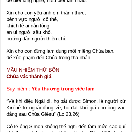
để biết lắng nghe, hiểu biết lẫn nhau.
Xin cho con yêu anh em thành thực,
bênh vực người cô thế,
khích lệ ai nản lòng,
an ủi người sầu khổ,
hướng dẫn người thiện chí.
Xin cho con đừng lạm dụng môi miệng Chúa ban,
để xúc phạm đến Chúa trong tha nhân.
MẦU NHIỆM THỨ BỐN
Chúa vác thánh giá
Suy niệm :
Yêu thương trong việc làm
“Và khi điệu Ngài đi, họ bắt được Simon, là người xứ
Kirênê từ ngoài đồng về, họ đặt khổ giá cho ông vác
đằng sau Chúa Giêsu” (Lc 23,26)
Có lẽ ông Simon không thể nghĩ đến tầm mức cao quí