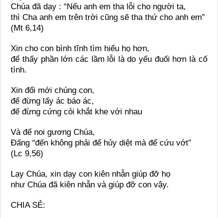
Chúa đã dạy : “Nếu anh em tha lỗi cho người ta,
thì Cha anh em trên trời cũng sẽ tha thứ cho anh em”
(Mt 6,14)
Xin cho con bình tĩnh tìm hiểu họ hơn,
để thấy phần lớn các lầm lỗi là do yếu đuối hơn là cố
tình.
Xin đổi mới chúng con,
để đừng lấy ác báo ác,
để đừng cứng cỏi khắt khe với nhau
Và để noi gương Chúa,
Đấng “đến không phải để hủy diệt mà để cứu vớt”
(Lc 9,56)
Lạy Chúa, xin dạy con kiên nhẫn giúp đỡ họ
như Chúa đã kiên nhẫn và giúp đỡ con vậy.
CHIA SẺ: