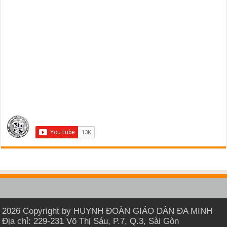
2026 Copyright by HUYNH ĐOÀN GIÁO DÂN ĐA MINH
Địa chỉ: 229-231 Võ Thị Sáu, P.7, Q.3, Sài Gòn