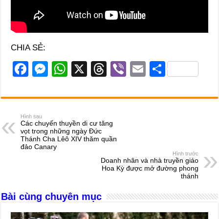
CHIA SẺ:
F
M
W
X
T
Vi
E
S
a
e
h
hr
b
m
h
c
ss
at
e
er
ail
ar
e
e
s
a
e
Hình sau
Các chuyến thuyền di cư tăng
b
n
A
d
vọt trong những ngày Đức
Thánh Cha Lêô XIV thăm quần
o
g
p
s
đảo Canary
Hình trước
o
er
p
Doanh nhân và nhà truyền giáo
Hoa Kỳ được mở đường phong
k
thánh
Bài cùng chuyên mục