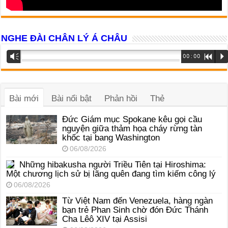
NGHE ĐÀI CHÂN LÝ Á CHÂU
Trình
Vm
00:00
R
P
phát
âm
thanh
Bài mới
Bài nổi bật
Phản hồi
Thẻ
Đức Giám mục Spokane kêu gọi cầu
nguyện giữa thảm họa cháy rừng tàn
khốc tại bang Washington
06/08/2026
Những hibakusha người Triều Tiên tại Hiroshima:
Một chương lịch sử bị lãng quên đang tìm kiếm công lý
06/08/2026
Từ Việt Nam đến Venezuela, hàng ngàn
bạn trẻ Phan Sinh chờ đón Đức Thánh
Cha Lêô XIV tại Assisi