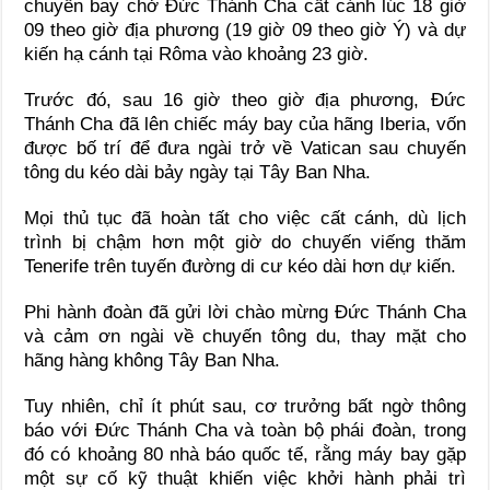
chuyến bay chở Đức Thánh Cha cất cánh lúc 18 giờ
09 theo giờ địa phương (19 giờ 09 theo giờ Ý) và dự
kiến hạ cánh tại Rôma vào khoảng 23 giờ.
Trước đó, sau 16 giờ theo giờ địa phương, Đức
Thánh Cha đã lên chiếc máy bay của hãng Iberia, vốn
được bố trí để đưa ngài trở về Vatican sau chuyến
tông du kéo dài bảy ngày tại Tây Ban Nha.
Mọi thủ tục đã hoàn tất cho việc cất cánh, dù lịch
trình bị chậm hơn một giờ do chuyến viếng thăm
Tenerife trên tuyến đường di cư kéo dài hơn dự kiến.
Phi hành đoàn đã gửi lời chào mừng Đức Thánh Cha
và cảm ơn ngài về chuyến tông du, thay mặt cho
hãng hàng không Tây Ban Nha.
Tuy nhiên, chỉ ít phút sau, cơ trưởng bất ngờ thông
báo với Đức Thánh Cha và toàn bộ phái đoàn, trong
đó có khoảng 80 nhà báo quốc tế, rằng máy bay gặp
một sự cố kỹ thuật khiến việc khởi hành phải trì