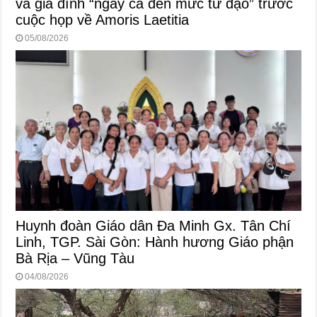
và gia đình “ngay cả đến mức tử đạo” trước
cuộc họp về Amoris Laetitia
05/08/2026
Huynh đoàn Giáo dân Đa Minh Gx. Tân Chí
Linh, TGP. Sài Gòn: Hành hương Giáo phận
Bà Rịa – Vũng Tàu
04/08/2026