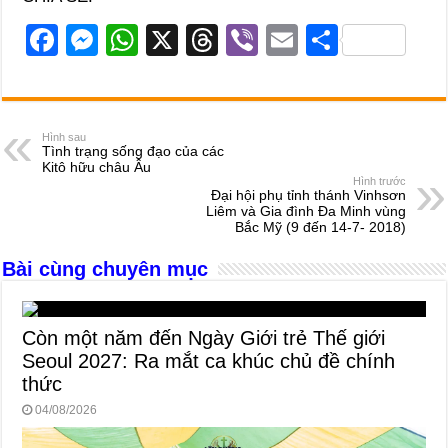
F
M
W
X
T
Vi
E
S
a
e
h
hr
b
m
h
c
ss
at
e
er
ail
ar
e
e
s
a
e
Hình sau
Tình trạng sống đạo của các
b
n
A
d
Kitô hữu châu Âu
Hình trước
o
g
p
s
Đại hội phụ tỉnh thánh Vinhsơn
Liêm và Gia đình Đa Minh vùng
o
er
p
Bắc Mỹ (9 đến 14-7- 2018)
k
Bài cùng chuyên mục
Còn một năm đến Ngày Giới trẻ Thế giới
Seoul 2027: Ra mắt ca khúc chủ đề chính
thức
04/08/2026