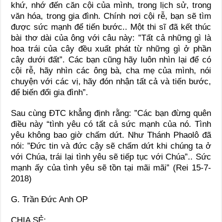
khứ, nhớ đến căn cội của mình, trong lịch sử, trong
văn hóa, trong gia đình. Chính nơi cội rễ, bạn sẽ tìm
được sức mạnh để tiến bước.. Một thi sĩ đã kết thúc
bài thơ dài của ông với câu này: ”Tất cả những gì là
hoa trái của cây đều xuất phát từ những gì ở phần
cây dưới đất”. Các bạn cũng hãy luôn nhìn lại để có
cội rễ, hãy nhìn các ông bà, cha mẹ của mình, nói
chuyện với các vị, hãy đón nhận tất cả và tiến bước,
để biến đổi gia đình”.
Sau cùng ĐTC khẳng định rằng: ”Các bạn đừng quên
điều này “tình yêu có tất cả sức mạnh của nó. Tình
yêu không bao giờ chấm dứt. Như Thánh Phaolô đã
nói: ”Đức tin và đức cậy sẽ chấm dứt khi chúng ta ở
với Chúa, trái lại tình yêu sẽ tiếp tục với Chúa”.. Sức
mạnh ấy của tình yêu sẽ tồn tại mãi mãi” (Rei 15-7-
2018)
G. Trần Đức Anh OP
CHIA SẺ: