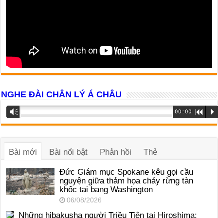
NGHE ĐÀI CHÂN LÝ Á CHÂU
Trình
Vm
00:00
R
P
phát
âm
thanh
Bài mới
Bài nổi bật
Phản hồi
Thẻ
Đức Giám mục Spokane kêu gọi cầu
nguyện giữa thảm họa cháy rừng tàn
khốc tại bang Washington
06/08/2026
Những hibakusha người Triều Tiên tại Hiroshima: