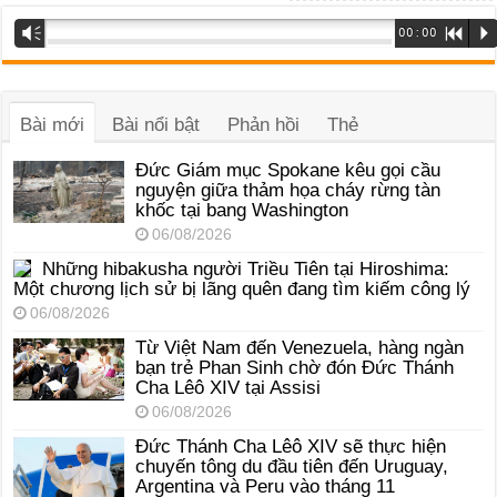
Trình
Vm
00:00
R
P
phát
âm
thanh
Bài mới
Bài nổi bật
Phản hồi
Thẻ
Đức Giám mục Spokane kêu gọi cầu
nguyện giữa thảm họa cháy rừng tàn
khốc tại bang Washington
06/08/2026
Những hibakusha người Triều Tiên tại Hiroshima:
Một chương lịch sử bị lãng quên đang tìm kiếm công lý
06/08/2026
Từ Việt Nam đến Venezuela, hàng ngàn
bạn trẻ Phan Sinh chờ đón Đức Thánh
Cha Lêô XIV tại Assisi
06/08/2026
Đức Thánh Cha Lêô XIV sẽ thực hiện
chuyến tông du đầu tiên đến Uruguay,
Argentina và Peru vào tháng 11