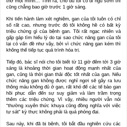
thơ một mình… Tính ra, cho dù tôi có đi ngủ sớm thì
cũng chẳng bao giờ trước 1 giờ sáng.
Khi tiến hành làm xét nghiệm, gan của tôi luôn có chỉ
số rất cao, nhưng trước đó tôi không hề có bất kỳ
triệu chứng gì của bệnh gan. Tôi rất ngạc nhiên và
gấp gáp tìm hiểu lý do tại sao chức năng gan của tôi
lại có vấn đề như vậy, bởi vì chức năng gan kém thì
không thể tiếp tục quá trình hóa trị.
Tiếp đó, bác sĩ nói cho tôi biết từ 11 giờ đêm tới 3 giờ
sáng là khoảng thời gian hoạt động mạnh nhất của
gan, cũng là thời gian thải độc tốt nhất của gan. Nếu
chức năng gan không được nghỉ ngơi sẽ gây ra lưu
thông máu không đủ ở gan, rất khó để các tế bào gan
hồi phục dẫn đến sự suy giảm và làm trầm trọng
thêm các triệu chứng. Vì vậy, nhiều người vẫn nói
“thường xuyên thức khuya cũng đồng nghĩa với việc
tự sát” kỳ thực không phải là quá phóng đại.
Sau này, khi đã bị bệnh, tôi bắt đầu nghiên cứu các