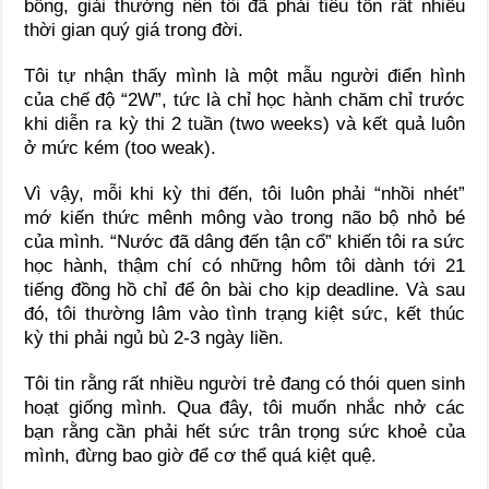
bổng, giải thưởng nên tôi đã phải tiêu tốn rất nhiều
thời gian quý giá trong đời.
Tôi tự nhận thấy mình là một mẫu người điển hình
của chế độ “2W”, tức là chỉ học hành chăm chỉ trước
khi diễn ra kỳ thi 2 tuần (two weeks) và kết quả luôn
ở mức kém (too weak).
Vì vậy, mỗi khi kỳ thi đến, tôi luôn phải “nhồi nhét”
mớ kiến thức mênh mông vào trong não bộ nhỏ bé
của mình. “Nước đã dâng đến tận cổ” khiến tôi ra sức
học hành, thậm chí có những hôm tôi dành tới 21
tiếng đồng hồ chỉ để ôn bài cho kịp deadline. Và sau
đó, tôi thường lâm vào tình trạng kiệt sức, kết thúc
kỳ thi phải ngủ bù 2-3 ngày liền.
Tôi tin rằng rất nhiều người trẻ đang có thói quen sinh
hoạt giống mình. Qua đây, tôi muốn nhắc nhở các
bạn rằng cần phải hết sức trân trọng sức khoẻ của
mình, đừng bao giờ để cơ thể quá kiệt quệ.