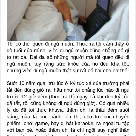
Tôi có thói quen đi ngủ muộn. Thực ra tôi cảm thấy ở
độ tuổi của mình, việc đi ngủ muộn cũng chẳng có gì
to tát cả. Đại đa số những người mà tôi quen đều đi
ngủ muộn, tuy rằng sức khỏe của họ đều khá tốt,
nhưng việc đi ngủ muộn thật sự rất có hại cho cơ thể.
Suốt 10 năm qua, trừ lúc ở ký túc xá của trường phải
tắt đèn đúng giờ ra, hầu như tôi chẳng lúc nào đi ngủ
trước 12 giờ đêm (thực ra thì ngay cả khi đèn ký túc
đã tắt, tôi cũng không đi ngủ đúng giờ). Có quá nhiều
lý do để tôi thức khuya, thậm chí là thâu đêm suốt
sáng, nào là học hành, ôn thi, cho tới nói chuyện
phiếm, chơi game, hay đi hát karaoke, ra ngoài tụ tập
với bạn bè, hoặc thậm chí là chỉ ngồi suy nghĩ thẩn