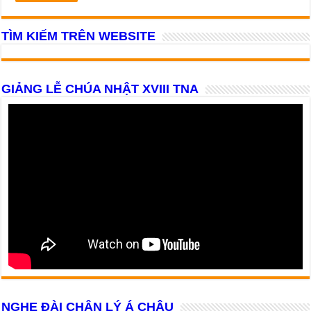
TÌM KIẾM TRÊN WEBSITE
GIẢNG LỄ CHÚA NHẬT XVIII TNA
NGHE ĐÀI CHÂN LÝ Á CHÂU