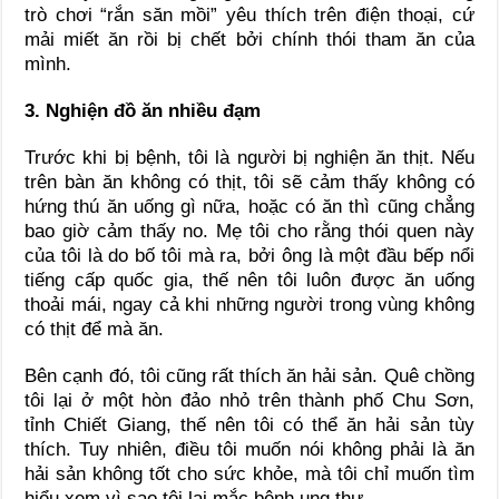
trò chơi “rắn săn mồi” yêu thích trên điện thoại, cứ
mải miết ăn rồi bị chết bởi chính thói tham ăn của
mình.
3. Nghiện đồ ăn nhiều đạm
Trước khi bị bệnh, tôi là người bị nghiện ăn thịt. Nếu
trên bàn ăn không có thịt, tôi sẽ cảm thấy không có
hứng thú ăn uống gì nữa, hoặc có ăn thì cũng chẳng
bao giờ cảm thấy no. Mẹ tôi cho rằng thói quen này
của tôi là do bố tôi mà ra, bởi ông là một đầu bếp nổi
tiếng cấp quốc gia, thế nên tôi luôn được ăn uống
thoải mái, ngay cả khi những người trong vùng không
có thịt để mà ăn.
Bên cạnh đó, tôi cũng rất thích ăn hải sản. Quê chồng
tôi lại ở một hòn đảo nhỏ trên thành phố Chu Sơn,
tỉnh Chiết Giang, thế nên tôi có thể ăn hải sản tùy
thích. Tuy nhiên, điều tôi muốn nói không phải là ăn
hải sản không tốt cho sức khỏe, mà tôi chỉ muốn tìm
hiểu xem vì sao tôi lại mắc bệnh ung thư.