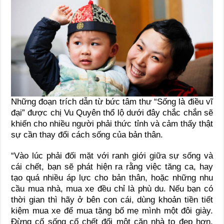
Những đoạn trích dẫn từ bức tâm thư “Sống là điều vĩ
đại” được chị Vu Quyên thổ lộ dưới đây chắc chắn sẽ
khiến cho nhiều người phải thức tỉnh và cảm thấy thật
sự cần thay đổi cách sống của bản thân.
“Vào lúc phải đối mặt với ranh giới giữa sự sống và
cái chết, bạn sẽ phát hiện ra rằng việc tăng ca, hay
tạo quá nhiều áp lực cho bản thân, hoặc những nhu
cầu mua nhà, mua xe đều chỉ là phù du. Nếu bạn có
thời gian thì hãy ở bên con cái, dùng khoản tiền tiết
kiệm mua xe để mua tặng bố mẹ mình một đôi giày.
Đừng cố sống cố chết đổi một căn nhà to đẹp hơn,