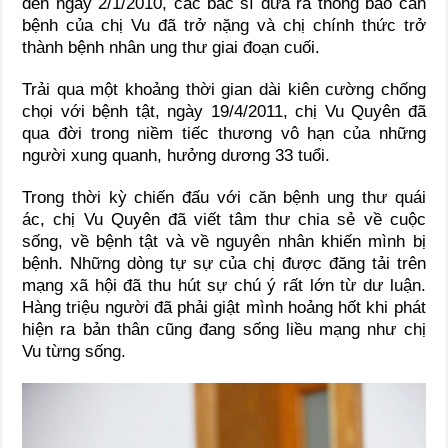
đến ngày 2/1/2010, các bác sĩ đưa ra thông báo căn
bệnh của chị Vu đã trở nặng và chị chính thức trở
thành bệnh nhân ung thư giai đoạn cuối.
Trải qua một khoảng thời gian dài kiên cường chống
chọi với bệnh tật, ngày 19/4/2011, chị Vu Quyên đã
qua đời trong niềm tiếc thương vô hạn của những
người xung quanh, hưởng dương 33 tuổi.
Trong thời kỳ chiến đấu với căn bệnh ung thư quái
ác, chị Vu Quyên đã viết tâm thư chia sẻ về cuộc
sống, về bệnh tật và về nguyên nhân khiến mình bị
bệnh. Những dòng tự sự của chị được đăng tải trên
mạng xã hội đã thu hút sự chú ý rất lớn từ dư luận.
Hàng triệu người đã phải giật mình hoảng hốt khi phát
hiện ra bản thân cũng đang sống liều mạng như chị
Vu từng sống.