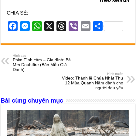
Theo kenh14
CHIA SẺ:
F
M
W
X
T
Vi
E
S
a
e
h
hr
b
m
h
c
ss
at
e
er
ail
ar
e
e
s
a
e
Hình sau
Phim Tình cảm – Gia đình: Bà
b
n
A
d
Mrs Doubtfire (Bảo Mẫu Giả
Danh)
o
g
p
s
Hình trước
Video: Thánh lễ Chúa Nhật Thứ
o
er
p
12 Mùa Quanh Năm dành cho
người đau yếu
k
Bài cùng chuyên mục