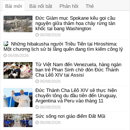
Bài mới
Bài nổi bật
Phản hồi
Thẻ
Đức Giám mục Spokane kêu gọi cầu
nguyện giữa thảm họa cháy rừng tàn
khốc tại bang Washington
06/08/2026
Những hibakusha người Triều Tiên tại Hiroshima:
Một chương lịch sử bị lãng quên đang tìm kiếm công lý
06/08/2026
Từ Việt Nam đến Venezuela, hàng ngàn
bạn trẻ Phan Sinh chờ đón Đức Thánh
Cha Lêô XIV tại Assisi
06/08/2026
Đức Thánh Cha Lêô XIV sẽ thực hiện
chuyến tông du đầu tiên đến Uruguay,
Argentina và Peru vào tháng 11
06/08/2026
Sức sống nơi giáo điểm Đất Mũi
06/08/2026