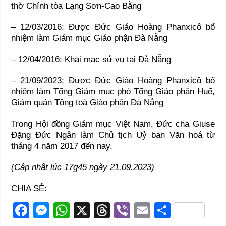
thờ Chính tòa Lạng Sơn-Cao Bằng
– 12/03/2016: Được Đức Giáo Hoàng Phanxicô bổ
nhiệm làm Giám mục Giáo phận Đà Nẵng
– 12/04/2016: Khai mạc sứ vụ tại Đà Nẵng
– 21/09/2023: Được Đức Giáo Hoàng Phanxicô bổ
nhiệm làm Tổng Giám mục phó Tổng Giáo phận Huế,
Giám quản Tông toà Giáo phận Đà Nẵng
Trong Hội đồng Giám mục Việt Nam, Đức cha Giuse
Đặng Đức Ngân làm Chủ tịch Uỷ ban Văn hoá từ
tháng 4 năm 2017 đến nay.
(Cập nhật lúc 17g45 ngày 21.09.2023)
CHIA SẺ:
F
M
W
X
T
Vi
E
S