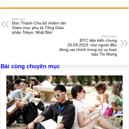
a
e
h
hr
b
m
h
c
ss
at
e
er
ail
ar
e
e
s
a
e
Hình sau
Đức Thánh Cha bổ nhiệm tân
b
n
A
d
Giám mục phụ tá Tổng Giáo
phận Tokyo, Nhật Bản
o
g
p
s
Hình trước
ĐTC tiếp kiến chung
o
er
p
20.09.2023: mọi người đều
đóng vai chính trong sứ vụ loan
k
báo Tin Mừng
Bài cùng chuyên mục