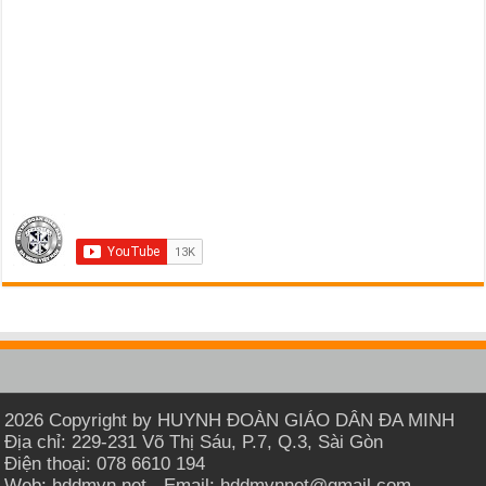
2026 Copyright by HUYNH ĐOÀN GIÁO DÂN ĐA MINH
Địa chỉ: 229-231 Võ Thị Sáu, P.7, Q.3, Sài Gòn
Điện thoại: 078 6610 194
Web: hddmvn.net - Email: hddmvnnet@gmail.com