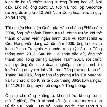
kịch do bà tổ chức trong trường Trung học đệ Nhị
cấp. Lúc đó, ông được 15 tuổi và học lớp Seconde
(tương đương lớp 10 Việt Nam Cộng hòa, trước ngày
30.04.1975)
Tốt nghiệp Học viện Quốc gia Hành chánh (ENA) năm
2004, ông trở thành Thanh tra tài chính trước khi trở
thành chuyên viên ngân hành dịch vụ Rothschild &
Cie. Ðảng viên đảng xã hội năm 2006, ông là cố vấn
kinh tế cho François Hollande trong kỳ bầu cử Tổng
thống năm 2012. Sau khi Hollande đắc cử, ông trở
thành phó Tổng thư ký Elysée. Năm 2014, rời chức
vụ này, ông định lập doanh nghiệp, nhưng chính trị
khiến ông quay trở lại với chức Tổng trưởng Kinh tế.
Tháng 04/2015, ông thành lập phong trào ‘En Marche’
và từ chức ở bộ Kinh tế cuối tháng 08/2016 và ngày
16.11.2016, ông tuyên bố ứng cử Tổng thống.
Ông tự cho rằng ‘không tả, không hữu, không trung,
mà là giữa’, đến từ tả phái xã hội, nhưng mượn kinh
tế từ hữu phái… Do đó, nhiều người cho rằng ‘En