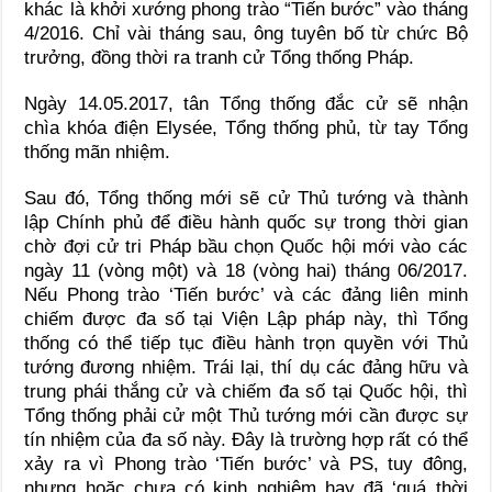
khác là khởi xướng phong trào “Tiến bước” vào tháng
4/2016. Chỉ vài tháng sau, ông tuyên bố từ chức Bộ
trưởng, đồng thời ra tranh cử Tổng thống Pháp.
Ngày 14.05.2017, tân Tổng thống đắc cử sẽ nhận
chìa khóa điện Elysée, Tổng thống phủ, từ tay Tổng
thống mãn nhiệm.
Sau đó, Tổng thống mới sẽ cử Thủ tướng và thành
lập Chính phủ để điều hành quốc sự trong thời gian
chờ đợi cử tri Pháp bầu chọn Quốc hội mới vào các
ngày 11 (vòng một) và 18 (vòng hai) tháng 06/2017.
Nếu Phong trào ‘Tiến bước’ và các đảng liên minh
chiếm được đa số tại Viện Lập pháp này, thì Tổng
thống có thể tiếp tục điều hành trọn quyền với Thủ
tướng đương nhiệm. Trái lại, thí dụ các đảng hữu và
trung phái thắng cử và chiếm đa số tại Quốc hội, thì
Tổng thống phải cử một Thủ tướng mới cần được sự
tín nhiệm của đa số này. Ðây là trường hợp rất có thể
xảy ra vì Phong trào ‘Tiến bước’ và PS, tuy đông,
nhưng hoặc chưa có kinh nghiệm hay đã ‘quá thời