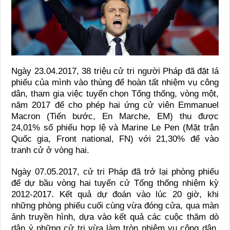
Ngày 23.04.2017, 38 triệu cử tri người Pháp đã đặt lá
phiếu của mình vào thùng để hoàn tất nhiệm vụ công
dân, tham gia việc tuyển chọn Tổng thống, vòng một,
năm 2017 để cho phép hai ứng cử viên Emmanuel
Macron (Tiến bước, En Marche, EM) thu được
24,01% số phiếu hợp lệ và Marine Le Pen (Mặt trận
Quốc gia, Front national, FN) với 21,30% để vào
tranh cử ở vòng hai.
Ngày 07.05.2017, cử tri Pháp đã trở lại phòng phiếu
để dự bầu vòng hai tuyển cử Tổng thống nhiệm kỳ
2012-2017. Kết quả dự đoán vào lúc 20 giờ, khi
những phòng phiếu cuối cùng vừa đóng cửa, qua màn
ảnh truyền hình, dựa vào kết quả các cuộc thăm dò
dân ý những cử tri vừa làm tròn nhiệm vụ công dân,