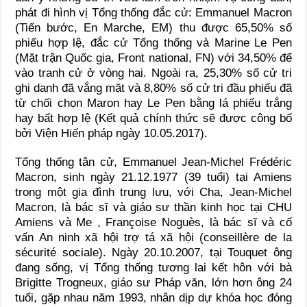
phát đi hình vị Tổng thống đắc cử: Emmanuel Macron
(Tiến bước, En Marche, EM) thu được 65,50% số
phiếu hợp lệ, đắc cử Tổng thống và Marine Le Pen
(Mặt trận Quốc gia, Front national, FN) với 34,50% để
vào tranh cử ở vòng hai. Ngoài ra, 25,30% số cử tri
ghi danh đã vắng mặt và 8,80% số cử tri đầu phiếu đã
từ chối chọn Maron hay Le Pen bằng lá phiếu trắng
hay bất hợp lệ (Kết quả chính thức sẽ được công bố
bởi Viện Hiến pháp ngày 10.05.2017).
Tổng thống tân cử, Emmanuel Jean-Michel Frédéric
Macron, sinh ngày 21.12.1977 (39 tuổi) tại Amiens
trong một gia đình trung lưu, với Cha, Jean-Michel
Macron, là bác sĩ và giáo sư thần kinh học tại CHU
Amiens và Me , Françoise Noguès, là bác sĩ và cố
vấn An ninh xã hội trợ tá xã hội (conseillère de la
sécurité sociale). Ngày 20.10.2007, tại Touquet ông
đang sống, vị Tổng thống tương lai kết hôn với bà
Brigitte Trogneux, giáo sư Pháp văn, lớn hơn ông 24
tuổi, gặp nhau năm 1993, nhân dịp dự khóa học đóng