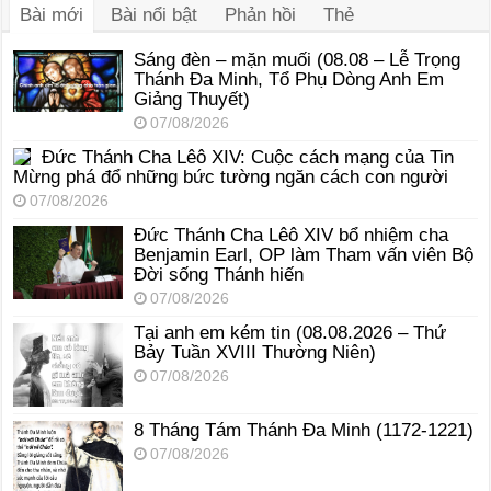
Bài mới
Bài nổi bật
Phản hồi
Thẻ
Sáng đèn – mặn muối (08.08 – Lễ Trọng
Thánh Đa Minh, Tổ Phụ Dòng Anh Em
Giảng Thuyết)
07/08/2026
Đức Thánh Cha Lêô XIV: Cuộc cách mạng của Tin
Mừng phá đổ những bức tường ngăn cách con người
07/08/2026
Đức Thánh Cha Lêô XIV bổ nhiệm cha
Benjamin Earl, OP làm Tham vấn viên Bộ
Đời sống Thánh hiến
07/08/2026
Tại anh em kém tin (08.08.2026 – Thứ
Bảy Tuần XVIII Thường Niên)
07/08/2026
8 Tháng Tám Thánh Ða Minh (1172-1221)
07/08/2026