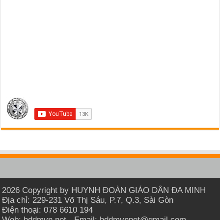
2026 Copyright by HUYNH ĐOÀN GIÁO DÂN ĐA MINH
Địa chỉ: 229-231 Võ Thị Sáu, P.7, Q.3, Sài Gòn
Điện thoại: 078 6610 194
Web: hddmvn.net - Email: hddmvnnet@gmail.com