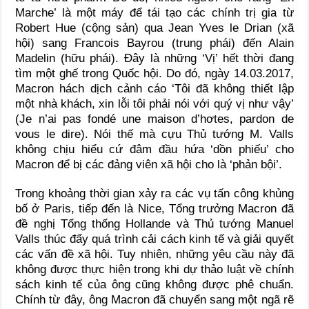
Marche’ là một máy để tái tạo các chính trị gia từ
Robert Hue (cộng sản) qua Jean Yves le Drian (xã
hội) sang Francois Bayrou (trung phái) đến Alain
Madelin (hữu phái). Ðây là những ‘Vị’ hết thời đang
tìm một ghế trong Quốc hội. Do đó, ngày 14.03.2017,
Macron hách dịch cảnh cáo ‘Tôi đã không thiết lập
một nhà khách, xin lỗi tôi phải nói với quý vị như vậy’
(Je n’ai pas fondé une maison d’hơtes, pardon de
vous le dire). Nói thế mà cựu Thủ tướng M. Valls
không chịu hiểu cứ đâm đầu hứa ‘dồn phiếu’ cho
Macron để bị các đảng viên xã hội cho là ‘phản bội’.
Trong khoảng thời gian xảy ra các vụ tấn công khủng
bố ở Paris, tiếp đến là Nice, Tổng trưởng Macron đã
đề nghị Tổng thống Hollande và Thủ tướng Manuel
Valls thúc đẩy quá trình cải cách kinh tế và giải quyết
các vấn đề xã hội. Tuy nhiên, những yêu cầu này đã
không được thực hiện trong khi dự thảo luật về chính
sách kinh tế của ông cũng không được phê chuẩn.
Chính từ đây, ông Macron đã chuyển sang một ngã rẽ