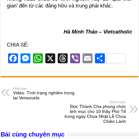
gian’ đến từ các đảng hữu và trung phái khác.
Hà Minh Thảo – Vietcatholic
CHIA SẺ:
F
M
W
X
T
Vi
E
S
a
e
h
hr
b
m
h
c
ss
at
e
er
ail
ar
e
e
s
a
e
Hình sau
Video: Tình trạng nghiêm trọng
b
n
A
d
tại Venezuela
Hình trước
o
g
p
s
Đức Thánh Cha phong chức
linh mục cho 10 thầy Phó Tế
o
er
p
trong ngày Chúa Nhật Lễ Chúa
Chiên Lành
k
Bài cùng chuyên mục