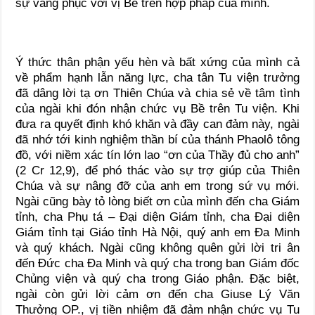
sự vâng phục với vị Bề trên hợp pháp của mình.
Ý thức thân phận yếu hèn và bất xứng của mình cả
về phẩm hạnh lẫn năng lực, cha tân Tu viện trưởng
đã dâng lời tạ ơn Thiên Chúa và chia sẻ về tâm tình
của ngài khi đón nhận chức vụ Bề trên Tu viện. Khi
đưa ra quyết định khó khăn và đầy can đảm này, ngài
đã nhớ tới kinh nghiệm thần bí của thánh Phaolô tông
đồ, với niềm xác tín lớn lao “ơn của Thầy đủ cho anh”
(2 Cr 12,9), để phó thác vào sự trợ giúp của Thiên
Chúa và sự nâng đỡ của anh em trong sứ vụ mới.
Ngài cũng bày tỏ lòng biết ơn của mình đến cha Giám
tỉnh, cha Phụ tá – Đại diện Giám tỉnh, cha Đại diện
Giám tỉnh tại Giáo tỉnh Hà Nội, quý anh em Đa Minh
và quý khách. Ngài cũng không quên gửi lời tri ân
đến Đức cha Đa Minh và quý cha trong ban Giám đốc
Chủng viện và quý cha trong Giáo phận. Đặc biệt,
ngài còn gửi lời cảm ơn đến cha Giuse Lý Văn
Thưởng OP., vị tiền nhiệm đã đảm nhận chức vụ Tu