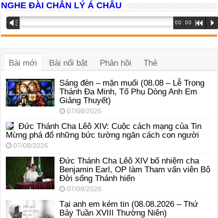
NGHE ĐÀI CHÂN LÝ Á CHÂU
Trình
Vm
00:00
R
P
phát
âm
thanh
Bài mới
Bài nổi bật
Phản hồi
Thẻ
Sáng đèn – mặn muối (08.08 – Lễ Trọng
Thánh Đa Minh, Tổ Phụ Dòng Anh Em
Giảng Thuyết)
07/08/2026
Đức Thánh Cha Lêô XIV: Cuộc cách mạng của Tin
Mừng phá đổ những bức tường ngăn cách con người
07/08/2026
Đức Thánh Cha Lêô XIV bổ nhiệm cha
Benjamin Earl, OP làm Tham vấn viên Bộ
Đời sống Thánh hiến
07/08/2026
Tại anh em kém tin (08.08.2026 – Thứ
Bảy Tuần XVIII Thường Niên)