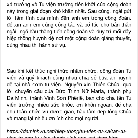
xá trưởng và Tu viện trưởng tiên khởi của cộng đoàn
này trong giai đoạn khó khăn nhất. Sau cùng, ngài gửi
lời tâm tình của mình đến anh em trong cộng đoàn,
để xin anh em cùng cộng tác và bổ túc cho bản thân
ngài, ngõ hầu thăng tiến cộng đoàn và duy trì mối dây
hiệp thông huynh đệ nơi một cộng đoàn giảng thuyết,
cùng nhau thi hành sứ vụ.
Sau khi kết thúc nghi thức nhậm chức, cộng đoàn Tu
viện và quý khách cùng nhau chia sẻ bữa ăn huynh
đệ tại nhà cơm tu viện. Nguyện xin Thiên Chúa, qua
lời chuyển cầu của Đức Trinh Nữ Maria, thánh phụ
Đa Minh, thánh Vinh Sơn Phêriê, ban cho cha tân Tu
viện trưởng nhiều sức khỏe, ơn khôn ngoan, để cha
chu toàn chức vụ được giao, hầu làm đẹp lòng Chúa
và mang lại nhiều ơn ích cho mọi người.
https://daminhvn.net/hiep-thong/tu-vien-tu-xa/tan-tu-