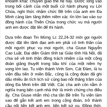
khoảnh khắc chuyển giao thế hệ này. Được lồng vào
trong bối cảnh của một buổi cử hành phụng vụ Lời
Chúa, nghi thức nhậm chức Bề trên của anh em Đa
Minh càng làm tăng thêm niềm xác tín lớn lao vào sự
đồng hành của Thiên Chúa trong chức vụ mà người
anh em được đặt lên để thi hành.
Dựa trên đoạn Tin Mừng Lc 22,24-32 mời gọi người
được đặt lên lãnh đạo anh em phải có tinh thần của
một người phục vụ mọi người, cha Giuse Nguyễn
Cao Luật, Đại diện Giám tỉnh tại Giáo tỉnh Hà Nội, đã
chia sẻ về tinh thần đồng trách nhiệm của một cộng
đoàn giảng thuyết trong bầu khí của một niềm hy
vọng lớn lao. Tu viện thánh Vinh Sơn, Cát Đàm, là tu
viện đầu tiên ở miền Bắc, cũng là cộng đoàn đã ghi
dấu nhiều ấn tích lịch sử cùng bao nỗi thăng trầm của
dòng Đa Minh trên đất Việt. Các cha anh còn nằm ở
nghĩa trang bên cạnh nhà thờ là minh chứng cho điều
ấy. Cha Giuse nhắn nhủ cha tân Bề trên Tu viện làm
sao để gắn kết anh em trong cộng đoàn, trở thành
cầu nối liên kết anh em, liên kết sứ vụ. Đồng thời,