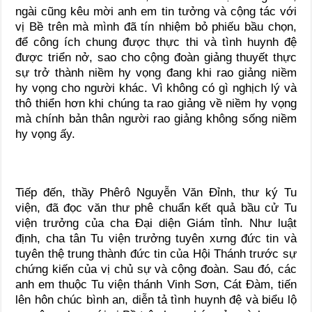
ngài cũng kêu mời anh em tin tưởng và cộng tác với
vị Bề trên mà mình đã tín nhiệm bỏ phiếu bầu chọn,
để công ích chung được thực thi và tình huynh đệ
được triển nở, sao cho cộng đoàn giảng thuyết thực
sự trở thành niềm hy vọng đang khi rao giảng niềm
hy vọng cho người khác. Vì không có gì nghịch lý và
thô thiển hơn khi chúng ta rao giảng về niềm hy vọng
mà chính bản thân người rao giảng không sống niềm
hy vọng ấy.
Tiếp đến, thầy Phêrô Nguyễn Văn Đỉnh, thư ký Tu
viện, đã đọc văn thư phê chuẩn kết quả bầu cử Tu
viện trưởng của cha Đại diện Giám tỉnh. Như luật
định, cha tân Tu viện trưởng tuyên xưng đức tin và
tuyên thệ trung thành đức tin của Hội Thánh trước sự
chứng kiến của vị chủ sự và cộng đoàn. Sau đó, các
anh em thuộc Tu viện thánh Vinh Sơn, Cát Đàm, tiến
lên hôn chúc bình an, diễn tả tình huynh đệ và biểu lộ