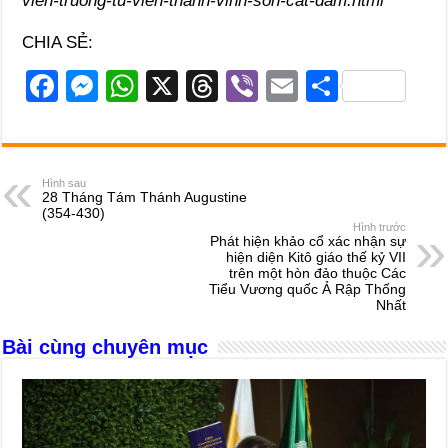
vien-truong-tu-vien-thanh-vinh-son-cat-dam.html
CHIA SẺ:
F
M
W
X
T
Vi
E
S
a
e
h
hr
b
m
h
c
ss
at
e
er
ail
ar
e
e
s
a
e
Hình sau
28 Tháng Tám Thánh Augustine
b
n
A
d
(354-430)
Hình trước
o
g
p
s
Phát hiện khảo cổ xác nhận sự
hiện diện Kitô giáo thế kỷ VII
o
er
p
trên một hòn đảo thuộc Các
Tiểu Vương quốc Ả Rập Thống
k
Nhất
Bài cùng chuyên mục